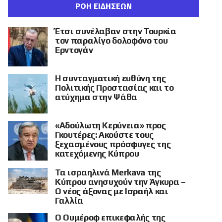
ΡΟΗ ΕΙΔΗΣΕΩΝ
Έτσι συνέλαβαν στην Τουρκία
τον παραλίγο δολοφόνο του
Ερντογάν
Η συνταγματική ευθύνη της
Πολιτικής Προστασίας και το
ατύχημα στην Ψάθα
«Αδούλωτη Κερύνεια» προς
Γκουτέρες: Ακούστε τους
ξεχασμένους πρόσφυγες της
κατεχόμενης Κύπρου
Τα ισραηλινά Merkava της
Κύπρου ανησυχούν την Άγκυρα –
Ο νέος άξονας με Ισραήλ και
Γαλλία
Ο Ουμέροφ επικεφαλής της