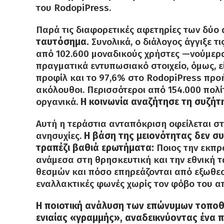
του RodopiPress.
Παρά τις διαφορετικές αφετηρίες των δύο
ταυτόσημα.
Συνολικά, ο διάλογος άγγιξε τ
από 102.600 μοναδικούς χρήστες —νούμερα 
πραγματικά εντυπωσιακό στοιχείο, όμως, 
προφίλ και το 97,6% στο RodopiPress προ
ακόλουθοι. Περισσότεροι από 154.000 πολί
οργανικά.
Η κοινωνία αναζήτησε τη συζήτη
Αυτή η τεράστια ανταπόκριση οφείλεται στ
ανησυχίες.
Η βάση της μειονότητας δεν συ
τραπέζι βαθιά ερωτήματα:
Ποιος την εκπρ
ανάμεσα στη θρησκευτική και την εθνική τ
θεσμών και πόσο επηρεάζονται από εξωθεσ
εναλλακτικές φωνές χωρίς τον φόβο του α
Η ποιοτική ανάλυση των επώνυμων τοποθ
ενιαίας «γραμμής», αναδεικνύοντας ένα