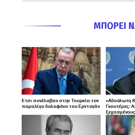
ΜΠΟΡΕΊ Ν
Έτσι συνέλαβαν στην Τουρκία τον
«Αδούλωτη Κ
παραλίγο δολοφόνο του Ερντογάν
Γκουτέρες: 
ξεχασμένους
κατεχόμενη