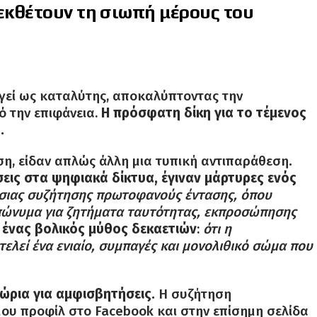
 εκθέτουν τη σιωπή μέρους του
ργεί ως καταλύτης, αποκαλύπτοντας την
 την επιφάνεια.
Η πρόσφατη δίκη για το τέμενος
.
ση, είδαν απλώς άλλη μια τυπική αντιπαράθεση
.
ις στα ψηφιακά δίκτυα, έγιναν μάρτυρες ενός
σιας συζήτησης πρωτοφανούς έντασης, όπου
επώνυμα για ζητήματα ταυτότητας, εκπροσώπησης
 ένας βολικός μύθος δεκαετιών
:
ότι η
ελεί ένα ενιαίο, συμπαγές και μονολιθικό σώμα που
ώρια για αμφισβητήσεις.
Η συζήτηση
υ προφίλ στο Facebook και στην επίσημη σελίδα