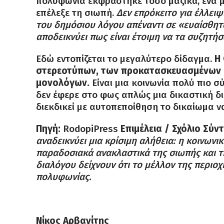
πολυφωνία εκφράστηκε τόσο μαζικά, ένα 
επέλεξε τη σιωπή.
Δεν επρόκειτο για έλλειψ
του δημόσιου λόγου απέναντι σε «ευαίσθητα
αποδεικνύει πως είναι έτοιμη να τα συζητήσ
Εδώ εντοπίζεται το μεγαλύτερο δίδαγμα.
Η 
στερεοτύπων, των προκατασκευασμένων 
μονολόγων.
Είναι μια κοινωνία πολύ πιο σ
δεν έφερε στο φως απλώς μια δικαστική δ
διεκδικεί με αυτοπεποίθηση το δικαίωμα να 
Πηγή:
RodopiPress
Επιμέλεια / Σχόλιο Σύν
αναδεικνύει μια κρίσιμη αλήθεια: η κοινων
παραδοσιακά ανακλαστικά της σιωπής και τη
διαλόγου δείχνουν ότι το μέλλον της περιο
πολυφωνίας.
Νίκος Αρβανίτης