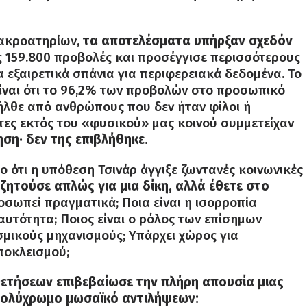
 ακροατηρίων,
τα αποτελέσματα υπήρξαν σχεδόν
ις 159.800 προβολές και προσέγγισε περισσότερους
εξαιρετικά σπάνια για περιφερειακά δεδομένα. Το
είναι ότι το 96,2% των προβολών στο προσωπικό
ήλθε από ανθρώπους που δεν ήταν φίλοι ή
τες εκτός του «φυσικού» μας κοινού συμμετείχαν
ση· δεν της επιβλήθηκε.
ο ότι η υπόθεση Τσινάρ άγγιξε ζωντανές κοινωνικές
ζητούσε απλώς για μια δίκη, αλλά έθετε στο
οσωπεί πραγματικά; Ποια είναι η ισορροπία
αυτότητα; Ποιος είναι ο ρόλος των επίσημων
μικούς μηχανισμούς; Υπάρχει χώρος για
ποκλεισμού;
ετήσεων επιβεβαίωσε την πλήρη απουσία μιας
 πολύχρωμο μωσαϊκό αντιλήψεων: