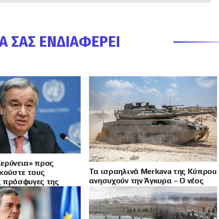
Α ΣΑΣ ΕΝΔΙΑΦΈΡΕΙ
ερύνεια» προς
Τα ισραηλινά Merkava της Κύπρου
Ακούστε τους
ανησυχούν την Άγκυρα – Ο νέος
 πρόσφυγες της
άξονας με Ισραήλ και Γαλλία
ς Κύπρου