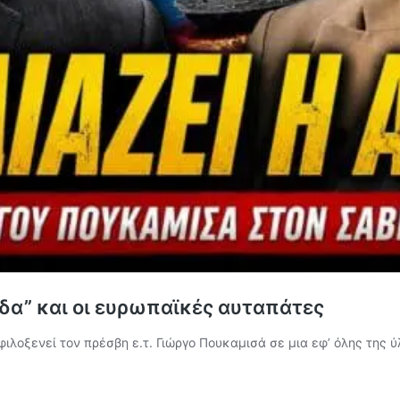
δα” και οι ευρωπαϊκές αυταπάτες
ιλοξενεί τον πρέσβη ε.τ. Γιώργο Πουκαμισά σε μια εφ’ όλης της 