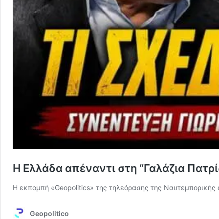
Η Ελλάδα απέναντι στη “Γαλάζια Πατρί
Η εκπομπή «Geopolitics» της τηλεόρασης της Ναυτεμπορικής φ
Geopolitico