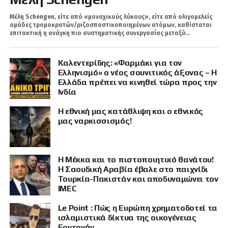
Μέλη Schengen, είτε από «μοναχικούς λύκους», είτε από ολιγομελείς
ομάδες τρομοκρατών/ριζοσπαστικοποιημένων ατόμων, καθίσταται
επιτακτική η ανάγκη πιο συστηματικής συνεργασίας μεταξύ...
Καλεντερίδης: «Φαρμάκι για τον
Ελληνισμό» ο νέος σουνιτικός άξονας – Η
Ελλάδα πρέπει να κινηθεί τώρα προς την
Ινδία
Η εθνική μας κατάθλιψη και ο εθνικός
μας ναρκισσισμός!
Η Μέκκα και το πιστοποιητικό θανάτου!
Η Σαουδική Αραβία έβαλε στο παιχνίδι
Τουρκία-Πακιστάν και αποδυναμώνει τον
IMEC
Le Point : Πώς η Ευρώπη χρηματοδοτεί τα
ισλαμιστικά δίκτυα της οικογένειας
Ερντογάν