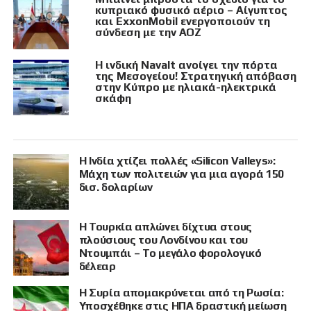
κυπριακό φυσικό αέριο – Αίγυπτος
και ExxonMobil ενεργοποιούν τη
σύνδεση με την ΑΟΖ
Η ινδική Navalt ανοίγει την πόρτα
της Μεσογείου! Στρατηγική απόβαση
στην Κύπρο με ηλιακά-ηλεκτρικά
σκάφη
Η Ινδία χτίζει πολλές «Silicon Valleys»:
Μάχη των πολιτειών για μια αγορά 150
δισ. δολαρίων
Η Τουρκία απλώνει δίχτυα στους
πλούσιους του Λονδίνου και του
Ντουμπάι – Το μεγάλο φορολογικό
δέλεαρ
Η Συρία απομακρύνεται από τη Ρωσία:
Υποσχέθηκε στις ΗΠΑ δραστική μείωση