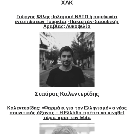
XAK
Γιώργος Φίλης: Ισλαμικό ΝΑΤΟ ή συμφωνία
εντυπώσεων Τουρκίας-Πακιστάν-Σαουδικής
Αραβίας; Λυκοφιλία
Σταύρος Καλεντερίδης
Καλεντερίδης: «Φαρμάκι για τον Ελληνισμό» ο νέος
σουνιτικός άξονας – Η Ελλάδα πρέπει να κινηθεί
τώρα προς την Ινδία