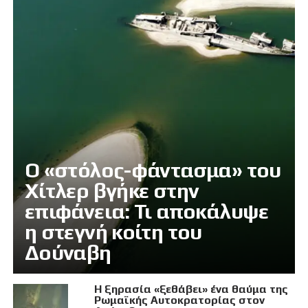
Ο «στόλος-φάντασμα» του
Χίτλερ βγήκε στην
επιφάνεια: Τι αποκάλυψε
η στεγνή κοίτη του
Δούναβη
Η ξηρασία «ξεθάβει» ένα θαύμα της
Ρωμαϊκής Αυτοκρατορίας στον