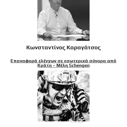
Κωνσταντίνος Καραγάτσος
Επαναφορά ελέγχων σε εσωτερικά σύνορα από
Κράτη – Μέλη Schengen