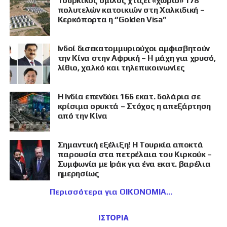
Τουρκικός όμιλος χτίζει «χωριό» 178
πολυτελών κατοικιών στη Χαλκιδική –
Κερκόπορτα η “Golden Visa”
Ινδοί δισεκατομμυριούχοι αμφισβητούν
την Κίνα στην Αφρική – Η μάχη για χρυσό,
λίθιο, χαλκό και τηλεπικοινωνίες
Η Ινδία επενδύει 166 εκατ. δολάρια σε
κρίσιμα ορυκτά – Στόχος η απεξάρτηση
από την Κίνα
Σημαντική εξέλιξη! Η Τουρκία αποκτά
παρουσία στα πετρέλαια του Κιρκούκ –
Συμφωνία με Ιράκ για ένα εκατ. βαρέλια
ημερησίως
Περισσότερα για ΟΙΚΟΝΟΜΙΑ
ΙΣΤΟΡΙΑ