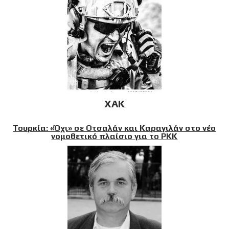
XAK
Τουρκία: «Όχι» σε Οτσαλάν και Καραγιλάν στο νέο
νομοθετικό πλαίσιο για το PKK