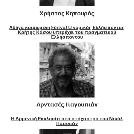
Χρήστος Κηπουρός
Αθήνα κοιμωμένη ξύπνα! Ο νομικός Ελλήσποντος
Κρήτης Κάσου υπερέχει του πραγματικού
Ελλήσποντου
Αρντασές Γιαγουπιάν
Η Αρμενική Εκκλησία στο στόχαστρο του Νικόλ
Πασινιάν