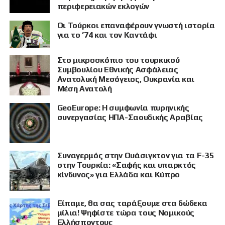
περιφερειακών εκλογών
Οι Τούρκοι επαναφέρουν γνωστή ιστορία
για το ’74 και τον Καντάφι
Στο μικροσκόπιο του τουρκικού
Συμβουλίου Εθνικής Ασφάλειας
Ανατολική Μεσόγειος, Ουκρανία και
Μέση Ανατολή
GeoEurope: Η συμφωνία πυρηνικής
συνεργασίας ΗΠΑ-Σαουδικής Αραβίας
Συναγερμός στην Ουάσιγκτον για τα F-35
στην Τουρκία: «Σαφής και υπαρκτός
κίνδυνος» για Ελλάδα και Κύπρο
Είπαμε, θα σας ταράξουμε στα δώδεκα
μίλια! Ψηφίστε τώρα τους Νομικούς
Ελλήσποντους