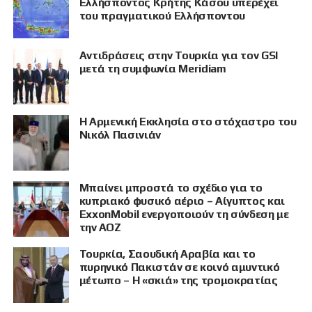
Ελλήσποντος Κρήτης Κάσου υπερέχει
του πραγματικού Ελλήσποντου
Αντιδράσεις στην Τουρκία για τον GSI
μετά τη συμφωνία Meridiam
Η Αρμενική Εκκλησία στο στόχαστρο του
Νικόλ Πασινιάν
Μπαίνει μπροστά το σχέδιο για το
κυπριακό φυσικό αέριο – Αίγυπτος και
ExxonMobil ενεργοποιούν τη σύνδεση με
την ΑΟΖ
Τουρκία, Σαουδική Αραβία και το
πυρηνικό Πακιστάν σε κοινό αμυντικό
μέτωπο – Η «σκιά» της τρομοκρατίας