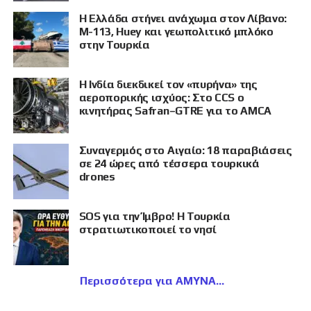
Η Ελλάδα στήνει ανάχωμα στον Λίβανο:
M-113, Huey και γεωπολιτικό μπλόκο
στην Τουρκία
Η Ινδία διεκδικεί τον «πυρήνα» της
αεροπορικής ισχύος: Στο CCS ο
κινητήρας Safran–GTRE για το AMCA
Συναγερμός στο Αιγαίο: 18 παραβιάσεις
σε 24 ώρες από τέσσερα τουρκικά
drones
SOS για την Ίμβρο! Η Τουρκία
στρατιωτικοποιεί το νησί
Περισσότερα για ΑΜΥΝΑ