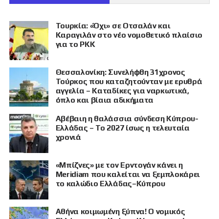
Τουρκία: «Όχι» σε Οτσαλάν και
Καραγιλάν στο νέο νομοθετικό πλαίσιο
για το PKK
Θεσσαλονίκη: Συνελήφθη 31χρονος
Τούρκος που καταζητούνταν με ερυθρά
αγγελία – Καταδίκες για ναρκωτικά,
όπλο και βίαια αδικήματα
Αβέβαιη η θαλάσσια σύνδεση Κύπρου-
Ελλάδας – Το 2027 ίσως η τελευταία
χρονιά
«Μπίζνες» με τον Ερντογάν κάνει η
Meridiam που καλείται να ξεμπλοκάρει
το καλώδιο Ελλάδας–Κύπρου
Αθήνα κοιμωμένη ξύπνα! Ο νομικός
ΠΡΟΒΟΛΗ