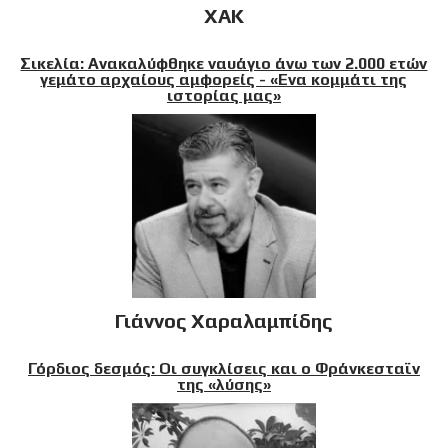
XAK
Σικελία: Ανακαλύφθηκε ναυάγιο άνω των 2.000 ετών
γεμάτο αρχαίους αμφορείς - «Ενα κομμάτι της
ιστορίας μας»
Γιάννος Χαραλαμπίδης
Γόρδιος δεσμός: Οι συγκλίσεις και ο Φράνκεσταϊν
της «λύσης»