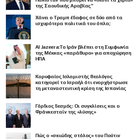
της Σαουδικής Αραβίας”
Χάνει ο Τραμπ έδαφος σε δύο από τα
ισχυρότερα πολιτικά του όπλα;
Al Jazeera:Το Ιράν βλέπει στη Συμφωνία
της Μέκκας «παράθυρο» για αποχώρηση
ΗΠΑ
Κορυφαίος Ισλαμιστής θεολόγος
ΠΡΟΒΟΛΗ
κατηγορεί το Ισραήλ ότι ενορχήστρωσε
τη μεταναστευτική κρίση της Ισπανίας
Γόρδιος δεσμός: Οι συγκλίσεις και ο
Φράνκεσταϊν της «λύσης»
Πώς ο «σκιώδης στόλος» του Πούτιν