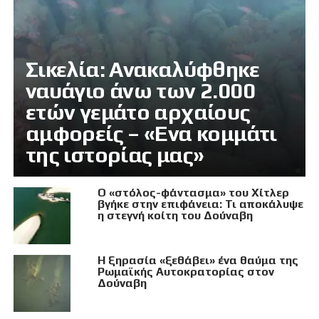
Σικελία: Ανακαλύφθηκε
ναυάγιο άνω των 2.000
ετών γεμάτο αρχαίους
αμφορείς – «Ενα κομμάτι
της ιστορίας μας»
Ο «στόλος-φάντασμα» του Χίτλερ
βγήκε στην επιφάνεια: Τι αποκάλυψε
η στεγνή κοίτη του Δούναβη
Η ξηρασία «ξεθάβει» ένα θαύμα της
Ρωμαϊκής Αυτοκρατορίας στον
Δούναβη