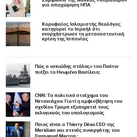
για αποχώρηση ΗΠΑ
Κορυφαίος Ισλαμιστής θεολόγος
κατηγορεί το Ισραήλ ότι
ενορχήστρωσε τη μεταναστευτική
κρίση της Ισπανίας
Πώς ο «σκιώδης στόλος» του Πούτιν
πιέζει το Ηνωμένο Βασίλειο;
CNN: Το πολιτικό στοίχημα του
Νετανιάχου: Γιατί η αμφισβήτηση του
σχεδίου Τραμπ εξυπηρετεί τους
εκλογικούς του υπολογισμούς
Ποιος είναι ο Thierry Déau CEO της
Meridiam και στενός συνεργάτης του
Emmanuel Macron ;