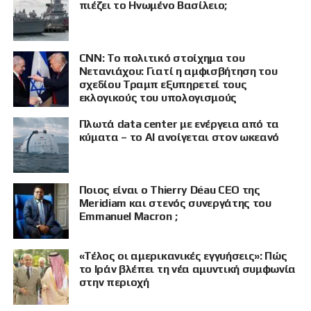
πιέζει το Ηνωμένο Βασίλειο;
CNN: Το πολιτικό στοίχημα του
Νετανιάχου: Γιατί η αμφισβήτηση του
σχεδίου Τραμπ εξυπηρετεί τους
εκλογικούς του υπολογισμούς
Πλωτά data center με ενέργεια από τα
κύματα – το AI ανοίγεται στον ωκεανό
Ποιος είναι ο Thierry Déau CEO της
Meridiam και στενός συνεργάτης του
Emmanuel Macron ;
«Τέλος οι αμερικανικές εγγυήσεις»: Πώς
το Ιράν βλέπει τη νέα αμυντική συμφωνία
στην περιοχή