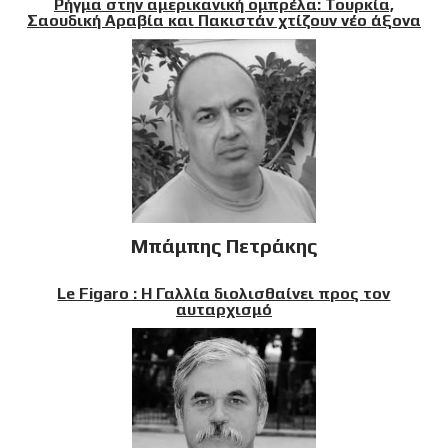
Ρήγμα στην αμερικανική ομπρέλα: Τουρκία,
Σαουδική Αραβία και Πακιστάν χτίζουν νέο άξονα
Μπάμπης Πετράκης
Le Figaro : Η Γαλλία διολισθαίνει προς τον
αυταρχισμό