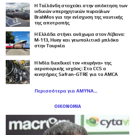
Η Ταϊλάνδη στοχεύει στην απόκτηση των
ινδικών υπερηχητικών πυραύλων
BrahMos για την ενίσχυση της ναυτικής
της αποτροπής
Η Ελλάδα στήνει ανάχωμα στον Λίβανο:
M-113, Huey και γεωπολιτικό μπλόκο
στην Τουρκία
Η Ινδία διεκδικεί τον «πυρήνα» της
αεροπορικής ισχύος: Στο CCS ο
κινητήρας Safran–GTRE για το AMCA
Περισσότερα για ΑΜΥΝΑ
ΟΙΚΟΝΟΜΙΑ