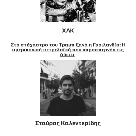
XAK
Στο στόχαστρο του Τραμπ ξανά η Γροιλανδία: Η
αμερικανική πετρελαϊκή που «προσπερνά» τις
άδειες
Σταύρος Καλεντερίδης