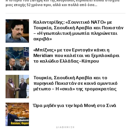
Η ιστορία του Σωτήρη και της Ανδρούλας περικλείει πολλά στοιχεία
μιας εποχής 52 χρόνια πριν, αλλά και πολλά από όσα...
Καλεντερίδης: «Σουνιτικό ΝΑΤΟ» με
Τουρκία, Σαουδική Αραβία και Πακιστάν
– «Η γεωπολιτική μυωπία πληρώνεται
ακριβά»
«Μπίζνες» με τον Ερντογάν κάνει η
Meridiam που καλείται να ξεμπλοκάρει
το καλώδιο Ελλάδας–Κύπρου
Τουρκία, Σαουδική Αραβία και το
πυρηνικό Πακιστάν σε κοινό αμυντικό
μέτωπο – Η «σκιά» της τρομοκρατίας
Ώρα μηδέν για την Ιερά Μονή στο Σινά
ΔΙΑΦΉΜΙΣΗ