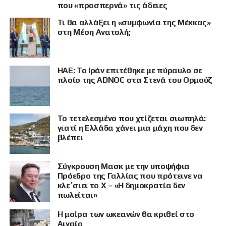
που «προσπερνά» τις άδειες
Τι θα αλλάξει η «συμφωνία της Μέκκας»
στη Μέση Ανατολή;
ΗΑΕ: Το Ιράν επιτέθηκε με πύραυλο σε
πλοίο της ADNOC στα Στενά του Ορμούζ
Το τετελεσμένο που χτίζεται σιωπηλά:
γιατί η Ελλάδα χάνει μια μάχη που δεν
βλέπει
Σύγκρουση Μασκ με την υποψήφια
Πρόεδρο της Γαλλίας που πρότεινε να
ΠΡΟΒΟΛΗ
κλε΄σιει το X – «Η δημοκρατία δεν
πωλείται»
Η μοίρα των ωκεανών θα κριθεί στο
Αιγαίο