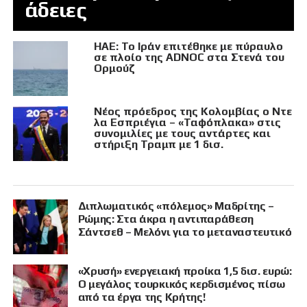
άδειες
ΗΑΕ: Το Ιράν επιτέθηκε με πύραυλο
σε πλοίο της ADNOC στα Στενά του
Ορμούζ
Νέος πρόεδρος της Κολομβίας ο Ντε
λα Εσπριέγια – «Ταφόπλακα» στις
συνομιλίες με τους αντάρτες και
στήριξη Τραμπ με 1 δισ.
Διπλωματικός «πόλεμος» Μαδρίτης –
Ρώμης: Στα άκρα η αντιπαράθεση
Σάντσεθ – Μελόνι για το μεταναστευτικό
«Χρυσή» ενεργειακή προίκα 1,5 δισ. ευρώ:
Ο μεγάλος τουρκικός κερδισμένος πίσω
από τα έργα της Κρήτης!