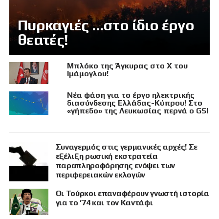
Πυρκαγιές …στο ίδιο έργο
θεατές!
Μπλόκο της Άγκυρας στο X του
Ιμάμογλου!
Νέα φάση για το έργο ηλεκτρικής
διασύνδεσης Ελλάδας-Κύπρου! Στο
«γήπεδο» της Λευκωσίας περνά ο GSI
Συναγερμός στις γερμανικές αρχές! Σε
εξέλιξη ρωσική εκστρατεία
παραπληροφόρησης ενόψει των
περιφερειακών εκλογών
Οι Τούρκοι επαναφέρουν γνωστή ιστορία
για το ’74 και τον Καντάφι