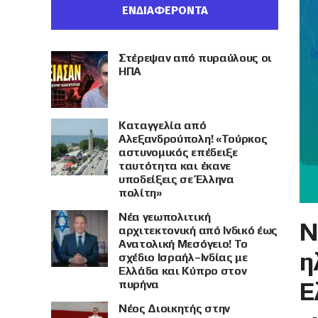
ΕΝΔΙΑΦΕΡΟΝΤΑ
Στέρεψαν από πυραύλους οι
ΗΠΑ
Καταγγελία από
Αλεξανδρούπολη! «Τούρκος
αστυνομικός επέδειξε
ταυτότητα και έκανε
υποδείξεις σε Έλληνα
πολίτη»
Νέα γεωπολιτική
Ν
αρχιτεκτονική από Ινδικό έως
Ανατολική Μεσόγειο! Το
η
σχέδιο Ισραήλ–Ινδίας με
Ελλάδα και Κύπρο στον
Ε
πυρήνα
Νέος Διοικητής στην