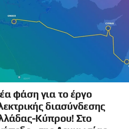
έα φάση για το έργο
λεκτρικής διασύνδεσης
λλάδας-Κύπρου! Στο