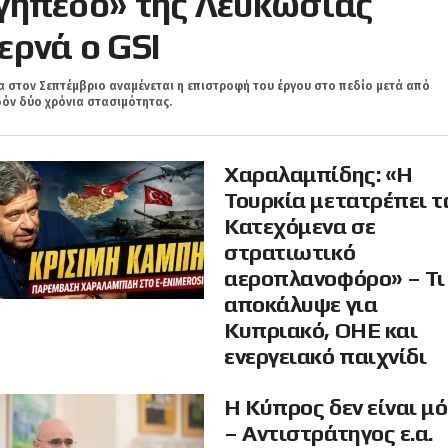
γήπεδο» της Λευκωσίας
ερνά ο GSI
 στον Σεπτέμβριο αναμένεται η επιστροφή του έργου στο πεδίο μετά από
όν δύο χρόνια στασιμότητας.
Χαραλαμπίδης: «Η
Τουρκία μετατρέπει τ
Κατεχόμενα σε
στρατιωτικό
αεροπλανοφόρο» – Τι
αποκάλυψε για
Κυπριακό, ΟΗΕ και
ενεργειακό παιχνίδι
Η Κύπρος δεν είναι μ
– Αντιστράτηγος ε.α.