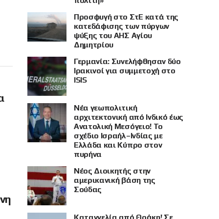
πολίτη»
Προσφυγή στο ΣτΕ κατά της
κατεδάφισης των πύργων
ψύξης του ΑΗΣ Αγίου
Δημητρίου
Γερμανία: Συνελήφθησαν δύο
Ιρακινοί για συμμετοχή στο
ISIS
α
Νέα γεωπολιτική
αρχιτεκτονική από Ινδικό έως
Ανατολική Μεσόγειο! Το
σχέδιο Ισραήλ–Ινδίας με
Ελλάδα και Κύπρο στον
πυρήνα
Νέος Διοικητής στην
αμερικανική βάση της
Σούδας
όνη
Καταγγελία από Θράκη! Σε