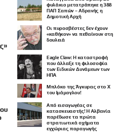
φυλάκιο μετατράπηκε η 388
ΠΑΠ Σαπών – Αδρανής η
Δημοτική Αρχή
Οι πυροσβέστες δεν έχουν
«καθήκον» να πεθαίνουν στη
δουλειά
ής»
Eagle Claw: Η καταστροφή
που άλλαξε τη φιλοσοφία
των Ειδικών Δυνάμεων των
ΗΠΑ
Μπλόκο της Άγκυρας στο X
του Ιμάμογλου!
Από εισαγωγέας σε
νου
κατασκευαστής! Η Αλβανία
ο
παρέδωσε τα πρώτα
στρατιωτικά οχήματα
εγχώριας παραγωγής