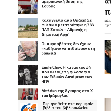
«
αμερικανική βάση της
Σούδας
π
Καταγγελία από Θράκη! Σε
Μέσα
φυλάκιο μετατράπηκε η 388
σχεδ
ΠΑΠ Σαπών – Αδρανής η
Δημοτική Αρχή
Οι πυροσβέστες δεν έχουν
«καθήκον» να πεθαίνουν στη
δουλειά
Eagle Claw: Η καταστροφή
που άλλαξε τη φιλοσοφία
των Ειδικών Δυνάμεων των
ΗΠΑ
Μπλόκο της Άγκυρας στο X
του Ιμάμογλου!
Περιηγηθείτε στα κορυφαία
βιβλία του βιβλιοπωλείου