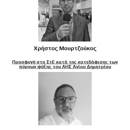
Χρήστος Μουρτζούκος
Προσφυγή στο ΣτΕ κατά της κατεδάφισης των
πύργων ψύξης του ΑΗΣ Αγίου Δημητρίου