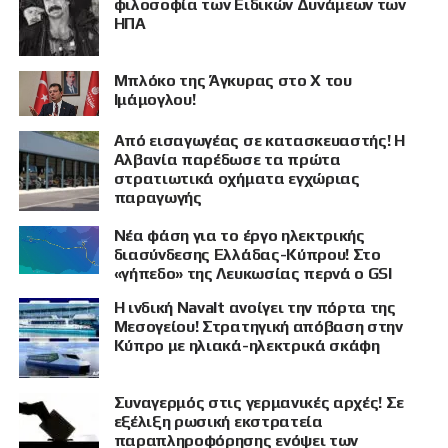
φιλοσοφία των Ειδικών Δυνάμεων των
ΗΠΑ
Μπλόκο της Άγκυρας στο X του
Ιμάμογλου!
Από εισαγωγέας σε κατασκευαστής! Η
Αλβανία παρέδωσε τα πρώτα
στρατιωτικά οχήματα εγχώριας
παραγωγής
Νέα φάση για το έργο ηλεκτρικής
διασύνδεσης Ελλάδας-Κύπρου! Στο
«γήπεδο» της Λευκωσίας περνά ο GSI
Η ινδική Navalt ανοίγει την πόρτα της
Μεσογείου! Στρατηγική απόβαση στην
Κύπρο με ηλιακά-ηλεκτρικά σκάφη
Συναγερμός στις γερμανικές αρχές! Σε
εξέλιξη ρωσική εκστρατεία
παραπληροφόρησης ενόψει των