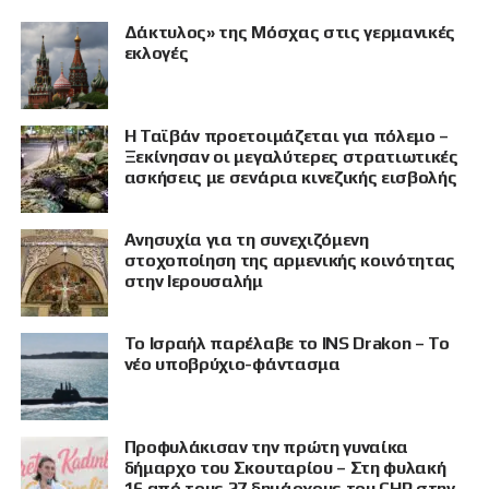
Δάκτυλος» της Μόσχας στις γερμανικές
εκλογές
Η Ταϊβάν προετοιμάζεται για πόλεμο –
Ξεκίνησαν οι μεγαλύτερες στρατιωτικές
ασκήσεις με σενάρια κινεζικής εισβολής
Ανησυχία για τη συνεχιζόμενη
στοχοποίηση της αρμενικής κοινότητας
στην Ιερουσαλήμ
Το Ισραήλ παρέλαβε το INS Drakon – Το
νέο υποβρύχιο-φάντασμα
Προφυλάκισαν την πρώτη γυναίκα
δήμαρχο του Σκουταρίου – Στη φυλακή
16 από τους 27 δημάρχους του CHP στην