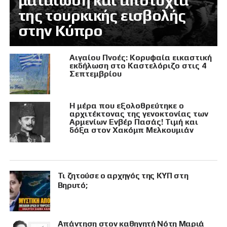
ματαίωση και αποτυχία
της τουρκικής εισβολής
στην Κύπρο
Αιγαίου Πνοές: Κορυφαία εικαστική
εκδήλωση στο Καστελόριζο στις 4
Σεπτεμβρίου
Η μέρα που εξολοθρεύτηκε ο
αρχιτέκτονας της γενοκτονίας των
Αρμενίων Ενβέρ Πασάς! Τιμή και
δόξα στον Χακόμπ Μελκουμιάν
Τι ζητούσε ο αρχηγός της ΚΥΠ στη
Βηρυτό;
Απάντηση στον καθηγητή Νότη Μαριά