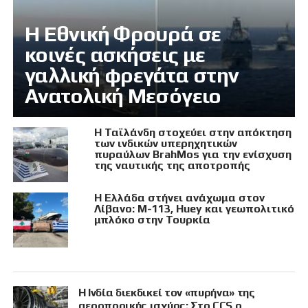
Η Εθνική Φρουρά σε
κοινές ασκήσεις με
γαλλική φρεγάτα στην
Ανατολική Μεσόγειο
Η Ταϊλάνδη στοχεύει στην απόκτηση
των ινδικών υπερηχητικών
πυραύλων BrahMos για την ενίσχυση
της ναυτικής της αποτροπής
Η Ελλάδα στήνει ανάχωμα στον
Λίβανο: M-113, Huey και γεωπολιτικό
μπλόκο στην Τουρκία
Η Ινδία διεκδικεί τον «πυρήνα» της
αεροπορικής ισχύος: Στο CCS ο