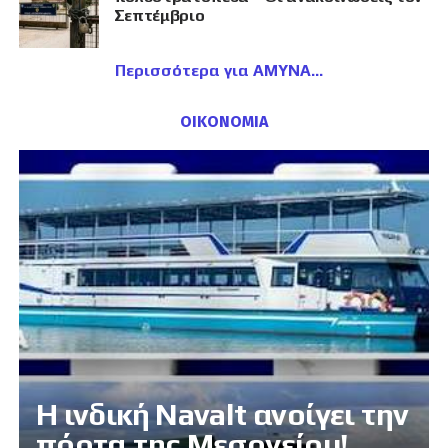
Σεπτέμβριο
Περισσότερα για ΑΜΥΝΑ
ΟΙΚΟΝΟΜΙΑ
Η ινδική Navalt ανοίγει την
πόρτα της Μεσογείου!