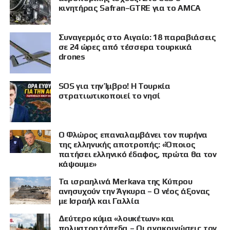
κινητήρας Safran–GTRE για το AMCA
Συναγερμός στο Αιγαίο: 18 παραβιάσεις
σε 24 ώρες από τέσσερα τουρκικά
drones
SOS για την Ίμβρο! Η Τουρκία
στρατιωτικοποιεί το νησί
Ο Φλώρος επαναλαμβάνει τον πυρήνα
της ελληνικής αποτροπής: «Όποιος
πατήσει ελληνικό έδαφος, πρώτα θα τον
κάψουμε»
Τα ισραηλινά Merkava της Κύπρου
ανησυχούν την Άγκυρα – Ο νέος άξονας
με Ισραήλ και Γαλλία
Δεύτερο κύμα «λουκέτων» και
πολυστρατόπεδα – Οι ανακοινώσεις τον