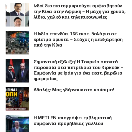
Ινδοί δισεκατομμυριούχοι αμφισβητούν
την Κίνα στην Αφρική – Η μάχη για χρυσό,
λίθιο, χαλκό και τηλεπικοινωνίες
Η Ινδία επενδύει 166 εκατ. δολάρια σε
κρίσιμα ορυκτά – Στόχος η απεξάρτηση
από την Κίνα
Σημαντική εξέλιξη! Η Τουρκία αποκτά
παρουσία στα πετρέλαια του Κιρκούκ –
Συμφωνία με Ιράκ για ένα εκατ. βαρέλια
ημερησίως
Αδαλής: Μας γδέρνουν στα καύσιμα!
Η METLEN υπογράφει εμβληματική
συμφωνία προμήθειας γαλλίου