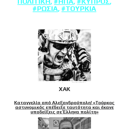
ΠΟΛΙΤΙΚΉ
,
#ΗΠΑ
,
#ΚΎΠΡΟΣ
,
#ΡΩΣΊΑ
,
#ΤΟΥΡΚΊΑ
XAK
Καταγγελία από Αλεξανδρούπολη! «Τούρκος
αστυνομικός επέδειξε ταυτότητα και έκανε
υποδείξεις σε Έλληνα πολίτη»