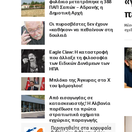
«
φυλάκιο μετατράπηκε η 388
ΠΑΠ Σαπών – Αδρανής η
π
Δημοτική Αρχή
Οι πυροσβέστες δεν έχουν
Μέσα
«καθήκον» να πεθαίνουν στη
σχεδ
δουλειά
Eagle Claw: Η καταστροφή
που άλλαξε τη φιλοσοφία
των Ειδικών Δυνάμεων των
ΗΠΑ
Μπλόκο της Άγκυρας στο X
του Ιμάμογλου!
Από εισαγωγέας σε
κατασκευαστής! Η Αλβανία
παρέδωσε τα πρώτα
στρατιωτικά οχήματα
εγχώριας παραγωγής
Περιηγηθείτε στα κορυφαία