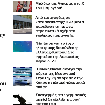
Μπλόκο της Άγκυρας στο X
του Ιμάμογλου!
Από εισαγωγέας σε
κατασκευαστής! Η Αλβανία
παρέδωσε τα πρώτα
στρατιωτικά οχήματα
ής»
εγχώριας παραγωγής
Νέα φάση για το έργο
ηλεκτρικής διασύνδεσης
Ελλάδας-Κύπρου! Στο
«γήπεδο» της Λευκωσίας
περνά ο GSI
Η ινδική Navalt ανοίγει την
πόρτα της Μεσογείου!
Στρατηγική απόβαση στην
Κύπρο με ηλιακά-ηλεκτρικά
νου
σκάφη
ο
Συναγερμός στις γερμανικές
αρχές! Σε εξέλιξη ρωσική
εκστρατεία