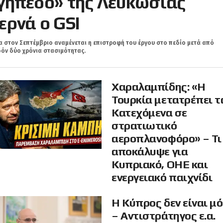
γήπεδο» της Λευκωσίας
ερνά ο GSI
 στον Σεπτέμβριο αναμένεται η επιστροφή του έργου στο πεδίο μετά από
όν δύο χρόνια στασιμότητας.
Χαραλαμπίδης: «Η
Τουρκία μετατρέπει τ
Κατεχόμενα σε
στρατιωτικό
αεροπλανοφόρο» – Τι
αποκάλυψε για
Κυπριακό, ΟΗΕ και
ενεργειακό παιχνίδι
Η Κύπρος δεν είναι μ
– Αντιστράτηγος ε.α.