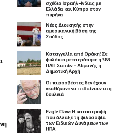
σχέδιο Ισραήλ–Ινδίας με
Ελλάδα και Κύπρο στον
πυρήνα
Νέος Διοικητής στην
αμερικανική βάση της
Σούδας
Καταγγελία από Θράκη! Σε
φυλάκιο μετατράπηκε η 388
α
ΠΑΠ Σαπών – Αδρανής η
Δημοτική Αρχή
Οι πυροσβέστες δεν έχουν
«καθήκον» να πεθαίνουν στη
δουλειά
Eagle Claw: Η καταστροφή
που άλλαξε τη φιλοσοφία
όνη
των Ειδικών Δυνάμεων των
ΗΠΑ