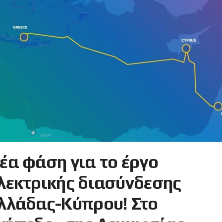
έα φάση για το έργο
λεκτρικής διασύνδεσης
λλάδας-Κύπρου! Στο