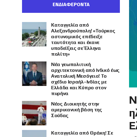
ΕΝΔΙΑΦΕΡΟΝΤΑ
Καταγγελία από
Αλεξανδρούπολη! «Τούρκος
αστυνομικός επέδειξε
ταυτότητα και έκανε
υποδείξεις σε Έλληνα
πολίτη»
Νέα γεωπολιτική
αρχιτεκτονική από Ινδικό έως
Ανατολική Μεσόγειο! Το
σχέδιο Ισραήλ–Ινδίας με
Ελλάδα και Κύπρο στον
πυρήνα
Ν
Νέος Διοικητής στην
η
αμερικανική βάση της
Σούδας
Ε
Καταγγελία από Θράκη! Σε