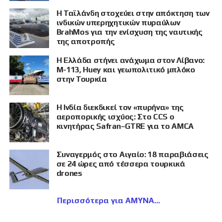
Η Ταϊλάνδη στοχεύει στην απόκτηση των
ινδικών υπερηχητικών πυραύλων
BrahMos για την ενίσχυση της ναυτικής
της αποτροπής
Η Ελλάδα στήνει ανάχωμα στον Λίβανο:
M-113, Huey και γεωπολιτικό μπλόκο
στην Τουρκία
Η Ινδία διεκδικεί τον «πυρήνα» της
αεροπορικής ισχύος: Στο CCS ο
κινητήρας Safran–GTRE για το AMCA
Συναγερμός στο Αιγαίο: 18 παραβιάσεις
σε 24 ώρες από τέσσερα τουρκικά
drones
Περισσότερα για ΑΜΥΝΑ