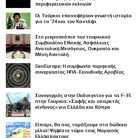
περιφερειακών εκλογών
Οι Τούρκοι επαναφέρουν γνωστή ιστορία
για το ’74 και τον Καντάφι
Στο μικροσκόπιο του τουρκικού
Συμβουλίου Εθνικής Ασφάλειας
Ανατολική Μεσόγειος, Ουκρανία και
Μέση Ανατολή
GeoEurope: Η συμφωνία πυρηνικής
συνεργασίας ΗΠΑ-Σαουδικής Αραβίας
Συναγερμός στην Ουάσιγκτον για τα F-35
στην Τουρκία: «Σαφής και υπαρκτός
κίνδυνος» για Ελλάδα και Κύπρο
Είπαμε, θα σας ταράξουμε στα δώδεκα
μίλια! Ψηφίστε τώρα τους Νομικούς
Ελλήσποντους