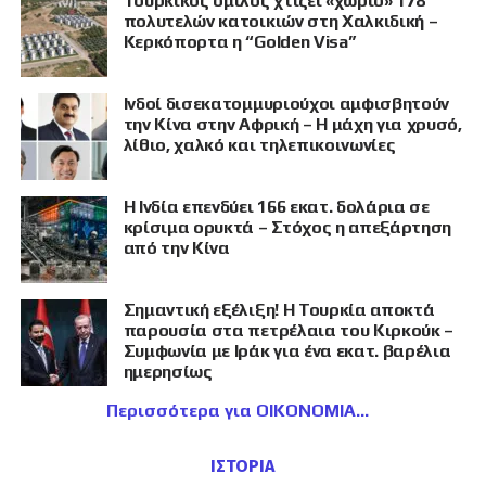
Τουρκικός όμιλος χτίζει «χωριό» 178
πολυτελών κατοικιών στη Χαλκιδική –
Κερκόπορτα η “Golden Visa”
Ινδοί δισεκατομμυριούχοι αμφισβητούν
την Κίνα στην Αφρική – Η μάχη για χρυσό,
λίθιο, χαλκό και τηλεπικοινωνίες
Η Ινδία επενδύει 166 εκατ. δολάρια σε
κρίσιμα ορυκτά – Στόχος η απεξάρτηση
από την Κίνα
Σημαντική εξέλιξη! Η Τουρκία αποκτά
παρουσία στα πετρέλαια του Κιρκούκ –
Συμφωνία με Ιράκ για ένα εκατ. βαρέλια
ημερησίως
Περισσότερα για ΟΙΚΟΝΟΜΙΑ
ΙΣΤΟΡΙΑ