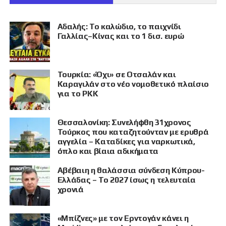
Αδαλής: Το καλώδιο, το παιχνίδι
Γαλλίας–Κίνας και το 1 δισ. ευρώ
Τουρκία: «Όχι» σε Οτσαλάν και
Καραγιλάν στο νέο νομοθετικό πλαίσιο
για το PKK
Θεσσαλονίκη: Συνελήφθη 31χρονος
Τούρκος που καταζητούνταν με ερυθρά
αγγελία – Καταδίκες για ναρκωτικά,
όπλο και βίαια αδικήματα
Αβέβαιη η θαλάσσια σύνδεση Κύπρου-
Ελλάδας – Το 2027 ίσως η τελευταία
χρονιά
«Μπίζνες» με τον Ερντογάν κάνει η
ΠΡΟΒΟΛΗ