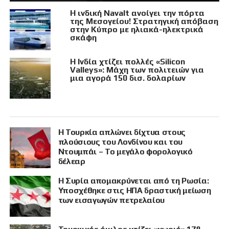
Η ινδική Navalt ανοίγει την πόρτα
της Μεσογείου! Στρατηγική απόβαση
στην Κύπρο με ηλιακά-ηλεκτρικά
σκάφη
Η Ινδία χτίζει πολλές «Silicon
Valleys»: Μάχη των πολιτειών για
μια αγορά 150 δισ. δολαρίων
Η Τουρκία απλώνει δίχτυα στους
πλούσιους του Λονδίνου και του
Ντουμπάι – Το μεγάλο φορολογικό
δέλεαρ
Η Συρία απομακρύνεται από τη Ρωσία:
Υποσχέθηκε στις ΗΠΑ δραστική μείωση
των εισαγωγών πετρελαίου