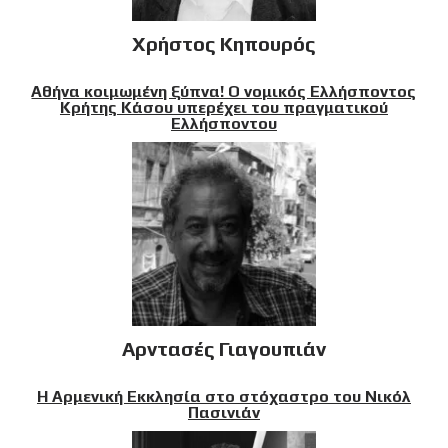
Χρήστος Κηπουρός
Αθήνα κοιμωμένη ξύπνα! Ο νομικός Ελλήσποντος
Κρήτης Κάσου υπερέχει του πραγματικού
Ελλήσποντου
Αρντασές Γιαγουπιάν
Η Αρμενική Εκκλησία στο στόχαστρο του Νικόλ
Πασινιάν