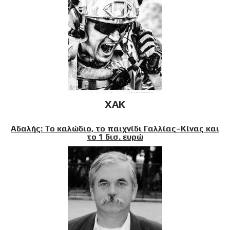
XAK
Αδαλής: Το καλώδιο, το παιχνίδι Γαλλίας–Κίνας και
το 1 δισ. ευρώ