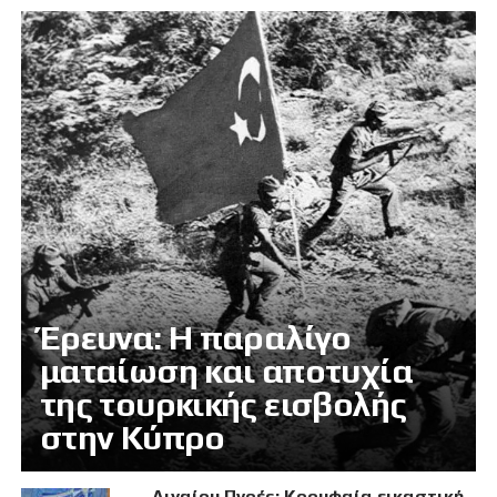
Έρευνα: Η παραλίγο
ματαίωση και αποτυχία
της τουρκικής εισβολής
στην Κύπρο
Αιγαίου Πνοές: Κορυφαία εικαστική