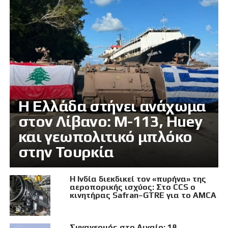
Η Ελλάδα στήνει ανάχωμα
στον Λίβανο: M-113, Huey
και γεωπολιτικό μπλόκο
στην Τουρκία
Η Ινδία διεκδικεί τον «πυρήνα» της
αεροπορικής ισχύος: Στο CCS ο
κινητήρας Safran–GTRE για το AMCA
Συναγερμός στο Αιγαίο: 18