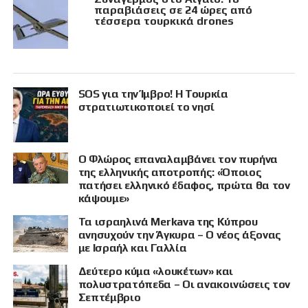
παραβιάσεις σε 24 ώρες από
τέσσερα τουρκικά drones
SOS για την Ίμβρο! Η Τουρκία
στρατιωτικοποιεί το νησί
Ο Φλώρος επαναλαμβάνει τον πυρήνα
της ελληνικής αποτροπής: «Όποιος
πατήσει ελληνικό έδαφος, πρώτα θα τον
κάψουμε»
Τα ισραηλινά Merkava της Κύπρου
ανησυχούν την Άγκυρα – Ο νέος άξονας
με Ισραήλ και Γαλλία
Δεύτερο κύμα «λουκέτων» και
πολυστρατόπεδα – Οι ανακοινώσεις τον
Σεπτέμβριο