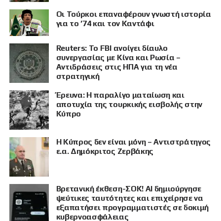
Οι Τούρκοι επαναφέρουν γνωστή ιστορία
για το ’74 και τον Καντάφι
Reuters: Το FBI ανοίγει δίαυλο
συνεργασίας με Κίνα και Ρωσία –
Αντιδράσεις στις ΗΠΑ για τη νέα
στρατηγική
Έρευνα: Η παραλίγο ματαίωση και
αποτυχία της τουρκικής εισβολής στην
Κύπρο
Η Κύπρος δεν είναι μόνη – Αντιστράτηγος
ε.α. Δημόκριτος Ζερβάκης
Βρετανική έκθεση-ΣΟΚ! AI δημιούργησε
ψεύτικες ταυτότητες και επιχείρησε να
εξαπατήσει προγραμματιστές σε δοκιμή
κυβερνοασφάλειας