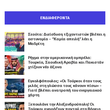
ΕΝΔΙΑΦΕΡΟΝΤΑ
Σεούτα: Διείσδυση τζιχαντιστών βλέπει η
αστυνομία – “Καμία απειλή” λέει η
Μαδρίτη
Ρήγμα στην αμερικανική ομπρέλα:
Τουρκία, Σαουδική Αραβία και Πακιστάν
χτίζουν νέο άξονα
Εγκολφόπουλος: «Οι Τούρκοι όταν τους
μιλάς στη γλώσσα τους κάνουν πίσω» –
Γιατί βλέπει ανατροπή του ενεργειακού
χάρτη
Ξεπουλάνε την Αλεξανδρούπολη! Οι
Τούρκοι αγοράζουν παντού στη Βόρειο