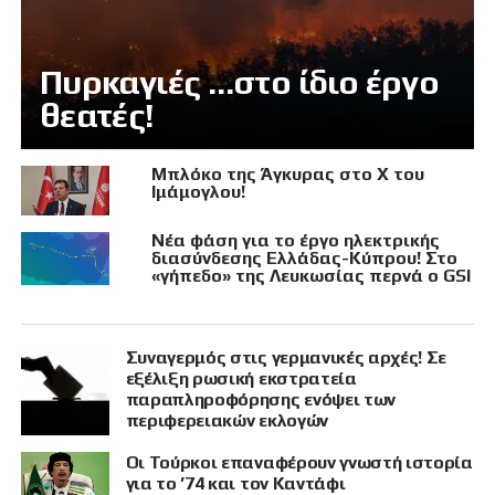
Πυρκαγιές …στο ίδιο έργο
θεατές!
Μπλόκο της Άγκυρας στο X του
Ιμάμογλου!
Νέα φάση για το έργο ηλεκτρικής
διασύνδεσης Ελλάδας-Κύπρου! Στο
«γήπεδο» της Λευκωσίας περνά ο GSI
Συναγερμός στις γερμανικές αρχές! Σε
εξέλιξη ρωσική εκστρατεία
παραπληροφόρησης ενόψει των
περιφερειακών εκλογών
Οι Τούρκοι επαναφέρουν γνωστή ιστορία
για το ’74 και τον Καντάφι