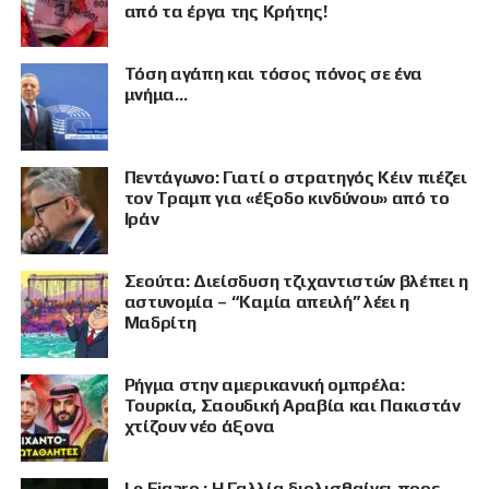
από τα έργα της Κρήτης!
Τόση αγάπη και τόσος πόνος σε ένα
μνήμα…
Πεντάγωνο: Γιατί ο στρατηγός Κέιν πιέζει
τον Τραμπ για «έξοδο κινδύνου» από το
Ιράν
Σεούτα: Διείσδυση τζιχαντιστών βλέπει η
αστυνομία – “Καμία απειλή” λέει η
Μαδρίτη
Ρήγμα στην αμερικανική ομπρέλα:
ΠΡΟΒΟΛΗ
Τουρκία, Σαουδική Αραβία και Πακιστάν
χτίζουν νέο άξονα
Le Figaro : Η Γαλλία διολισθαίνει προς