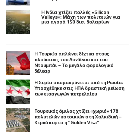
Η Ινδία χτίζει πολλές «Silicon
Valleys»: Μάχη των πολιτειών για
μια αγορά 150 δισ. δολαρίων
Η Τουρκία απλώνει δίχτυα στους
πλούσιους του Λονδίνου και του
Ντουμπάι – Το μεγάλο φορολογικό
δέλεαρ
Η Συρία απομακρύνεται από τη Ρωσία:
Υποσχέθηκε στις ΗΠΑ δραστική μείωση
των εισαγωγών πετρελαίου
Τουρκικός όμιλος χτίζει «χωριό» 178
πολυτελών κατοικιών στη Χαλκιδική –
Κερκόπορτα η “Golden Visa”