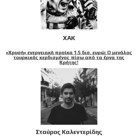
XAK
«Χρυσή» ενεργειακή προίκα 1,5 δισ. ευρώ: Ο μεγάλος
τουρκικός κερδισμένος πίσω από τα έργα της
Κρήτης!
Σταύρος Καλεντερίδης