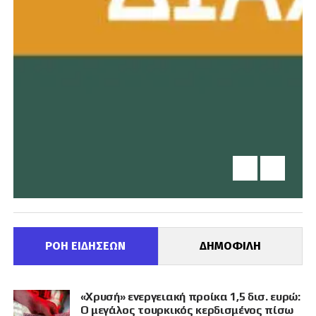
ΡΟΗ ΕΙΔΗΣΕΩΝ
ΔΗΜΟΦΙΛΗ
«Χρυσή» ενεργειακή προίκα 1,5 δισ. ευρώ:
Ο μεγάλος τουρκικός κερδισμένος πίσω