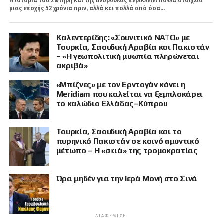
Η ιστορία του Σωτήρη και της Ανδρούλας περικλείει πολλά στοιχεία
μιας εποχής 52 χρόνια πριν, αλλά και πολλά από όσα...
Καλεντερίδης: «Σουνιτικό ΝΑΤΟ» με
Τουρκία, Σαουδική Αραβία και Πακιστάν
– «Η γεωπολιτική μυωπία πληρώνεται
ακριβά»
«Μπίζνες» με τον Ερντογάν κάνει η
Meridiam που καλείται να ξεμπλοκάρει
το καλώδιο Ελλάδας–Κύπρου
Τουρκία, Σαουδική Αραβία και το
πυρηνικό Πακιστάν σε κοινό αμυντικό
μέτωπο – Η «σκιά» της τρομοκρατίας
Ώρα μηδέν για την Ιερά Μονή στο Σινά
ΔΙΑΦΉΜΙΣΗ