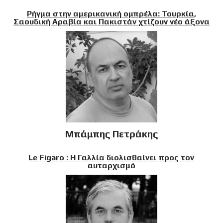
Ρήγμα στην αμερικανική ομπρέλα: Τουρκία,
Σαουδική Αραβία και Πακιστάν χτίζουν νέο άξονα
Μπάμπης Πετράκης
Le Figaro : Η Γαλλία διολισθαίνει προς τον
αυταρχισμό