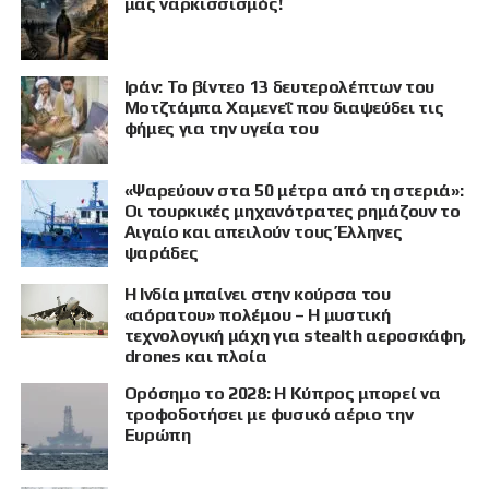
μας ναρκισσισμός!
Ιράν: Το βίντεο 13 δευτερολέπτων του
Μοτζτάμπα Χαμενεΐ που διαψεύδει τις
φήμες για την υγεία του
«Ψαρεύουν στα 50 μέτρα από τη στεριά»:
Οι τουρκικές μηχανότρατες ρημάζουν το
Αιγαίο και απειλούν τους Έλληνες
ψαράδες
Η Ινδία μπαίνει στην κούρσα του
«αόρατου» πολέμου – Η μυστική
τεχνολογική μάχη για stealth αεροσκάφη,
drones και πλοία
Ορόσημο το 2028: Η Κύπρος μπορεί να
ΠΡΟΒΟΛΗ
τροφοδοτήσει με φυσικό αέριο την
Ευρώπη