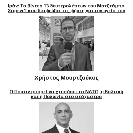
Ιράν: Το βίντεο 13 δευτερολέπτων του Μοτζτάμπα
Χαμενεΐ που διαψεύδει τις φήμες για την υγεία του
Χρήστος Μουρτζούκος
Ο Πούτιν μπορεί να χτυπήσει το ΝΑΤΟ, η Βαλτική
και η Πολωνία στο στόχαστρο