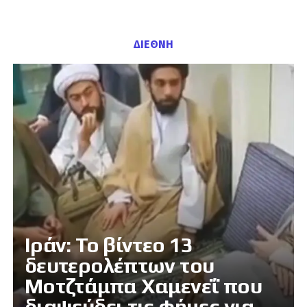
ΔΙΕΘΝΗ
Ιράν: Το βίντεο 13
δευτερολέπτων του
Μοτζτάμπα Χαμενεΐ που
διαψεύδει τις φήμες για