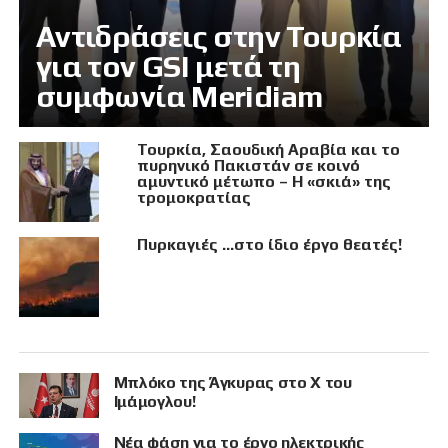
Αντιδράσεις στην Τουρκία
για τον GSI μετά τη
συμφωνία Meridiam
Τουρκία, Σαουδική Αραβία και το
πυρηνικό Πακιστάν σε κοινό
αμυντικό μέτωπο – Η «σκιά» της
τρομοκρατίας
Πυρκαγιές …στο ίδιο έργο θεατές!
Μπλόκο της Άγκυρας στο X του
Ιμάμογλου!
Νέα φάση για το έργο ηλεκτρικής