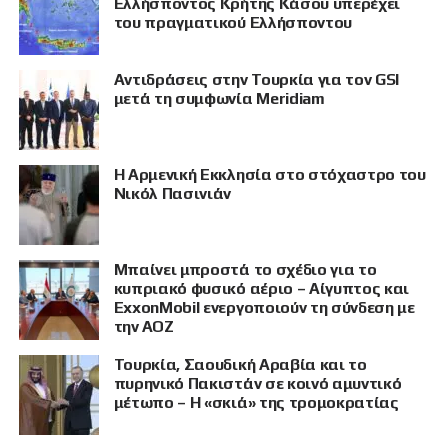
Ελλήσποντος Κρήτης Κάσου υπερέχει
του πραγματικού Ελλήσποντου
Αντιδράσεις στην Τουρκία για τον GSI
μετά τη συμφωνία Meridiam
Η Αρμενική Εκκλησία στο στόχαστρο του
Νικόλ Πασινιάν
Μπαίνει μπροστά το σχέδιο για το
κυπριακό φυσικό αέριο – Αίγυπτος και
ExxonMobil ενεργοποιούν τη σύνδεση με
την ΑΟΖ
Τουρκία, Σαουδική Αραβία και το
πυρηνικό Πακιστάν σε κοινό αμυντικό
μέτωπο – Η «σκιά» της τρομοκρατίας