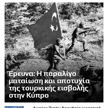
Έρευνα: Η παραλίγο
ματαίωση και αποτυχία
της τουρκικής εισβολής
στην Κύπρο
Αιγαίου Πνοές: Κορυφαία εικαστική