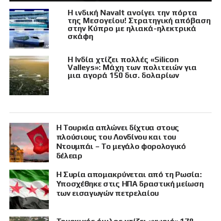
Η ινδική Navalt ανοίγει την πόρτα
της Μεσογείου! Στρατηγική απόβαση
στην Κύπρο με ηλιακά-ηλεκτρικά
σκάφη
Η Ινδία χτίζει πολλές «Silicon
Valleys»: Μάχη των πολιτειών για
μια αγορά 150 δισ. δολαρίων
Η Τουρκία απλώνει δίχτυα στους
πλούσιους του Λονδίνου και του
Ντουμπάι – Το μεγάλο φορολογικό
δέλεαρ
Η Συρία απομακρύνεται από τη Ρωσία:
Υποσχέθηκε στις ΗΠΑ δραστική μείωση
των εισαγωγών πετρελαίου