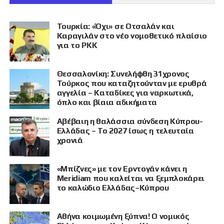
Τουρκία: «Όχι» σε Οτσαλάν και
Καραγιλάν στο νέο νομοθετικό πλαίσιο
για το PKK
Θεσσαλονίκη: Συνελήφθη 31χρονος
Τούρκος που καταζητούνταν με ερυθρά
αγγελία – Καταδίκες για ναρκωτικά,
όπλο και βίαια αδικήματα
Αβέβαιη η θαλάσσια σύνδεση Κύπρου-
Ελλάδας – Το 2027 ίσως η τελευταία
χρονιά
«Μπίζνες» με τον Ερντογάν κάνει η
Meridiam που καλείται να ξεμπλοκάρει
το καλώδιο Ελλάδας–Κύπρου
Αθήνα κοιμωμένη ξύπνα! Ο νομικός
ΠΡΟΒΟΛΗ