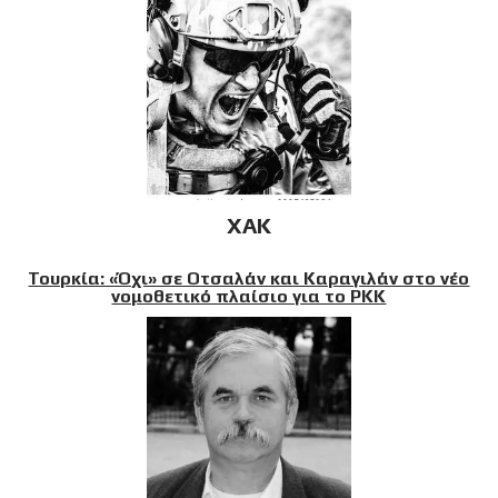
XAK
Τουρκία: «Όχι» σε Οτσαλάν και Καραγιλάν στο νέο
νομοθετικό πλαίσιο για το PKK