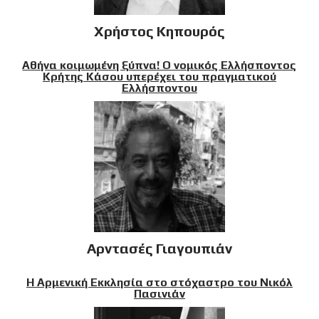
Χρήστος Κηπουρός
Αθήνα κοιμωμένη ξύπνα! Ο νομικός Ελλήσποντος
Κρήτης Κάσου υπερέχει του πραγματικού
Ελλήσποντου
Αρντασές Γιαγουπιάν
Η Αρμενική Εκκλησία στο στόχαστρο του Νικόλ
Πασινιάν