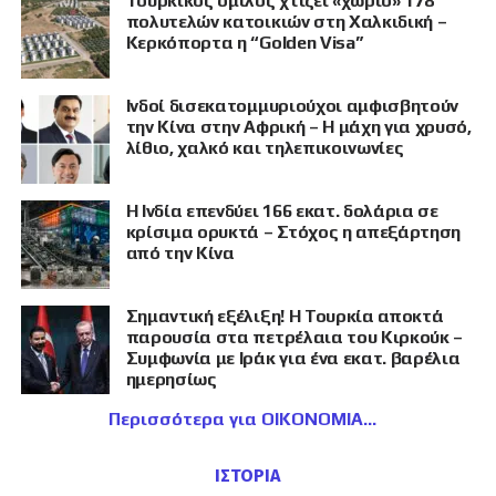
Τουρκικός όμιλος χτίζει «χωριό» 178
πολυτελών κατοικιών στη Χαλκιδική –
Κερκόπορτα η “Golden Visa”
Ινδοί δισεκατομμυριούχοι αμφισβητούν
την Κίνα στην Αφρική – Η μάχη για χρυσό,
λίθιο, χαλκό και τηλεπικοινωνίες
Η Ινδία επενδύει 166 εκατ. δολάρια σε
κρίσιμα ορυκτά – Στόχος η απεξάρτηση
από την Κίνα
Σημαντική εξέλιξη! Η Τουρκία αποκτά
παρουσία στα πετρέλαια του Κιρκούκ –
Συμφωνία με Ιράκ για ένα εκατ. βαρέλια
ημερησίως
Περισσότερα για ΟΙΚΟΝΟΜΙΑ
ΙΣΤΟΡΙΑ