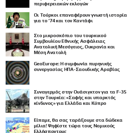
περιφερειακών εκλογών
Οι Τούρκοι επαναφέρουν γνωστή ιστορία
για το ’74 και τον Καντάφι
Στο μικροσκόπιο του τουρκικού
Συμβουλίου Εθνικής Ασφάλειας
Ανατολική Μεσόγειος, Ουκρανία και
Μέση Ανατολή
GeoEurope: Η συμφωνία πυρηνικής
συνεργασίας ΗΠΑ-Σαουδικής Αραβίας
Συναγερμός στην Ουάσιγκτον για τα F-35
στην Τουρκία: «Σαφής και υπαρκτός
κίνδυνος» για Ελλάδα και Κύπρο
Είπαμε, θα σας ταράξουμε στα δώδεκα
μίλια! Ψηφίστε τώρα τους Νομικούς
Ελλήσποντους