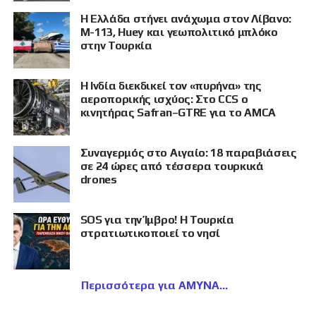
Η Ελλάδα στήνει ανάχωμα στον Λίβανο:
M-113, Huey και γεωπολιτικό μπλόκο
στην Τουρκία
Η Ινδία διεκδικεί τον «πυρήνα» της
αεροπορικής ισχύος: Στο CCS ο
κινητήρας Safran–GTRE για το AMCA
Συναγερμός στο Αιγαίο: 18 παραβιάσεις
σε 24 ώρες από τέσσερα τουρκικά
drones
SOS για την Ίμβρο! Η Τουρκία
στρατιωτικοποιεί το νησί
Περισσότερα για ΑΜΥΝΑ