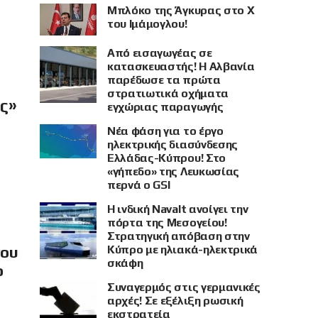
Μπλόκο της Άγκυρας στο X
του Ιμάμογλου!
Από εισαγωγέας σε
κατασκευαστής! Η Αλβανία
παρέδωσε τα πρώτα
στρατιωτικά οχήματα
ής»
εγχώριας παραγωγής
Νέα φάση για το έργο
ηλεκτρικής διασύνδεσης
Ελλάδας-Κύπρου! Στο
«γήπεδο» της Λευκωσίας
περνά ο GSI
Η ινδική Navalt ανοίγει την
πόρτα της Μεσογείου!
Στρατηγική απόβαση στην
Κύπρο με ηλιακά-ηλεκτρικά
νου
σκάφη
ο
Συναγερμός στις γερμανικές
αρχές! Σε εξέλιξη ρωσική
εκστρατεία