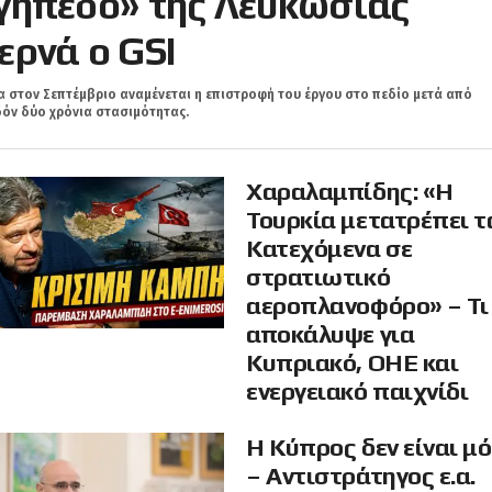
γήπεδο» της Λευκωσίας
ερνά ο GSI
 στον Σεπτέμβριο αναμένεται η επιστροφή του έργου στο πεδίο μετά από
όν δύο χρόνια στασιμότητας.
Χαραλαμπίδης: «Η
Τουρκία μετατρέπει τ
Κατεχόμενα σε
στρατιωτικό
αεροπλανοφόρο» – Τι
αποκάλυψε για
Κυπριακό, ΟΗΕ και
ενεργειακό παιχνίδι
Η Κύπρος δεν είναι μ
– Αντιστράτηγος ε.α.