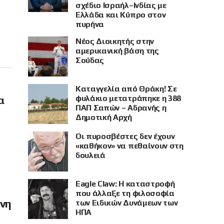
σχέδιο Ισραήλ–Ινδίας με
Ελλάδα και Κύπρο στον
πυρήνα
Νέος Διοικητής στην
αμερικανική βάση της
Σούδας
Καταγγελία από Θράκη! Σε
φυλάκιο μετατράπηκε η 388
α
ΠΑΠ Σαπών – Αδρανής η
Δημοτική Αρχή
Οι πυροσβέστες δεν έχουν
«καθήκον» να πεθαίνουν στη
δουλειά
Eagle Claw: Η καταστροφή
που άλλαξε τη φιλοσοφία
όνη
των Ειδικών Δυνάμεων των
ΗΠΑ