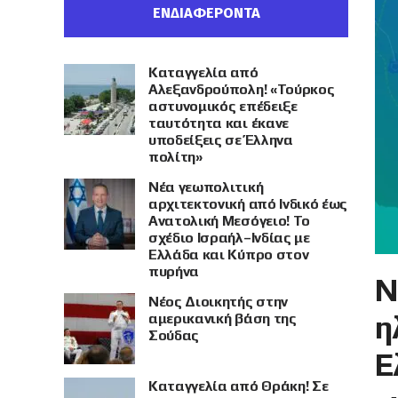
ΕΝΔΙΑΦΕΡΟΝΤΑ
Καταγγελία από
Αλεξανδρούπολη! «Τούρκος
αστυνομικός επέδειξε
ταυτότητα και έκανε
υποδείξεις σε Έλληνα
πολίτη»
Νέα γεωπολιτική
αρχιτεκτονική από Ινδικό έως
Ανατολική Μεσόγειο! Το
σχέδιο Ισραήλ–Ινδίας με
Ελλάδα και Κύπρο στον
πυρήνα
Ν
Νέος Διοικητής στην
η
αμερικανική βάση της
Σούδας
Ε
Καταγγελία από Θράκη! Σε