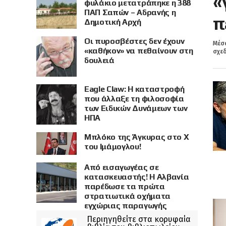
«
φυλάκιο μετατράπηκε η 388
ΠΑΠ Σαπών – Αδρανής η
π
Δημοτική Αρχή
Οι πυροσβέστες δεν έχουν
Μέσα
«καθήκον» να πεθαίνουν στη
σχεδ
δουλειά
Eagle Claw: Η καταστροφή
που άλλαξε τη φιλοσοφία
των Ειδικών Δυνάμεων των
ΗΠΑ
Μπλόκο της Άγκυρας στο X
του Ιμάμογλου!
Από εισαγωγέας σε
κατασκευαστής! Η Αλβανία
παρέδωσε τα πρώτα
στρατιωτικά οχήματα
εγχώριας παραγωγής
Περιηγηθείτε στα κορυφαία