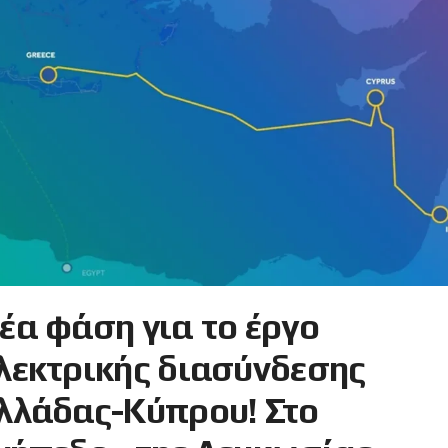
έα φάση για το έργο
λεκτρικής διασύνδεσης
λλάδας-Κύπρου! Στο