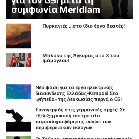
για τον GSI μετά τη
συμφωνία Meridiam
Πυρκαγιές …στο ίδιο έργο θεατές!
Μπλόκο της Άγκυρας στο X του
Ιμάμογλου!
Νέα φάση για το έργο ηλεκτρικής
διασύνδεσης Ελλάδας-Κύπρου! Στο
«γήπεδο» της Λευκωσίας περνά ο GSI
Συναγερμός στις γερμανικές αρχές! Σε
εξέλιξη ρωσική εκστρατεία
παραπληροφόρησης ενόψει των
περιφερειακών εκλογών