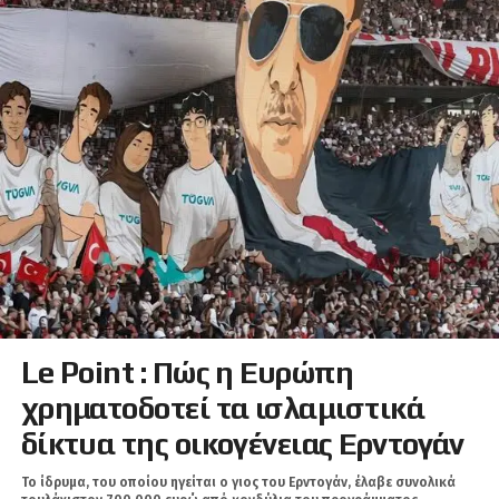
Le Point : Πώς η Ευρώπη
χρηματοδοτεί τα ισλαμιστικά
δίκτυα της οικογένειας Ερντογάν
Το ίδρυμα, του οποίου ηγείται ο γιος του Ερντογάν, έλαβε συνολικά