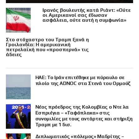
Ιρανός βουλευτής κατά Ριάντ: «Ούτε
οι Αμερικανοί σας έδωσαν
ασφάλεια, ούτε αυτή η συμφωνία»
Στο στόχαστρο του Τραμπ ξανά η
Γροιλανδία: Η αμερικανική
πετρελαϊκή που «προσπερνά» τις
άδειες
ΗΑΕ: Το Ιράν επιτέθηκε με πύραυλο σε
πλοίο της ADNOC στα Στενά του Ορμούζ
Νέος πρόεδρος της Κολομβίας ο Ντε λα
Εσπριέγια – «Ταφόπλακα» στις
συνομιλίες με τους αντάρτες και στήριξη
Τραμπ με 1 δισ.
Διπλωματικός «πόλεμος» Μαδρίτης –