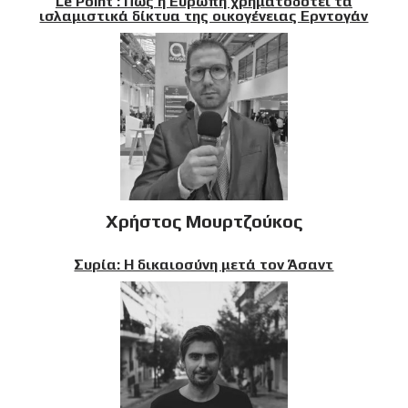
Le Point : Πώς η Ευρώπη χρηματοδοτεί τα
ισλαμιστικά δίκτυα της οικογένειας Ερντογάν
Χρήστος Μουρτζούκος
Συρία: Η δικαιοσύνη μετά τον Άσαντ