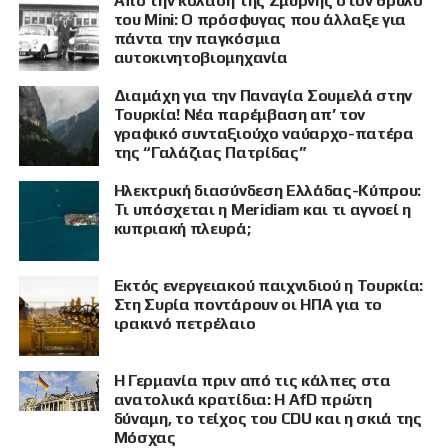
Από την κόλαση της Σμύρνης στον θρύλο
του Mini: Ο πρόσφυγας που άλλαξε για
πάντα την παγκόσμια
αυτοκινητοβιομηχανία
Διαμάχη για την Παναγία Σουμελά στην
Τουρκία! Νέα παρέμβαση απ’ τον
γραφικό συνταξιούχο ναύαρχο-πατέρα
της “Γαλάζιας Πατρίδας”
Ηλεκτρική διασύνδεση Ελλάδας-Κύπρου:
Τι υπόσχεται η Meridiam και τι αγνοεί η
κυπριακή πλευρά;
Εκτός ενεργειακού παιχνιδιού η Τουρκία:
Στη Συρία ποντάρουν οι ΗΠΑ για το
ιρακινό πετρέλαιο
Η Γερμανία πριν από τις κάλπες στα
ανατολικά κρατίδια: Η AfD πρώτη
δύναμη, το τείχος του CDU και η σκιά της
Μόσχας