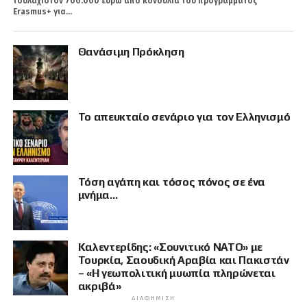
τουλάχιστον 700.000 ευρώ από κονδύλια του προγράμματος
Erasmus+ για...
Θανάσιμη Πρόκληση
Το απευκταίο σενάριο για τον Ελληνισμό
Τόση αγάπη και τόσος πόνος σε ένα
μνήμα…
Καλεντερίδης: «Σουνιτικό ΝΑΤΟ» με
Τουρκία, Σαουδική Αραβία και Πακιστάν
– «Η γεωπολιτική μυωπία πληρώνεται
ακριβά»
ΔΙΑΦΉΜΙΣΗ