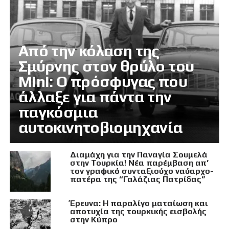
Από την κόλαση της
Σμύρνης στον θρύλο του
Mini: Ο πρόσφυγας που
άλλαξε για πάντα την
παγκόσμια
αυτοκινητοβιομηχανία
Διαμάχη για την Παναγία Σουμελά
στην Τουρκία! Νέα παρέμβαση απ’
τον γραφικό συνταξιούχο ναύαρχο-
πατέρα της “Γαλάζιας Πατρίδας”
Έρευνα: Η παραλίγο ματαίωση και
αποτυχία της τουρκικής εισβολής
στην Κύπρο