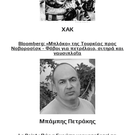
XAK
Bloomberg: «Μπλόκο» της Τουρκίας προς
Νοβοροσίσκ - Φόβοι για πετρέλαιο, σιτηρά και
ναυσιπλοΐα
Μπάμπης Πετράκης