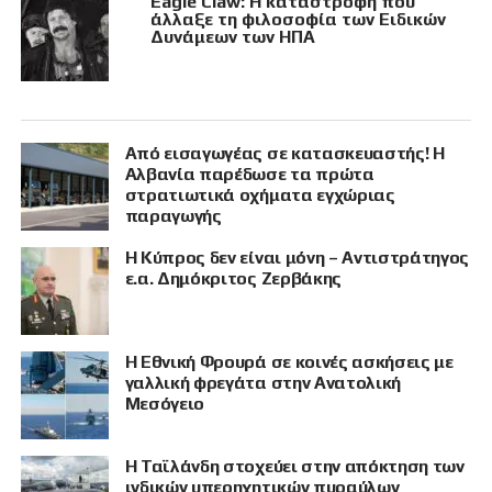
Eagle Claw: Η καταστροφή που
άλλαξε τη φιλοσοφία των Ειδικών
Δυνάμεων των ΗΠΑ
Από εισαγωγέας σε κατασκευαστής! Η
Αλβανία παρέδωσε τα πρώτα
στρατιωτικά οχήματα εγχώριας
παραγωγής
Η Κύπρος δεν είναι μόνη – Αντιστράτηγος
ε.α. Δημόκριτος Ζερβάκης
Η Εθνική Φρουρά σε κοινές ασκήσεις με
γαλλική φρεγάτα στην Ανατολική
Μεσόγειο
Η Ταϊλάνδη στοχεύει στην απόκτηση των
ινδικών υπερηχητικών πυραύλων