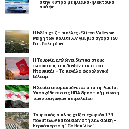
στην Κύπρο με ηλιακά-ηλεκτρικά
σκάφη
Η Ινδία χτίζει πολλές «Silicon Valleys»:
Μάχη των πολιτειών για μια αγορά 150
δισ. δολαρίων
Η Τουρκία απλώνει δίχτυα στους
πλούσιους του Λονδίνου και του
Ντουμπάι – Το μεγάλο φορολογικό
δέλεαρ
Η Συρία απομακρύνεται από τη Ρωσία:
Υποσχέθηκε στις ΗΠΑ δραστική μείωση
των εισαγωγών πετρελαίου
Τουρκικός όμιλος χτίζει «χωριό» 178
πολυτελών κατοικιών στη Χαλκιδική –
Κερκόπορτα η “Golden Visa”