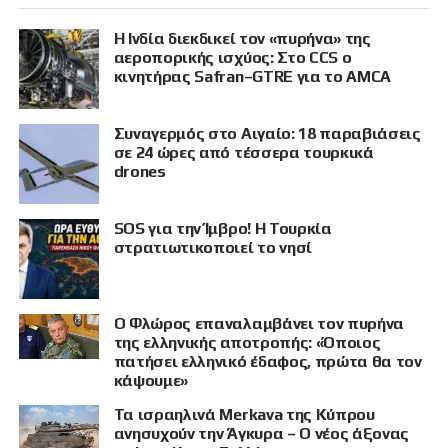
Η Ινδία διεκδικεί τον «πυρήνα» της
αεροπορικής ισχύος: Στο CCS ο
κινητήρας Safran–GTRE για το AMCA
Συναγερμός στο Αιγαίο: 18 παραβιάσεις
σε 24 ώρες από τέσσερα τουρκικά
drones
SOS για την Ίμβρο! Η Τουρκία
στρατιωτικοποιεί το νησί
Ο Φλώρος επαναλαμβάνει τον πυρήνα
της ελληνικής αποτροπής: «Όποιος
πατήσει ελληνικό έδαφος, πρώτα θα τον
κάψουμε»
Τα ισραηλινά Merkava της Κύπρου
ανησυχούν την Άγκυρα – Ο νέος άξονας