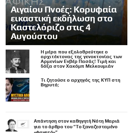
Αιγαίου Πνοές: Κορυφαία
εικαστική εκδήλωση στο
Καστελόριζο στις 4
Αυγούστου
Η μέρα που εξολοθρεύτηκε ο
αρχιτέκτονας της γενοκτονίας των
Αρμενίων Ενβέρ Πασάς! Τιμή και
δόξα στον Χακόμπ Μελκουμιάν
Τι ζητούσε ο αρχηγός της ΚΥΠ στη
Βηρυτό;
Απάντηση στον καθηγητή Νότη Μαριά
για το άρθρο του “Το ξαναζεσταμένο
«φαγητό»”