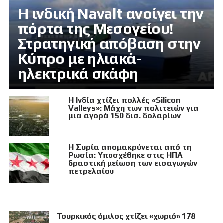
Η ινδική Navalt ανοίγει την
πόρτα της Μεσογείου!
Στρατηγική απόβαση στην
Κύπρο με ηλιακά-
ηλεκτρικά σκάφη
Η Ινδία χτίζει πολλές «Silicon
Valleys»: Μάχη των πολιτειών για
μια αγορά 150 δισ. δολαρίων
Η Συρία απομακρύνεται από τη
Ρωσία: Υποσχέθηκε στις ΗΠΑ
δραστική μείωση των εισαγωγών
πετρελαίου
Τουρκικός όμιλος χτίζει «χωριό» 178