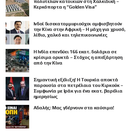
πολυτελών κατοικιών στη Χαλκιδική –
Κερκόπορτα η “Golden Visa”
Ινδοί δισεκατομμυριούχοι αμφισβητούν
την Κίνα στην Αφρική – Η μάχη για χρυσό,
λίθιο, χαλκό και τηλεπικοινωνίες
Η Ινδία επενδύει 166 εκατ. δολάρια σε
κρίσιμα ορυκτά – Στόχος η απεξάρτηση
από την Κίνα
Σημαντική εξέλιξη! Η Τουρκία αποκτά
παρουσία στα πετρέλαια του Κιρκούκ –
Συμφωνία με Ιράκ για ένα εκατ. βαρέλια
ημερησίως
Αδαλής: Μας γδέρνουν στα καύσιμα!