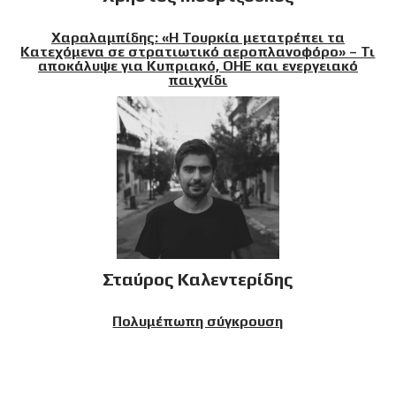
Χαραλαμπίδης: «Η Τουρκία μετατρέπει τα
Κατεχόμενα σε στρατιωτικό αεροπλανοφόρο» – Τι
αποκάλυψε για Κυπριακό, ΟΗΕ και ενεργειακό
παιχνίδι
Σταύρος Καλεντερίδης
Πολυμέπωπη σύγκρουση