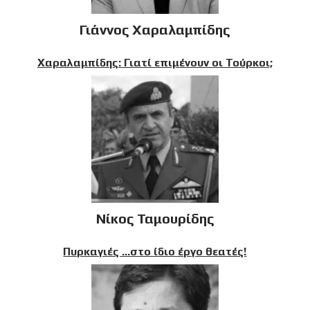
Γιάννος Χαραλαμπίδης
Χαραλαμπίδης: Γιατί επιμένουν οι Τούρκοι;
Νίκος Ταμουρίδης
Πυρκαγιές …στο ίδιο έργο θεατές!