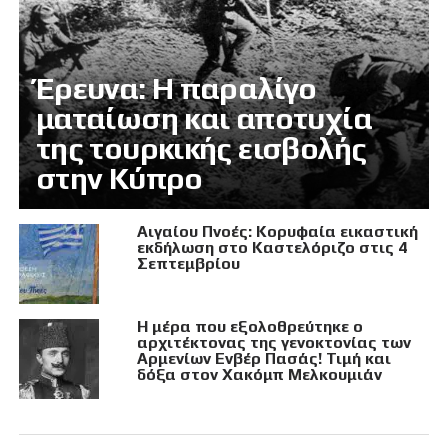
Έρευνα: Η παραλίγο
ματαίωση και αποτυχία
της τουρκικής εισβολής
στην Κύπρο
Αιγαίου Πνοές: Κορυφαία εικαστική
εκδήλωση στο Καστελόριζο στις 4
Σεπτεμβρίου
Η μέρα που εξολοθρεύτηκε ο
αρχιτέκτονας της γενοκτονίας των
Αρμενίων Ενβέρ Πασάς! Τιμή και
δόξα στον Χακόμπ Μελκουμιάν