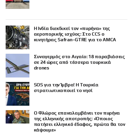
Η Ινδία διεκδικεί τον «πυρήνα» της
αεροπορικής ισχύος: Στο CCS ο
κινητήρας Safran–GTRE για το AMCA
Συναγερμός στο Αιγαίο: 18 παραβιάσεις
σε 24 ώρες από τέσσερα τουρκικά
drones
SOS για την Ίμβρο! Η Τουρκία
στρατιωτικοποιεί το νησί
Ο Φλώρος επαναλαμβάνει τον πυρήνα
της ελληνικής αποτροπής: «Όποιος
πατήσει ελληνικό έδαφος, πρώτα θα τον
κάψουμε»