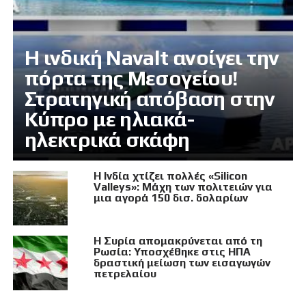
Η ινδική Navalt ανοίγει την
πόρτα της Μεσογείου!
Στρατηγική απόβαση στην
Κύπρο με ηλιακά-
ηλεκτρικά σκάφη
Η Ινδία χτίζει πολλές «Silicon
Valleys»: Μάχη των πολιτειών για
μια αγορά 150 δισ. δολαρίων
Η Συρία απομακρύνεται από τη
Ρωσία: Υποσχέθηκε στις ΗΠΑ
δραστική μείωση των εισαγωγών
πετρελαίου