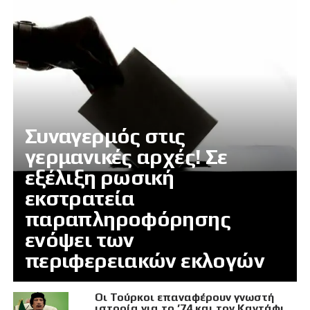
Συναγερμός στις
γερμανικές αρχές! Σε
εξέλιξη ρωσική
εκστρατεία
παραπληροφόρησης
ενόψει των
περιφερειακών εκλογών
Οι Τούρκοι επαναφέρουν γνωστή
ιστορία για το ’74 και τον Καντάφι