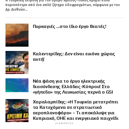
Η τουρκική επιμονή για τον δρόμο Άρσους–Πύλας κρύβει πολύ
περισσότερα από ένα απλό ζήτημα οδοφραγμάτων, σύμφωνα με τον
Δρ. Διεθνών...
Πυρκαγιές …στο ίδιο έργο θεατές!
Καλεντερίδης: Δεν είναι εικόνα χώρας
αυτή!
Νέα φάση για το έργο ηλεκτρικής
διασύνδεσης Ελλάδας-Κύπρου! Στο
«γήπεδο» της Λευκωσίας περνά ο GSI
Χαραλαμπίδης: «Η Τουρκία μετατρέπει
τα Κατεχόμενα σε στρατιωτικό
αεροπλανοφόρο» – Τι αποκάλυψε για
Κυπριακό, ΟΗΕ και ενεργειακό παιχνίδι
ΔΙΑΦΉΜΙΣΗ