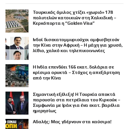
Τουρκικός όμιλος χτίζει «χωριό» 178
πολυτελών κατοικιών στη Χαλκιδική –
Κερκόπορτα η “Golden Visa”
Ινδοί δισεκατομμυριούχοι αμφισβητούν
την Κίνα στην Αφρική – Η μάχη για χρυσό,
λίθιο, χαλκό και τηλεπικοινωνίες
Η Ινδία επενδύει 166 εκατ. δολάρια σε
κρίσιμα ορυκτά – Στόχος η απεξάρτηση
από την Κίνα
Σημαντική εξέλιξη! Η Τουρκία αποκτά
παρουσία στα πετρέλαια του Κιρκούκ –
Συμφωνία με Ιράκ για ένα εκατ. βαρέλια
ημερησίως
Αδαλής: Μας γδέρνουν στα καύσιμα!