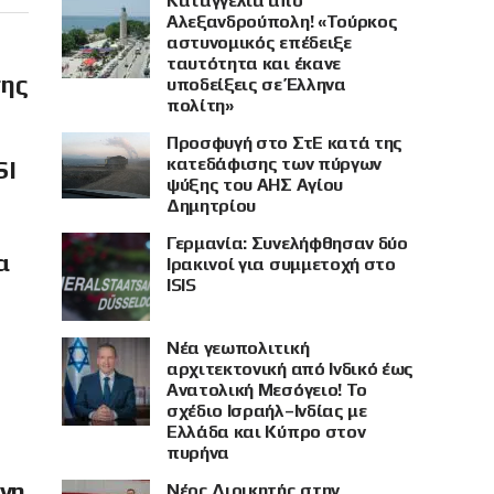
Καταγγελία από
Αλεξανδρούπολη! «Τούρκος
αστυνομικός επέδειξε
ταυτότητα και έκανε
σης
υποδείξεις σε Έλληνα
πολίτη»
Προσφυγή στο ΣτΕ κατά της
κατεδάφισης των πύργων
SI
ψύξης του ΑΗΣ Αγίου
Δημητρίου
Γερμανία: Συνελήφθησαν δύο
α
Ιρακινοί για συμμετοχή στο
ISIS
Νέα γεωπολιτική
αρχιτεκτονική από Ινδικό έως
Ανατολική Μεσόγειο! Το
σχέδιο Ισραήλ–Ινδίας με
Ελλάδα και Κύπρο στον
πυρήνα
όνη
Νέος Διοικητής στην