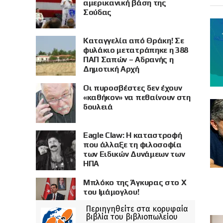
αμερικανική βάση της
Σούδας
Καταγγελία από Θράκη! Σε
φυλάκιο μετατράπηκε η 388
ΠΑΠ Σαπών – Αδρανής η
Δημοτική Αρχή
Οι πυροσβέστες δεν έχουν
«καθήκον» να πεθαίνουν στη
δουλειά
Eagle Claw: Η καταστροφή
που άλλαξε τη φιλοσοφία
των Ειδικών Δυνάμεων των
ΗΠΑ
Μπλόκο της Άγκυρας στο X
του Ιμάμογλου!
Περιηγηθείτε στα κορυφαία
βιβλία του βιβλιοπωλείου