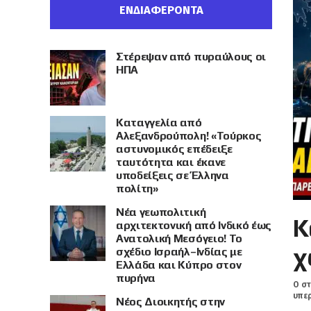
ΕΝΔΙΑΦΕΡΟΝΤΑ
Στέρεψαν από πυραύλους οι
ΗΠΑ
Καταγγελία από
Αλεξανδρούπολη! «Τούρκος
αστυνομικός επέδειξε
ταυτότητα και έκανε
υποδείξεις σε Έλληνα
πολίτη»
Νέα γεωπολιτική
Κ
αρχιτεκτονική από Ινδικό έως
Ανατολική Μεσόγειο! Το
χ
σχέδιο Ισραήλ–Ινδίας με
Ελλάδα και Κύπρο στον
πυρήνα
Ο στ
υπερ
Νέος Διοικητής στην