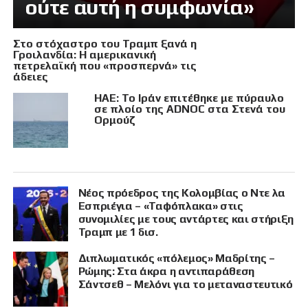
ούτε αυτή η συμφωνία»
Στο στόχαστρο του Τραμπ ξανά η
Γροιλανδία: Η αμερικανική
πετρελαϊκή που «προσπερνά» τις
άδειες
ΗΑΕ: Το Ιράν επιτέθηκε με πύραυλο
σε πλοίο της ADNOC στα Στενά του
Ορμούζ
Νέος πρόεδρος της Κολομβίας ο Ντε λα
Εσπριέγια – «Ταφόπλακα» στις
συνομιλίες με τους αντάρτες και στήριξη
Τραμπ με 1 δισ.
Διπλωματικός «πόλεμος» Μαδρίτης –
Ρώμης: Στα άκρα η αντιπαράθεση
Σάντσεθ – Μελόνι για το μεταναστευτικό