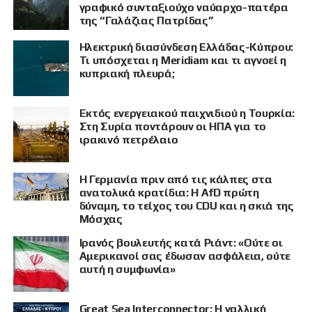
γραφικό συνταξιούχο ναύαρχο-πατέρα
της “Γαλάζιας Πατρίδας”
Ηλεκτρική διασύνδεση Ελλάδας-Κύπρου:
Τι υπόσχεται η Meridiam και τι αγνοεί η
κυπριακή πλευρά;
Εκτός ενεργειακού παιχνιδιού η Τουρκία:
Στη Συρία ποντάρουν οι ΗΠΑ για το
ιρακινό πετρέλαιο
Η Γερμανία πριν από τις κάλπες στα
ανατολικά κρατίδια: Η AfD πρώτη
δύναμη, το τείχος του CDU και η σκιά της
Μόσχας
Ιρανός βουλευτής κατά Ριάντ: «Ούτε οι
ΠΡΟΒΟΛΗ
Αμερικανοί σας έδωσαν ασφάλεια, ούτε
αυτή η συμφωνία»
Great Sea Interconnector: Η γαλλική