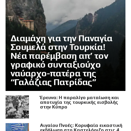
Διαμάχη για την Παναγία
Σουμελά στην Τουρκία!
Νέα παρέμβαση απ’ τον
γραφικό συνταξιούχο
ναύαρχο-πατέρα της
“Γαλάζιας Πατρίδας”
Έρευνα: Η παραλίγο ματαίωση και
αποτυχία της τουρκικής εισβολής
στην Κύπρο
Αιγαίου Πνοές: Κορυφαία εικαστική
εκδήλωση στο Καστελόριζο στις 4