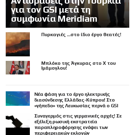
Αντιδράσεις στην Τουρκία
για τον GSI μετά τη
συμφωνία Meridiam
Πυρκαγιές …στο ίδιο έργο θεατές!
Μπλόκο της Άγκυρας στο X του
Ιμάμογλου!
Νέα φάση για το έργο ηλεκτρικής
διασύνδεσης Ελλάδας-Κύπρου! Στο
«γήπεδο» της Λευκωσίας περνά ο GSI
Συναγερμός στις γερμανικές αρχές! Σε
εξέλιξη ρωσική εκστρατεία
παραπληροφόρησης ενόψει των
περιφερειακών εκλογών