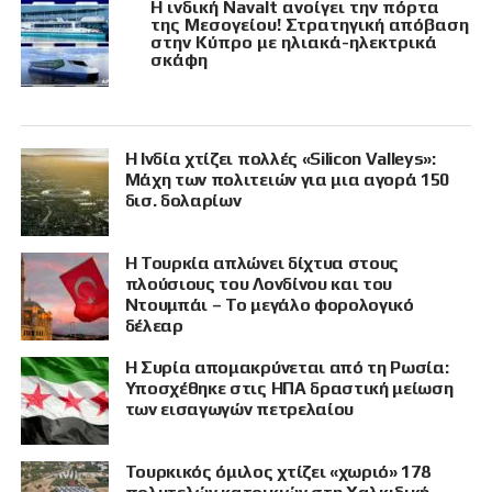
Η ινδική Navalt ανοίγει την πόρτα
της Μεσογείου! Στρατηγική απόβαση
στην Κύπρο με ηλιακά-ηλεκτρικά
σκάφη
Η Ινδία χτίζει πολλές «Silicon Valleys»:
Μάχη των πολιτειών για μια αγορά 150
δισ. δολαρίων
Η Τουρκία απλώνει δίχτυα στους
πλούσιους του Λονδίνου και του
Ντουμπάι – Το μεγάλο φορολογικό
δέλεαρ
Η Συρία απομακρύνεται από τη Ρωσία:
Υποσχέθηκε στις ΗΠΑ δραστική μείωση
των εισαγωγών πετρελαίου
Τουρκικός όμιλος χτίζει «χωριό» 178