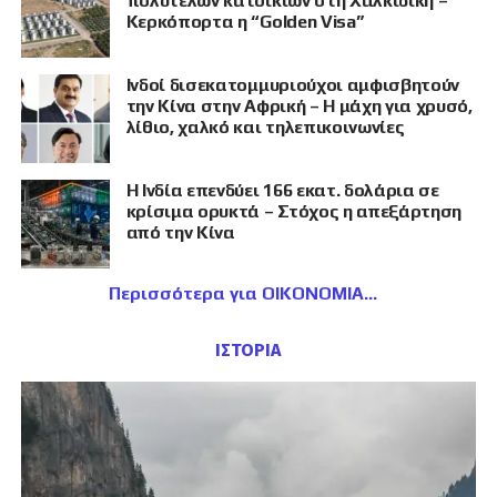
πολυτελών κατοικιών στη Χαλκιδική –
Κερκόπορτα η “Golden Visa”
Ινδοί δισεκατομμυριούχοι αμφισβητούν
την Κίνα στην Αφρική – Η μάχη για χρυσό,
λίθιο, χαλκό και τηλεπικοινωνίες
Η Ινδία επενδύει 166 εκατ. δολάρια σε
κρίσιμα ορυκτά – Στόχος η απεξάρτηση
από την Κίνα
Περισσότερα για ΟΙΚΟΝΟΜΙΑ
ΙΣΤΟΡΙΑ