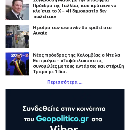
Πρόεδρο της Γαλλίας που πρότεινε να
κλε΄σιει το X – «Η δημοκρατία δεν
πωλείται»
Η μοίρα των ωκεανών θα κριθεί στο
Αιγαίο
Νέος πρόεδρος της Κολομβίας ο Ντε λα
Εσπριέγια – «Ταφόπλακα» στις
συνομιλίες με τους αντάρτες και στήριξη
Τραμπ με 1 δισ.
Περισσότερα