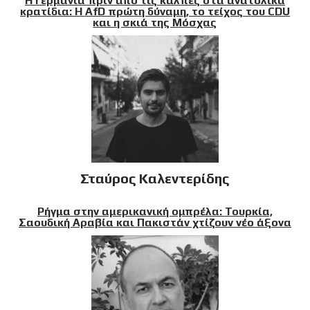
Η Γερμανία πριν από τις κάλπες στα ανατολικά
κρατίδια: Η AfD πρώτη δύναμη, το τείχος του CDU
και η σκιά της Μόσχας
Σταύρος Καλεντερίδης
Ρήγμα στην αμερικανική ομπρέλα: Τουρκία,
Σαουδική Αραβία και Πακιστάν χτίζουν νέο άξονα