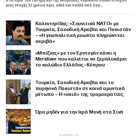
Η ιστορία του Σωτήρη και της Ανδρούλας περικλείει πολλά στοιχεία
μιας εποχής 52 χρόνια πριν, αλλά και πολλά από όσα...
Καλεντερίδης: «Σουνιτικό ΝΑΤΟ» με
Τουρκία, Σαουδική Αραβία και Πακιστάν
– «Η γεωπολιτική μυωπία πληρώνεται
ακριβά»
«Μπίζνες» με τον Ερντογάν κάνει η
Meridiam που καλείται να ξεμπλοκάρει
το καλώδιο Ελλάδας–Κύπρου
Τουρκία, Σαουδική Αραβία και το
πυρηνικό Πακιστάν σε κοινό αμυντικό
μέτωπο – Η «σκιά» της τρομοκρατίας
Ώρα μηδέν για την Ιερά Μονή στο Σινά
ΔΙΑΦΉΜΙΣΗ