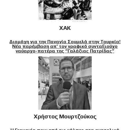
XAK
Διαμάχη για την Παναγία Σουμελά στην Τουρκία!
Νέα παρέμβαση απ’ τον γραφικό συνταξιούχο
ναύαρχο-πατέρα της “Γαλάζιας Πατρίδας”
Χρήστος Μουρτζούκος