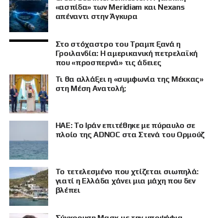
«ασπίδα» των Meridiam και Nexans
απέναντι στην Άγκυρα
Στο στόχαστρο του Τραμπ ξανά η
Γροιλανδία: Η αμερικανική πετρελαϊκή
που «προσπερνά» τις άδειες
Τι θα αλλάξει η «συμφωνία της Μέκκας»
στη Μέση Ανατολή;
ΗΑΕ: Το Ιράν επιτέθηκε με πύραυλο σε
πλοίο της ADNOC στα Στενά του Ορμούζ
Το τετελεσμένο που χτίζεται σιωπηλά:
γιατί η Ελλάδα χάνει μια μάχη που δεν
βλέπει
Σύγκρουση Μασκ με την υποψήφια