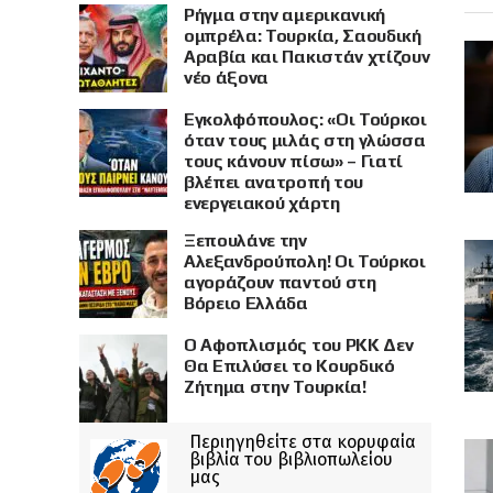
Ρήγμα στην αμερικανική
ομπρέλα: Τουρκία, Σαουδική
Αραβία και Πακιστάν χτίζουν
νέο άξονα
Εγκολφόπουλος: «Οι Τούρκοι
όταν τους μιλάς στη γλώσσα
τους κάνουν πίσω» – Γιατί
βλέπει ανατροπή του
ενεργειακού χάρτη
Ξεπουλάνε την
Αλεξανδρούπολη! Οι Τούρκοι
αγοράζουν παντού στη
Βόρειο Ελλάδα
Ο Αφοπλισμός του PKK Δεν
Θα Επιλύσει το Κουρδικό
Ζήτημα στην Τουρκία!
Περιηγηθείτε στα κορυφαία
βιβλία του βιβλιοπωλείου
μας