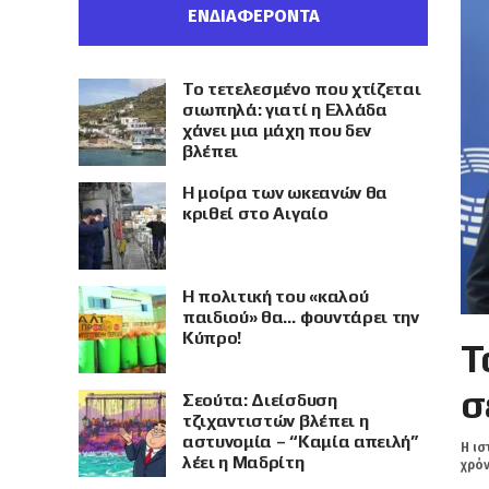
ΕΝΔΙΑΦΕΡΟΝΤΑ
Το τετελεσμένο που χτίζεται
σιωπηλά: γιατί η Ελλάδα
χάνει μια μάχη που δεν
βλέπει
Η μοίρα των ωκεανών θα
κριθεί στο Αιγαίο
Η πολιτική του «καλού
παιδιού» θα… φουντάρει την
Κύπρο!
Τ
σ
Σεούτα: Διείσδυση
τζιχαντιστών βλέπει η
αστυνομία – “Καμία απειλή”
Η ισ
λέει η Μαδρίτη
χρόν