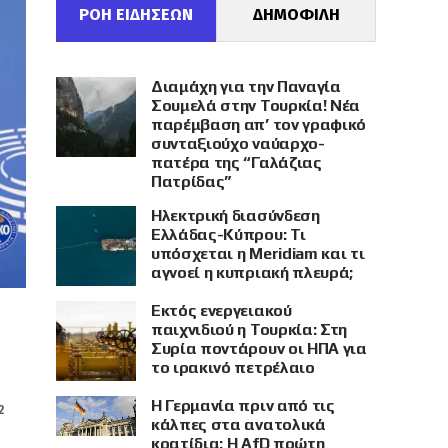
ΡΟΗ ΕΙΔΗΣΕΩΝ
ΔΗΜΟΦΙΛΗ
Διαμάχη για την Παναγία
Σουμελά στην Τουρκία! Νέα
παρέμβαση απ’ τον γραφικό
συνταξιούχο ναύαρχο-
πατέρα της “Γαλάζιας
Πατρίδας”
Ηλεκτρική διασύνδεση
Ελλάδας-Κύπρου: Τι
υπόσχεται η Meridiam και τι
αγνοεί η κυπριακή πλευρά;
Εκτός ενεργειακού
παιχνιδιού η Τουρκία: Στη
Συρία ποντάρουν οι ΗΠΑ για
το ιρακινό πετρέλαιο
Η Γερμανία πριν από τις
2
κάλπες στα ανατολικά
κρατίδια: Η AfD πρώτη