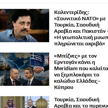
Καλεντερίδης:
«Σουνιτικό ΝΑΤΟ» με
Τουρκία, Σαουδική
Αραβία και Πακιστάν 
«Η γεωπολιτική μυω
πληρώνεται ακριβά»
«Μπίζνες» με τον
Ερντογάν κάνει η
Meridiam που καλείτα
να ξεμπλοκάρει το
καλώδιο Ελλάδας–
Κύπρου
Τουρκία, Σαουδική
Αραβία και το πυρηνι