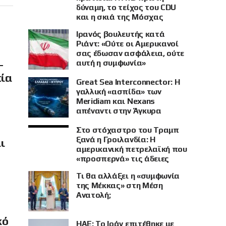
δύναμη, το τείχος του CDU
και η σκιά της Μόσχας
Ιρανός βουλευτής κατά
Ριάντ: «Ούτε οι Αμερικανοί
σας έδωσαν ασφάλεια, ούτε
–
αυτή η συμφωνία»
πία
Great Sea Interconnector: Η
γαλλική «ασπίδα» των
Meridiam και Nexans
απέναντι στην Άγκυρα
Στο στόχαστρο του Τραμπ
ξανά η Γροιλανδία: Η
ι
αμερικανική πετρελαϊκή που
«προσπερνά» τις άδειες
Τι θα αλλάξει η «συμφωνία
της Μέκκας» στη Μέση
Ανατολή;
κό
ΗΑΕ: Το Ιράν επιτέθηκε με