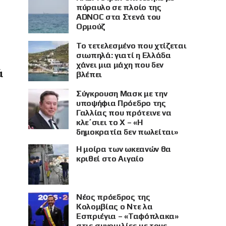
πύραυλο σε πλοίο της
ADNOC στα Στενά του
Ορμούζ
Το τετελεσμένο που χτίζεται
σιωπηλά: γιατί η Ελλάδα
χάνει μια μάχη που δεν
ά
βλέπει
Σύγκρουση Μασκ με την
υποψήφια Πρόεδρο της
Γαλλίας που πρότεινε να
κλε΄σιει το X – «Η
δημοκρατία δεν πωλείται»
Η μοίρα των ωκεανών θα
κριθεί στο Αιγαίο
Νέος πρόεδρος της
Κολομβίας ο Ντε λα
Εσπριέγια – «Ταφόπλακα»
στις συνομιλίες με τους