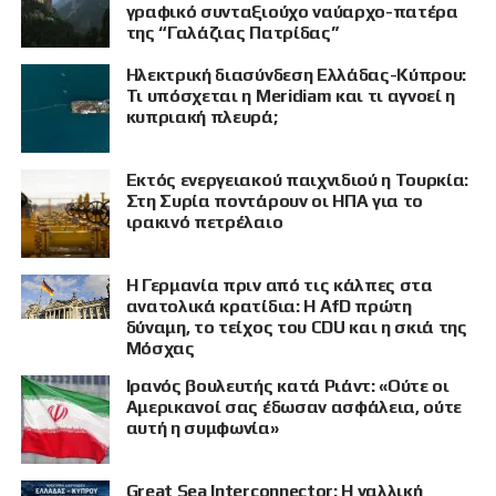
γραφικό συνταξιούχο ναύαρχο-πατέρα
της “Γαλάζιας Πατρίδας”
Ηλεκτρική διασύνδεση Ελλάδας-Κύπρου:
Τι υπόσχεται η Meridiam και τι αγνοεί η
κυπριακή πλευρά;
Εκτός ενεργειακού παιχνιδιού η Τουρκία:
Στη Συρία ποντάρουν οι ΗΠΑ για το
ιρακινό πετρέλαιο
Η Γερμανία πριν από τις κάλπες στα
ανατολικά κρατίδια: Η AfD πρώτη
δύναμη, το τείχος του CDU και η σκιά της
Μόσχας
Ιρανός βουλευτής κατά Ριάντ: «Ούτε οι
ΠΡΟΒΟΛΗ
Αμερικανοί σας έδωσαν ασφάλεια, ούτε
αυτή η συμφωνία»
Great Sea Interconnector: Η γαλλική