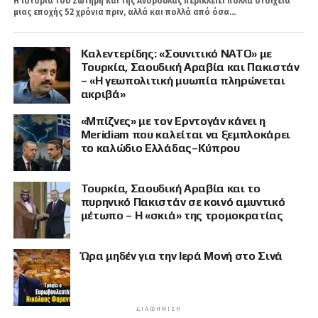
Η ιστορία του Σωτήρη και της Ανδρούλας περικλείει πολλά στοιχεία
μιας εποχής 52 χρόνια πριν, αλλά και πολλά από όσα...
Καλεντερίδης: «Σουνιτικό ΝΑΤΟ» με
Τουρκία, Σαουδική Αραβία και Πακιστάν
– «Η γεωπολιτική μυωπία πληρώνεται
ακριβά»
«Μπίζνες» με τον Ερντογάν κάνει η
Meridiam που καλείται να ξεμπλοκάρει
το καλώδιο Ελλάδας–Κύπρου
Τουρκία, Σαουδική Αραβία και το
πυρηνικό Πακιστάν σε κοινό αμυντικό
μέτωπο – Η «σκιά» της τρομοκρατίας
Ώρα μηδέν για την Ιερά Μονή στο Σινά
ΔΙΑΦΉΜΙΣΗ