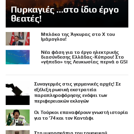
Πυρκαγιές …στο ίδιο έργο
θεατές!
Μπλόκο της Άγκυρας στο X του
Ιμάμογλου!
Νέα φάση για το έργο ηλεκτρικής
διασύνδεσης Ελλάδας-Κύπρου! Στο
«γήπεδο» της Λευκωσίας περνά ο GSI
Συναγερμός στις γερμανικές αρχές! Σε
εξέλιξη ρωσική εκστρατεία
παραπληροφόρησης ενόψει των
περιφερειακών εκλογών
Οι Τούρκοι επαναφέρουν γνωστή ιστορία
για το ’74 και τον Καντάφι
Στο μικροσκόπιο του τουρκικού