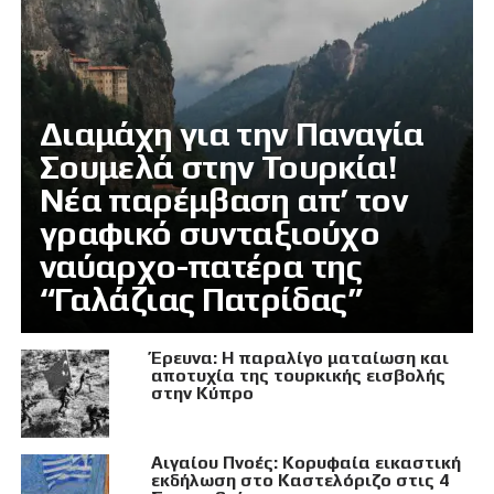
Διαμάχη για την Παναγία
Σουμελά στην Τουρκία!
Νέα παρέμβαση απ’ τον
γραφικό συνταξιούχο
ναύαρχο-πατέρα της
“Γαλάζιας Πατρίδας”
Έρευνα: Η παραλίγο ματαίωση και
αποτυχία της τουρκικής εισβολής
στην Κύπρο
Αιγαίου Πνοές: Κορυφαία εικαστική
εκδήλωση στο Καστελόριζο στις 4