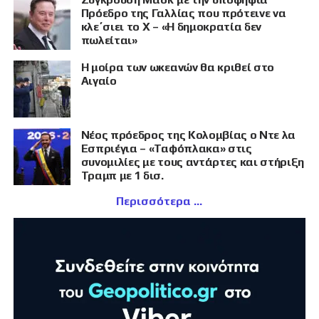
Πρόεδρο της Γαλλίας που πρότεινε να
κλε΄σιει το X – «Η δημοκρατία δεν
πωλείται»
Η μοίρα των ωκεανών θα κριθεί στο
Αιγαίο
Νέος πρόεδρος της Κολομβίας ο Ντε λα
Εσπριέγια – «Ταφόπλακα» στις
συνομιλίες με τους αντάρτες και στήριξη
Τραμπ με 1 δισ.
Περισσότερα