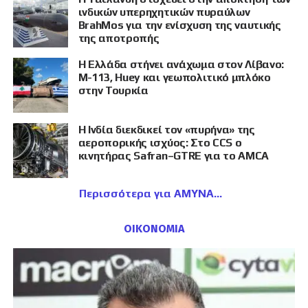
ινδικών υπερηχητικών πυραύλων
BrahMos για την ενίσχυση της ναυτικής
της αποτροπής
Η Ελλάδα στήνει ανάχωμα στον Λίβανο:
M-113, Huey και γεωπολιτικό μπλόκο
στην Τουρκία
Η Ινδία διεκδικεί τον «πυρήνα» της
αεροπορικής ισχύος: Στο CCS ο
κινητήρας Safran–GTRE για το AMCA
Περισσότερα για ΑΜΥΝΑ
ΟΙΚΟΝΟΜΙΑ