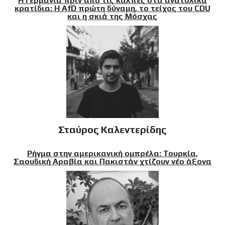
Η Γερμανία πριν από τις κάλπες στα ανατολικά
κρατίδια: Η AfD πρώτη δύναμη, το τείχος του CDU
και η σκιά της Μόσχας
Σταύρος Καλεντερίδης
Ρήγμα στην αμερικανική ομπρέλα: Τουρκία,
Σαουδική Αραβία και Πακιστάν χτίζουν νέο άξονα