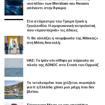
«ασπίδα» των Meridiam και Nexans
απέναντι στην Άγκυρα
Στο στόχαστρο του Τραμπ ξανά η
Γροιλανδία: Η αμερικανική πετρελαϊκή
που «προσπερνά» τις άδειες
Τι θα αλλάξει η «συμφωνία της Μέκκας»
στη Μέση Ανατολή;
ΗΑΕ: Το Ιράν επιτέθηκε με πύραυλο σε
πλοίο της ADNOC στα Στενά του Ορμούζ
Το τετελεσμένο που χτίζεται σιωπηλά:
γιατί η Ελλάδα χάνει μια μάχη που δεν
βλέπει
Σύγκρουση Μασκ με την υποψήφια