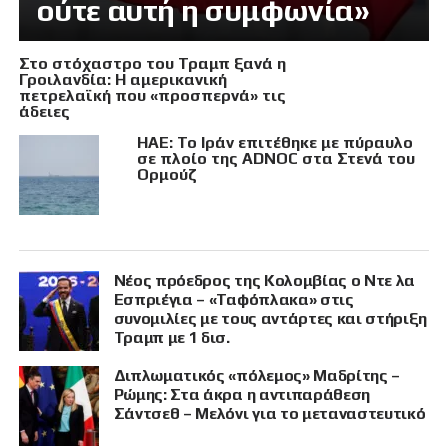
ούτε αυτή η συμφωνία»
Στο στόχαστρο του Τραμπ ξανά η
Γροιλανδία: Η αμερικανική
πετρελαϊκή που «προσπερνά» τις
άδειες
ΗΑΕ: Το Ιράν επιτέθηκε με πύραυλο
σε πλοίο της ADNOC στα Στενά του
Ορμούζ
Νέος πρόεδρος της Κολομβίας ο Ντε λα
Εσπριέγια – «Ταφόπλακα» στις
συνομιλίες με τους αντάρτες και στήριξη
Τραμπ με 1 δισ.
Διπλωματικός «πόλεμος» Μαδρίτης –
Ρώμης: Στα άκρα η αντιπαράθεση
Σάντσεθ – Μελόνι για το μεταναστευτικό