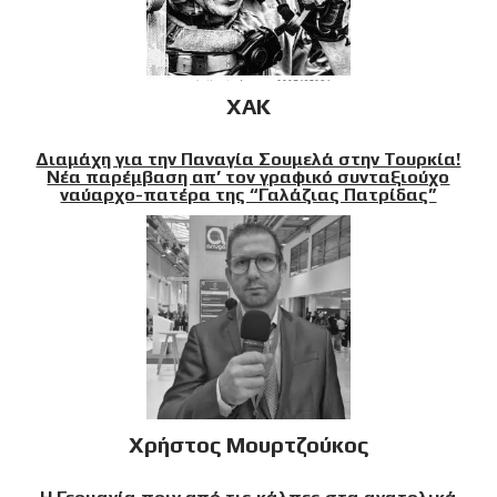
XAK
Διαμάχη για την Παναγία Σουμελά στην Τουρκία!
Νέα παρέμβαση απ’ τον γραφικό συνταξιούχο
ναύαρχο-πατέρα της “Γαλάζιας Πατρίδας”
Χρήστος Μουρτζούκος