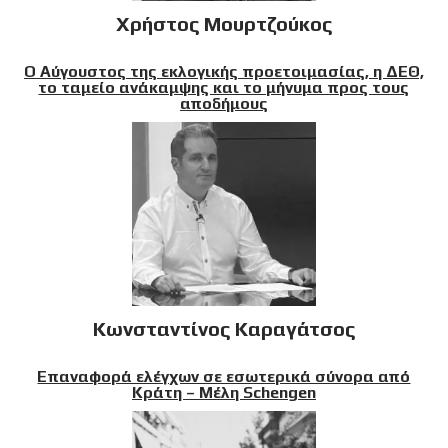
Χρήστος Μουρτζούκος
Ο Αύγουστος της εκλογικής προετοιμασίας, η ΔΕΘ,
το ταμείο ανάκαμψης και το μήνυμα προς τους
αποδήμους
Κωνσταντίνος Καραγάτσος
Επαναφορά ελέγχων σε εσωτερικά σύνορα από
Κράτη – Μέλη Schengen