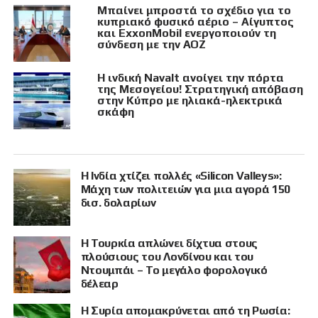
Μπαίνει μπροστά το σχέδιο για το
κυπριακό φυσικό αέριο – Αίγυπτος
και ExxonMobil ενεργοποιούν τη
σύνδεση με την ΑΟΖ
Η ινδική Navalt ανοίγει την πόρτα
της Μεσογείου! Στρατηγική απόβαση
στην Κύπρο με ηλιακά-ηλεκτρικά
σκάφη
Η Ινδία χτίζει πολλές «Silicon Valleys»:
Μάχη των πολιτειών για μια αγορά 150
δισ. δολαρίων
Η Τουρκία απλώνει δίχτυα στους
πλούσιους του Λονδίνου και του
Ντουμπάι – Το μεγάλο φορολογικό
δέλεαρ
Η Συρία απομακρύνεται από τη Ρωσία: