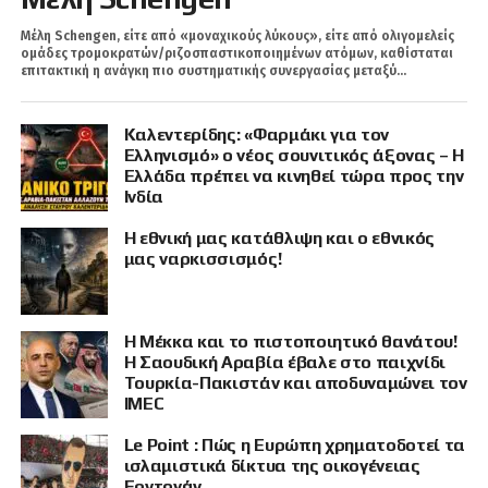
Μέλη Schengen, είτε από «μοναχικούς λύκους», είτε από ολιγομελείς
ομάδες τρομοκρατών/ριζοσπαστικοποιημένων ατόμων, καθίσταται
επιτακτική η ανάγκη πιο συστηματικής συνεργασίας μεταξύ...
Καλεντερίδης: «Φαρμάκι για τον
Ελληνισμό» ο νέος σουνιτικός άξονας – Η
Ελλάδα πρέπει να κινηθεί τώρα προς την
Ινδία
Η εθνική μας κατάθλιψη και ο εθνικός
μας ναρκισσισμός!
Η Μέκκα και το πιστοποιητικό θανάτου!
Η Σαουδική Αραβία έβαλε στο παιχνίδι
Τουρκία-Πακιστάν και αποδυναμώνει τον
IMEC
Le Point : Πώς η Ευρώπη χρηματοδοτεί τα
ισλαμιστικά δίκτυα της οικογένειας
Ερντογάν