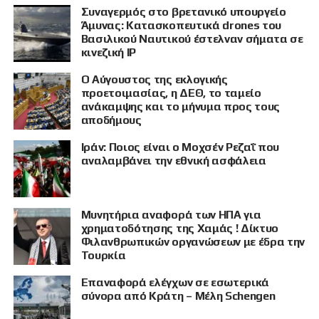
Συναγερμός στο βρετανικό υπουργείο
Άμυνας: Κατασκοπευτικά drones του
Βασιλικού Ναυτικού έστελναν σήματα σε
κινεζική IP
Ο Αύγουστος της εκλογικής
προετοιμασίας, η ΔΕΘ, το ταμείο
ανάκαμψης και το μήνυμα προς τους
αποδήμους
Ιράν: Ποιος είναι ο Μοχσέν Ρεζαΐ που
αναλαμβάνει την εθνική ασφάλεια
Μυνητήρια αναφορά των ΗΠΑ για
χρηματοδότησης της Χαμάς ! Δίκτυο
Φιλανθρωπικών οργανώσεων με έδρα την
Τουρκία
Επαναφορά ελέγχων σε εσωτερικά
ΠΡΟΒΟΛΗ
σύνορα από Κράτη – Μέλη Schengen