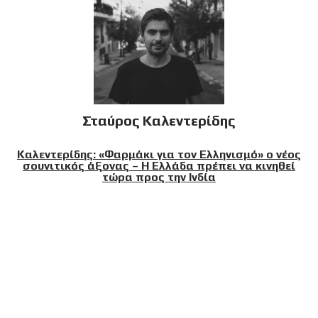
Σταύρος Καλεντερίδης
Καλεντερίδης: «Φαρμάκι για τον Ελληνισμό» ο νέος
σουνιτικός άξονας – Η Ελλάδα πρέπει να κινηθεί
τώρα προς την Ινδία