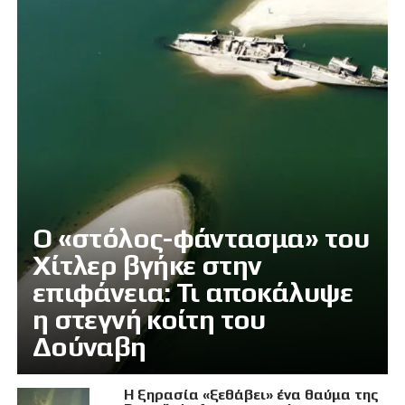
Ο «στόλος-φάντασμα» του
Χίτλερ βγήκε στην
επιφάνεια: Τι αποκάλυψε
η στεγνή κοίτη του
Δούναβη
Η ξηρασία «ξεθάβει» ένα θαύμα της