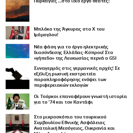
Πυρκαγιές …στο ίδιο έργο θεατές!
Μπλόκο της Άγκυρας στο X του
Ιμάμογλου!
Νέα φάση για το έργο ηλεκτρικής
διασύνδεσης Ελλάδας-Κύπρου! Στο
«γήπεδο» της Λευκωσίας περνά ο GSI
Συναγερμός στις γερμανικές αρχές! Σε
εξέλιξη ρωσική εκστρατεία
παραπληροφόρησης ενόψει των
περιφερειακών εκλογών
Οι Τούρκοι επαναφέρουν γνωστή ιστορία
για το ’74 και τον Καντάφι
Στο μικροσκόπιο του τουρκικού
Συμβουλίου Εθνικής Ασφάλειας
Ανατολική Μεσόγειος, Ουκρανία και