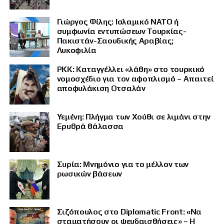
Γιώργος Φίλης: Ισλαμικό ΝΑΤΟ ή
συμφωνία εντυπώσεων Τουρκίας-
Πακιστάν-Σαουδικής Αραβίας;
Λυκοφιλία
PKK: Καταγγέλλει «λάθη» στο τουρκικό
νομοσχέδιο για τον αφοπλισμό – Απαιτεί
αποφυλάκιση Οτσαλάν
Υεμένη: Πλήγμα των Χούθι σε λιμάνι στην
Ερυθρά θάλασσα
Συρία: Μνημόνιο για το μέλλον των
ρωσικών βάσεων
Σιζόπουλος στο Diplomatic Front: «Να
σταματήσουν οι ψευδαισθήσεις» – Η