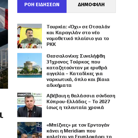
ΡΟΗ ΕΙΔΗΣΕΩΝ
ΔΗΜΟΦΙΛΗ
Τουρκία: «Όχι» σε Οτσαλάν
και Καραγιλάν στο νέο
νομοθετικό πλαίσιο για το
PKK
Θεσσαλονίκη: Συνελήφθη
31χρονος Τούρκος που
καταζητούνταν με ερυθρά
αγγελία – Καταδίκες για
ναρκωτικά, όπλο και βίαια
αδικήματα
Αβέβαιη η θαλάσσια σύνδεση
Κύπρου-Ελλάδας – Το 2027
ίσως η τελευταία χρονιά
ι
«Μπίζνες» με τον Ερντογάν
κάνει η Meridiam που
καλείται να ξεμπλοκάρει το