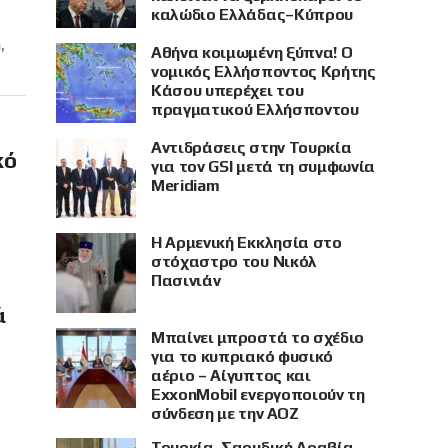
καλώδιο Ελλάδας–Κύπρου
,
Αθήνα κοιμωμένη ξύπνα! Ο
νομικός Ελλήσποντος Κρήτης
Κάσου υπερέχει του
πραγματικού Ελλήσποντου
Αντιδράσεις στην Τουρκία
κό
για τον GSI μετά τη συμφωνία
Meridiam
Η Αρμενική Εκκλησία στο
στόχαστρο του Νικόλ
Πασινιάν
ά
Μπαίνει μπροστά το σχέδιο
για το κυπριακό φυσικό
αέριο – Αίγυπτος και
ExxonMobil ενεργοποιούν τη
σύνδεση με την ΑΟΖ
Τουρκία, Σαουδική Αραβία