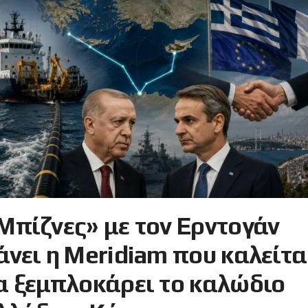
Μπίζνες» με τον Ερντογάν
άνει η Meridiam που καλείτα
α ξεμπλοκάρει το καλώδιο