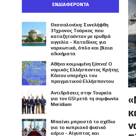
ΕΝΔΙΑΦΕΡΟΝΤΑ
Θεσσαλονίκη: Συνελήφθη
31χρονος Τούρκος που
καταζητούνταν με ερυθρά
αγγελία – Καταδίκες για
ναρκωτικά, όπλο και βίαια
αδικήματα
Αθήνα κοιμωμένη ξύπνα! Ο
νομικός Ελλήσποντος Κρήτης
Κάσου υπερέχει του
πραγματικού Ελλήσποντου
Αντιδράσεις στην Τουρκία
«
για τον GSI μετά τη συμφωνία
Meridiam
κ
Μπαίνει μπροστά το σχέδιο
ν
για το κυπριακό φυσικό
αέριο – Αίγυπτος και