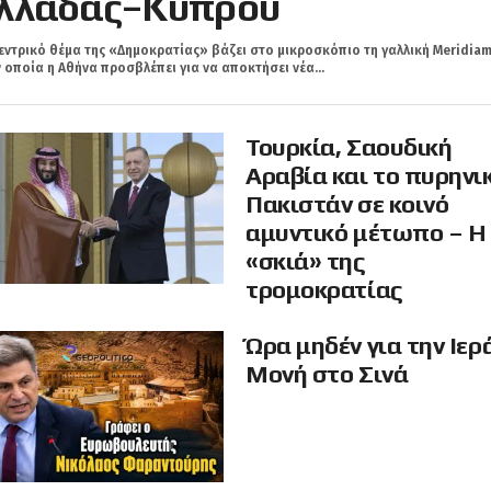
λλάδας–Κύπρου
εντρικό θέμα της «Δημοκρατίας» βάζει στο μικροσκόπιο τη γαλλική Meridiam
 οποία η Αθήνα προσβλέπει για να αποκτήσει νέα...
Τουρκία, Σαουδική
Αραβία και το πυρηνι
Πακιστάν σε κοινό
αμυντικό μέτωπο – Η
«σκιά» της
τρομοκρατίας
Ώρα μηδέν για την Ιερ
Μονή στο Σινά