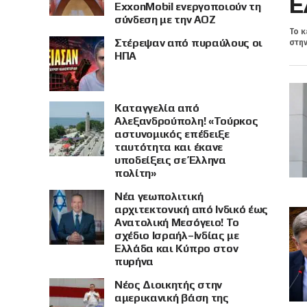
Ε
ExxonMobil ενεργοποιούν τη
σύνδεση με την ΑΟΖ
Το κ
Στέρεψαν από πυραύλους οι
στην
ΗΠΑ
Καταγγελία από
Αλεξανδρούπολη! «Τούρκος
αστυνομικός επέδειξε
ταυτότητα και έκανε
υποδείξεις σε Έλληνα
πολίτη»
Νέα γεωπολιτική
αρχιτεκτονική από Ινδικό έως
Ανατολική Μεσόγειο! Το
σχέδιο Ισραήλ–Ινδίας με
Ελλάδα και Κύπρο στον
πυρήνα
Νέος Διοικητής στην
αμερικανική βάση της