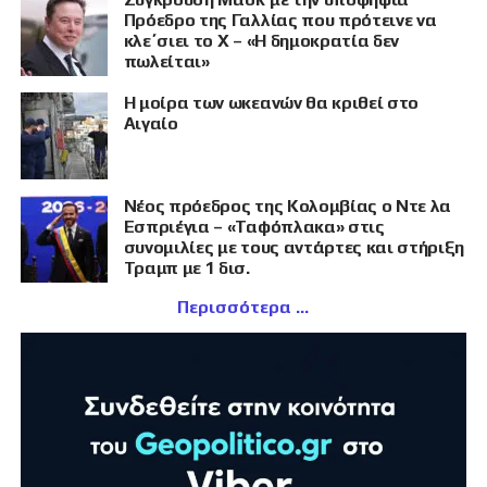
Πρόεδρο της Γαλλίας που πρότεινε να
κλε΄σιει το X – «Η δημοκρατία δεν
πωλείται»
Η μοίρα των ωκεανών θα κριθεί στο
Αιγαίο
Νέος πρόεδρος της Κολομβίας ο Ντε λα
Εσπριέγια – «Ταφόπλακα» στις
συνομιλίες με τους αντάρτες και στήριξη
Τραμπ με 1 δισ.
Περισσότερα