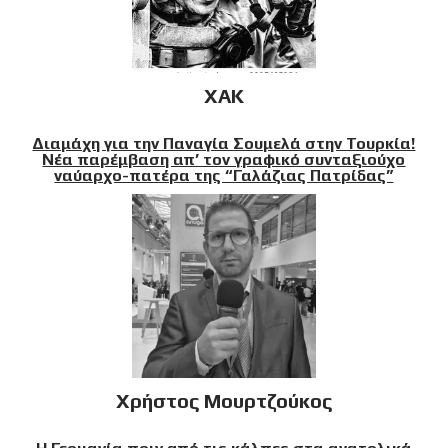
XAK
Διαμάχη για την Παναγία Σουμελά στην Τουρκία!
Νέα παρέμβαση απ’ τον γραφικό συνταξιούχο
ναύαρχο-πατέρα της “Γαλάζιας Πατρίδας”
Χρήστος Μουρτζούκος