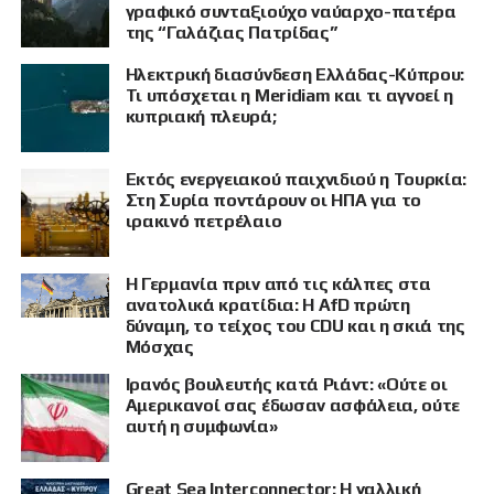
γραφικό συνταξιούχο ναύαρχο-πατέρα
της “Γαλάζιας Πατρίδας”
Ηλεκτρική διασύνδεση Ελλάδας-Κύπρου:
Τι υπόσχεται η Meridiam και τι αγνοεί η
κυπριακή πλευρά;
Εκτός ενεργειακού παιχνιδιού η Τουρκία:
Στη Συρία ποντάρουν οι ΗΠΑ για το
ιρακινό πετρέλαιο
Η Γερμανία πριν από τις κάλπες στα
ανατολικά κρατίδια: Η AfD πρώτη
δύναμη, το τείχος του CDU και η σκιά της
Μόσχας
Ιρανός βουλευτής κατά Ριάντ: «Ούτε οι
ΠΡΟΒΟΛΗ
Αμερικανοί σας έδωσαν ασφάλεια, ούτε
αυτή η συμφωνία»
Great Sea Interconnector: Η γαλλική