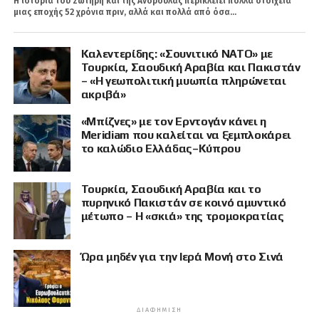
Η ιστορία του Σωτήρη και της Ανδρούλας περικλείει πολλά στοιχεία
μιας εποχής 52 χρόνια πριν, αλλά και πολλά από όσα...
Καλεντερίδης: «Σουνιτικό ΝΑΤΟ» με
Τουρκία, Σαουδική Αραβία και Πακιστάν
– «Η γεωπολιτική μυωπία πληρώνεται
ακριβά»
«Μπίζνες» με τον Ερντογάν κάνει η
Meridiam που καλείται να ξεμπλοκάρει
το καλώδιο Ελλάδας–Κύπρου
Τουρκία, Σαουδική Αραβία και το
πυρηνικό Πακιστάν σε κοινό αμυντικό
μέτωπο – Η «σκιά» της τρομοκρατίας
Ώρα μηδέν για την Ιερά Μονή στο Σινά
ΔΙΑΦΉΜΙΣΗ