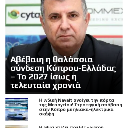
Αβέβαιη η θαλάσσια
σύνδεση Κύπρου-Ελλάδας
– Το 2027 ίσως η
τελευταία χρονιά
Η ινδική Navalt ανοίγει την πόρτα
της Μεσογείου! Στρατηγική απόβαση
στην Κύπρο με ηλιακά-ηλεκτρικά
σκάφη
Η Ινδία χτίζει πολλές «Silicon