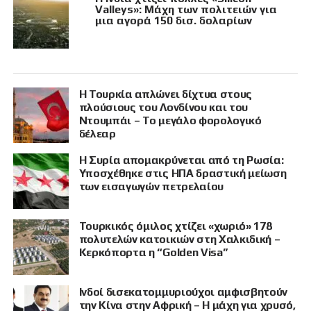
Valleys»: Μάχη των πολιτειών για
μια αγορά 150 δισ. δολαρίων
Η Τουρκία απλώνει δίχτυα στους
πλούσιους του Λονδίνου και του
Ντουμπάι – Το μεγάλο φορολογικό
δέλεαρ
Η Συρία απομακρύνεται από τη Ρωσία:
Υποσχέθηκε στις ΗΠΑ δραστική μείωση
των εισαγωγών πετρελαίου
Τουρκικός όμιλος χτίζει «χωριό» 178
πολυτελών κατοικιών στη Χαλκιδική –
Κερκόπορτα η “Golden Visa”
Ινδοί δισεκατομμυριούχοι αμφισβητούν
την Κίνα στην Αφρική – Η μάχη για χρυσό,