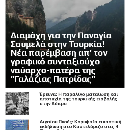
Διαμάχη για την Παναγία
Σουμελά στην Τουρκία!
Νέα παρέμβαση απ’ τον
γραφικό συνταξιούχο
ναύαρχο-πατέρα της
“Γαλάζιας Πατρίδας”
Έρευνα: Η παραλίγο ματαίωση και
αποτυχία της τουρκικής εισβολής
στην Κύπρο
Αιγαίου Πνοές: Κορυφαία εικαστική
εκδήλωση στο Καστελόριζο στις 4