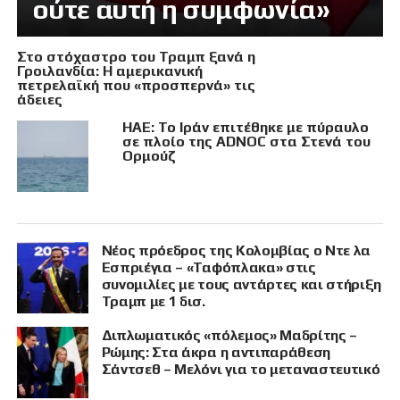
ούτε αυτή η συμφωνία»
Στο στόχαστρο του Τραμπ ξανά η
Γροιλανδία: Η αμερικανική
πετρελαϊκή που «προσπερνά» τις
άδειες
ΗΑΕ: Το Ιράν επιτέθηκε με πύραυλο
σε πλοίο της ADNOC στα Στενά του
Ορμούζ
Νέος πρόεδρος της Κολομβίας ο Ντε λα
Εσπριέγια – «Ταφόπλακα» στις
συνομιλίες με τους αντάρτες και στήριξη
Τραμπ με 1 δισ.
Διπλωματικός «πόλεμος» Μαδρίτης –
Ρώμης: Στα άκρα η αντιπαράθεση
Σάντσεθ – Μελόνι για το μεταναστευτικό