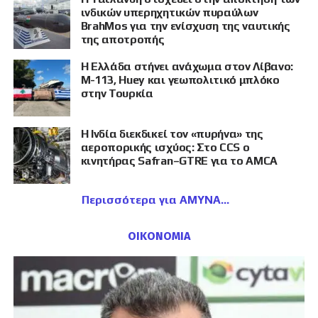
ινδικών υπερηχητικών πυραύλων
BrahMos για την ενίσχυση της ναυτικής
της αποτροπής
Η Ελλάδα στήνει ανάχωμα στον Λίβανο:
M-113, Huey και γεωπολιτικό μπλόκο
στην Τουρκία
Η Ινδία διεκδικεί τον «πυρήνα» της
αεροπορικής ισχύος: Στο CCS ο
κινητήρας Safran–GTRE για το AMCA
Περισσότερα για ΑΜΥΝΑ
ΟΙΚΟΝΟΜΙΑ