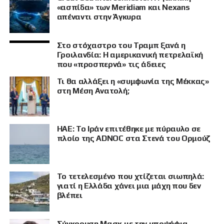
«ασπίδα» των Meridiam και Nexans
απέναντι στην Άγκυρα
Στο στόχαστρο του Τραμπ ξανά η
Γροιλανδία: Η αμερικανική πετρελαϊκή
που «προσπερνά» τις άδειες
Τι θα αλλάξει η «συμφωνία της Μέκκας»
στη Μέση Ανατολή;
ΗΑΕ: Το Ιράν επιτέθηκε με πύραυλο σε
πλοίο της ADNOC στα Στενά του Ορμούζ
Το τετελεσμένο που χτίζεται σιωπηλά:
γιατί η Ελλάδα χάνει μια μάχη που δεν
βλέπει
Σύγκρουση Μασκ με την υποψήφια