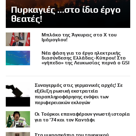
Πυρκαγιές …στο ίδιο έργο
θεατές!
Μπλόκο της Άγκυρας στο X του
Ιμάμογλου!
Νέα φάση για το έργο ηλεκτρικής
διασύνδεσης Ελλάδας-Κύπρου! Στο
«γήπεδο» της Λευκωσίας περνά ο GSI
Συναγερμός στις γερμανικές αρχές! Σε
εξέλιξη ρωσική εκστρατεία
παραπληροφόρησης ενόψει των
περιφερειακών εκλογών
Οι Τούρκοι επαναφέρουν γνωστή ιστορία
για το ’74 και τον Καντάφι
Στο μικροσκόπιο του τουρκικού