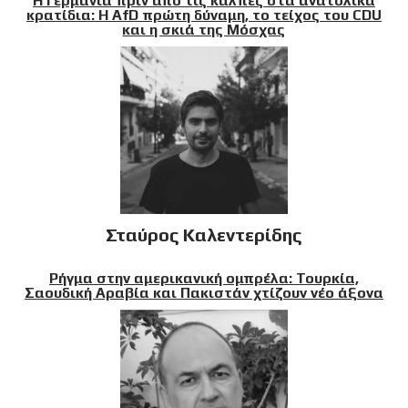
Η Γερμανία πριν από τις κάλπες στα ανατολικά
κρατίδια: Η AfD πρώτη δύναμη, το τείχος του CDU
και η σκιά της Μόσχας
Σταύρος Καλεντερίδης
Ρήγμα στην αμερικανική ομπρέλα: Τουρκία,
Σαουδική Αραβία και Πακιστάν χτίζουν νέο άξονα