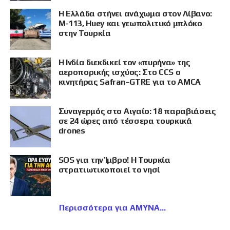
Η Ελλάδα στήνει ανάχωμα στον Λίβανο:
M-113, Huey και γεωπολιτικό μπλόκο
στην Τουρκία
Η Ινδία διεκδικεί τον «πυρήνα» της
αεροπορικής ισχύος: Στο CCS ο
κινητήρας Safran–GTRE για το AMCA
Συναγερμός στο Αιγαίο: 18 παραβιάσεις
σε 24 ώρες από τέσσερα τουρκικά
drones
SOS για την Ίμβρο! Η Τουρκία
στρατιωτικοποιεί το νησί
Περισσότερα για ΑΜΥΝΑ