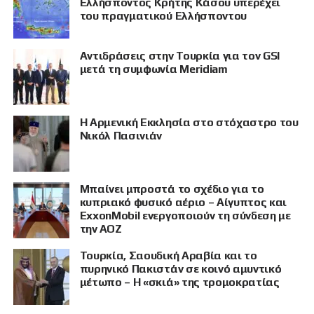
Ελλήσποντος Κρήτης Κάσου υπερέχει
του πραγματικού Ελλήσποντου
Αντιδράσεις στην Τουρκία για τον GSI
μετά τη συμφωνία Meridiam
Η Αρμενική Εκκλησία στο στόχαστρο του
Νικόλ Πασινιάν
Μπαίνει μπροστά το σχέδιο για το
κυπριακό φυσικό αέριο – Αίγυπτος και
ExxonMobil ενεργοποιούν τη σύνδεση με
την ΑΟΖ
Τουρκία, Σαουδική Αραβία και το
πυρηνικό Πακιστάν σε κοινό αμυντικό
μέτωπο – Η «σκιά» της τρομοκρατίας