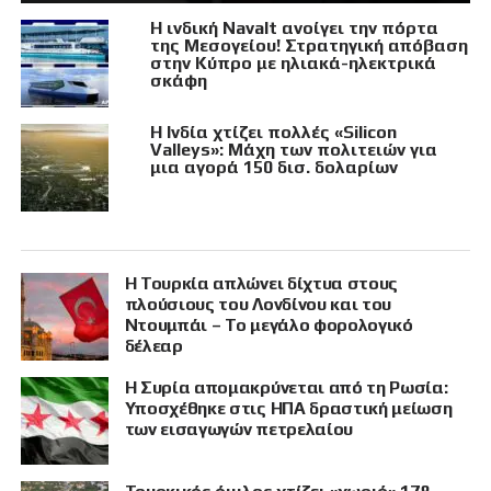
Η ινδική Navalt ανοίγει την πόρτα
της Μεσογείου! Στρατηγική απόβαση
στην Κύπρο με ηλιακά-ηλεκτρικά
σκάφη
Η Ινδία χτίζει πολλές «Silicon
Valleys»: Μάχη των πολιτειών για
μια αγορά 150 δισ. δολαρίων
Η Τουρκία απλώνει δίχτυα στους
πλούσιους του Λονδίνου και του
Ντουμπάι – Το μεγάλο φορολογικό
δέλεαρ
Η Συρία απομακρύνεται από τη Ρωσία:
Υποσχέθηκε στις ΗΠΑ δραστική μείωση
των εισαγωγών πετρελαίου