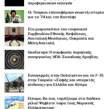
περιφερειακών εκλογών
Οι Τούρκοι επαναφέρουν γνωστή ιστορία
για το ’74 και τον Καντάφι
Στο μικροσκόπιο του τουρκικού
Συμβουλίου Εθνικής Ασφάλειας
Ανατολική Μεσόγειος, Ουκρανία και
Μέση Ανατολή
GeoEurope: Η συμφωνία πυρηνικής
συνεργασίας ΗΠΑ-Σαουδικής Αραβίας
Συναγερμός στην Ουάσιγκτον για τα F-35
στην Τουρκία: «Σαφής και υπαρκτός
κίνδυνος» για Ελλάδα και Κύπρο
Είπαμε, θα σας ταράξουμε στα δώδεκα
μίλια! Ψηφίστε τώρα τους Νομικούς
Ελλήσποντους