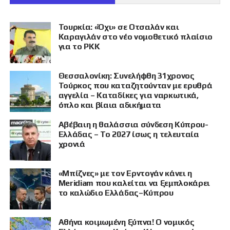
Τουρκία: «Όχι» σε Οτσαλάν και
Καραγιλάν στο νέο νομοθετικό πλαίσιο
για το PKK
Θεσσαλονίκη: Συνελήφθη 31χρονος
Τούρκος που καταζητούνταν με ερυθρά
αγγελία – Καταδίκες για ναρκωτικά,
όπλο και βίαια αδικήματα
Αβέβαιη η θαλάσσια σύνδεση Κύπρου-
Ελλάδας – Το 2027 ίσως η τελευταία
χρονιά
«Μπίζνες» με τον Ερντογάν κάνει η
Meridiam που καλείται να ξεμπλοκάρει
το καλώδιο Ελλάδας–Κύπρου
Αθήνα κοιμωμένη ξύπνα! Ο νομικός
ΠΡΟΒΟΛΗ