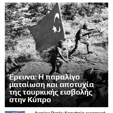
Έρευνα: Η παραλίγο
ματαίωση και αποτυχία
της τουρκικής εισβολής
στην Κύπρο
Αιγαίου Πνοές: Κορυφαία εικαστική