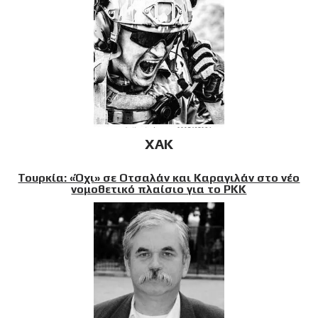
XAK
Τουρκία: «Όχι» σε Οτσαλάν και Καραγιλάν στο νέο
νομοθετικό πλαίσιο για το PKK