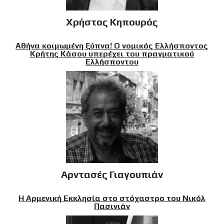
Χρήστος Κηπουρός
Αθήνα κοιμωμένη ξύπνα! Ο νομικός Ελλήσποντος
Κρήτης Κάσου υπερέχει του πραγματικού
Ελλήσποντου
Αρντασές Γιαγουπιάν
Η Αρμενική Εκκλησία στο στόχαστρο του Νικόλ
Πασινιάν