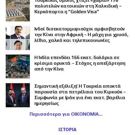
Τουρκικός όμιλος χτίζει «χωριό» 178
πολυτελών κατοικιών στη Χαλκιδική –
Κερκόπορτα η “Golden Visa”
Ινδοί δισεκατομμυριούχοι αμφισβητούν
την Κίνα στην Αφρική – Η μάχη για χρυσό,
λίθιο, χαλκό και τηλεπικοινωνίες
Η Ινδία επενδύει 166 εκατ. δολάρια σε
κρίσιμα ορυκτά – Στόχος η απεξάρτηση
από την Κίνα
Σημαντική εξέλιξη! Η Τουρκία αποκτά
παρουσία στα πετρέλαια του Κιρκούκ –
Συμφωνία με Ιράκ για ένα εκατ. βαρέλια
ημερησίως
Περισσότερα για ΟΙΚΟΝΟΜΙΑ
ΙΣΤΟΡΙΑ