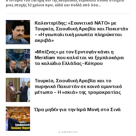
Η ιστορία του Σωτήρη και της Ανδρούλας περικλείει πολλά στοιχεία
μιας εποχής 52 χρόνια πριν, αλλά και πολλά από όσα...
Καλεντερίδης: «Σουνιτικό ΝΑΤΟ» με
Τουρκία, Σαουδική Αραβία και Πακιστάν
– «Η γεωπολιτική μυωπία πληρώνεται
ακριβά»
«Μπίζνες» με τον Ερντογάν κάνει η
Meridiam που καλείται να ξεμπλοκάρει
το καλώδιο Ελλάδας–Κύπρου
Τουρκία, Σαουδική Αραβία και το
πυρηνικό Πακιστάν σε κοινό αμυντικό
μέτωπο – Η «σκιά» της τρομοκρατίας
Ώρα μηδέν για την Ιερά Μονή στο Σινά
ΔΙΑΦΉΜΙΣΗ