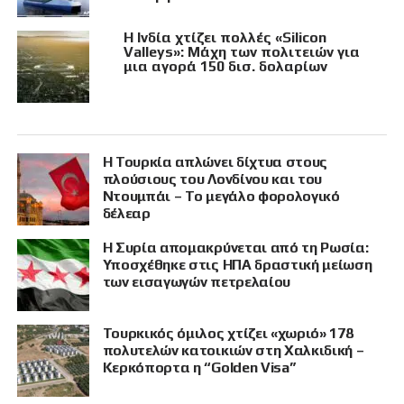
Η Ινδία χτίζει πολλές «Silicon
Valleys»: Μάχη των πολιτειών για
μια αγορά 150 δισ. δολαρίων
Η Τουρκία απλώνει δίχτυα στους
πλούσιους του Λονδίνου και του
Ντουμπάι – Το μεγάλο φορολογικό
δέλεαρ
Η Συρία απομακρύνεται από τη Ρωσία:
Υποσχέθηκε στις ΗΠΑ δραστική μείωση
των εισαγωγών πετρελαίου
Τουρκικός όμιλος χτίζει «χωριό» 178
πολυτελών κατοικιών στη Χαλκιδική –
Κερκόπορτα η “Golden Visa”