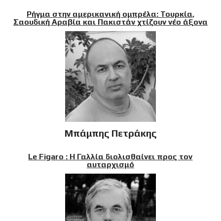
Ρήγμα στην αμερικανική ομπρέλα: Τουρκία,
Σαουδική Αραβία και Πακιστάν χτίζουν νέο άξονα
Μπάμπης Πετράκης
Le Figaro : Η Γαλλία διολισθαίνει προς τον
αυταρχισμό