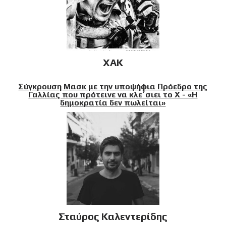
XAK
Σύγκρουση Μασκ με την υποψήφια Πρόεδρο της
Γαλλίας που πρότεινε να κλε΄σιει το X - «Η
δημοκρατία δεν πωλείται»
Σταύρος Καλεντερίδης