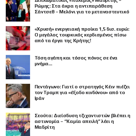
Διπλωματικός «πόλεμος» Μαδρίτης –
Ρώμης: Στα άκρα η αντιπαράθεση
Σάντσεθ – Μελόνι για το μεταναστευτικό
«Χρυσή» ενεργειακή προίκα 1,5 δισ. ευρώ:
Ο μεγάλος τουρκικός κερδισμένος πίσω
από τα έργα της Κρήτης!
Τόση αγάπη και τόσος πόνος σε ένα
μνήμα…
Πεντάγωνο: Γιατί ο στρατηγός Κέιν πιέζει
τον Τραμπ για «έξοδο κινδύνου» από το
Ιράν
Σεούτα: Διείσδυση τζιχαντιστών βλέπει η
αστυνομία – “Καμία απειλή” λέει η
Μαδρίτη