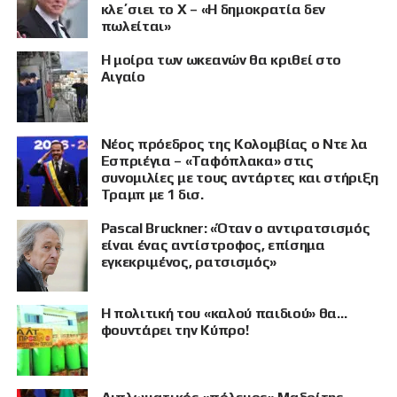
κλε΄σιει το X – «Η δημοκρατία δεν
πωλείται»
Η μοίρα των ωκεανών θα κριθεί στο
Αιγαίο
Νέος πρόεδρος της Κολομβίας ο Ντε λα
Εσπριέγια – «Ταφόπλακα» στις
συνομιλίες με τους αντάρτες και στήριξη
Τραμπ με 1 δισ.
Pascal Bruckner: «Όταν ο αντιρατσισμός
είναι ένας αντίστροφος, επίσημα
εγκεκριμένος, ρατσισμός»
Η πολιτική του «καλού παιδιού» θα…
ΠΡΟΒΟΛΗ
φουντάρει την Κύπρο!