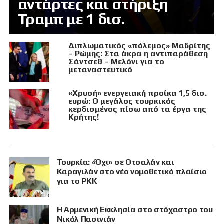
αντάρτες και στήριξη
Τραμπ με 1 δισ.
Διπλωματικός «πόλεμος» Μαδρίτης
– Ρώμης: Στα άκρα η αντιπαράθεση
Σάντσεθ – Μελόνι για το
μεταναστευτικό
«Χρυσή» ενεργειακή προίκα 1,5 δισ.
ευρώ: Ο μεγάλος τουρκικός
κερδισμένος πίσω από τα έργα της
Κρήτης!
Τουρκία: «Όχι» σε Οτσαλάν και
Καραγιλάν στο νέο νομοθετικό πλαίσιο
για το PKK
Η Αρμενική Εκκλησία στο στόχαστρο του
Νικόλ Πασινιάν