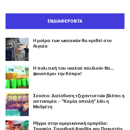
ΕΝΔΙΑΦΕΡΟΝΤΑ
Η μοίρα των ωκεανών θα κριθεί στο
Αιγαίο
Η πολιτική του «καλού παιδιού» θα…
φουντάρει την Κύπρο!
Σεούτα: Διείσδυση τζιχαντιστών βλέπει η
αστυνομία – “Καμία απειλή” λέει η
Μαδρίτη
Ρήγμα στην αμερικανική ομπρέλα:
Τουρκία, Σαουδική Αραβία και Πακιστάν