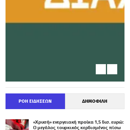
ΡΟΗ ΕΙΔΗΣΕΩΝ
ΔΗΜΟΦΙΛΗ
«Χρυσή» ενεργειακή προίκα 1,5 δισ. ευρώ:
Ο μεγάλος τουρκικός κερδισμένος πίσω