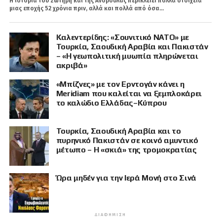
Η ιστορία του Σωτήρη και της Ανδρούλας περικλείει πολλά στοιχεία
μιας εποχής 52 χρόνια πριν, αλλά και πολλά από όσα...
Καλεντερίδης: «Σουνιτικό ΝΑΤΟ» με
Τουρκία, Σαουδική Αραβία και Πακιστάν
– «Η γεωπολιτική μυωπία πληρώνεται
ακριβά»
«Μπίζνες» με τον Ερντογάν κάνει η
Meridiam που καλείται να ξεμπλοκάρει
το καλώδιο Ελλάδας–Κύπρου
Τουρκία, Σαουδική Αραβία και το
πυρηνικό Πακιστάν σε κοινό αμυντικό
μέτωπο – Η «σκιά» της τρομοκρατίας
Ώρα μηδέν για την Ιερά Μονή στο Σινά
ΔΙΑΦΉΜΙΣΗ