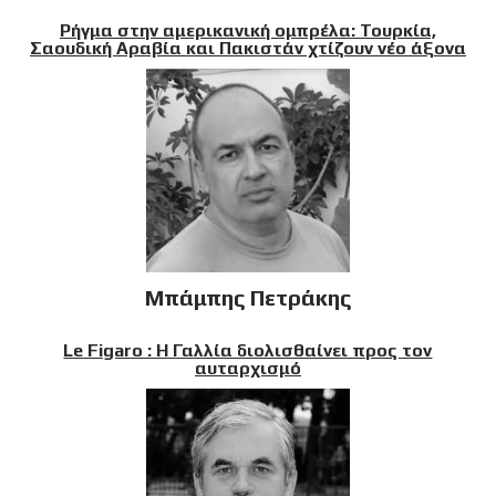
Ρήγμα στην αμερικανική ομπρέλα: Τουρκία,
Σαουδική Αραβία και Πακιστάν χτίζουν νέο άξονα
Μπάμπης Πετράκης
Le Figaro : Η Γαλλία διολισθαίνει προς τον
αυταρχισμό