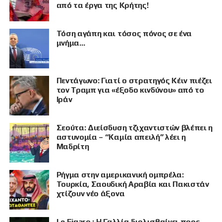
από τα έργα της Κρήτης!
Τόση αγάπη και τόσος πόνος σε ένα
μνήμα…
Πεντάγωνο: Γιατί ο στρατηγός Κέιν πιέζει
τον Τραμπ για «έξοδο κινδύνου» από το
Ιράν
Σεούτα: Διείσδυση τζιχαντιστών βλέπει η
αστυνομία – “Καμία απειλή” λέει η
Μαδρίτη
Ρήγμα στην αμερικανική ομπρέλα:
ΠΡΟΒΟΛΗ
Τουρκία, Σαουδική Αραβία και Πακιστάν
χτίζουν νέο άξονα
Le Figaro : Η Γαλλία διολισθαίνει προς