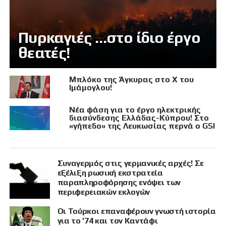
Πυρκαγιές …στο ίδιο έργο
θεατές!
Μπλόκο της Άγκυρας στο X του
Ιμάμογλου!
Νέα φάση για το έργο ηλεκτρικής
διασύνδεσης Ελλάδας-Κύπρου! Στο
«γήπεδο» της Λευκωσίας περνά ο GSI
Συναγερμός στις γερμανικές αρχές! Σε
εξέλιξη ρωσική εκστρατεία
παραπληροφόρησης ενόψει των
περιφερειακών εκλογών
Οι Τούρκοι επαναφέρουν γνωστή ιστορία
για το ’74 και τον Καντάφι