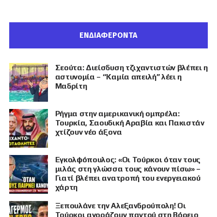
ΕΝΔΙΑΦΕΡΟΝΤΑ
Σεούτα: Διείσδυση τζιχαντιστών βλέπει η
αστυνομία – “Καμία απειλή” λέει η
Μαδρίτη
Ρήγμα στην αμερικανική ομπρέλα:
Τουρκία, Σαουδική Αραβία και Πακιστάν
χτίζουν νέο άξονα
Εγκολφόπουλος: «Οι Τούρκοι όταν τους
μιλάς στη γλώσσα τους κάνουν πίσω» –
Γιατί βλέπει ανατροπή του ενεργειακού
χάρτη
Ξεπουλάνε την Αλεξανδρούπολη! Οι
Τούρκοι αγοράζουν παντού στη Βόρειο