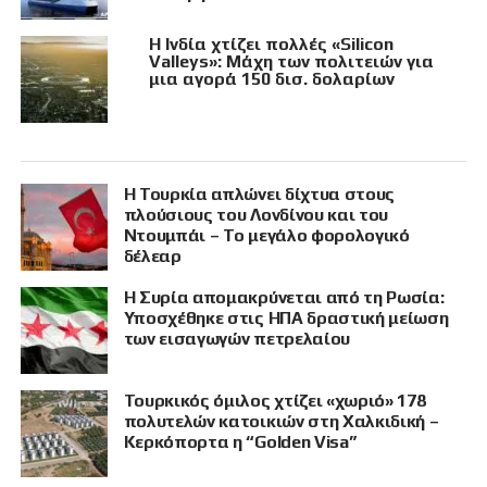
Η Ινδία χτίζει πολλές «Silicon
Valleys»: Μάχη των πολιτειών για
μια αγορά 150 δισ. δολαρίων
Η Τουρκία απλώνει δίχτυα στους
πλούσιους του Λονδίνου και του
Ντουμπάι – Το μεγάλο φορολογικό
δέλεαρ
Η Συρία απομακρύνεται από τη Ρωσία:
Υποσχέθηκε στις ΗΠΑ δραστική μείωση
των εισαγωγών πετρελαίου
Τουρκικός όμιλος χτίζει «χωριό» 178
πολυτελών κατοικιών στη Χαλκιδική –
Κερκόπορτα η “Golden Visa”