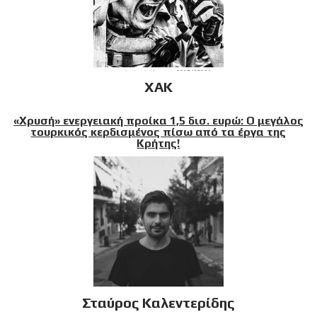
XAK
«Χρυσή» ενεργειακή προίκα 1,5 δισ. ευρώ: Ο μεγάλος
τουρκικός κερδισμένος πίσω από τα έργα της
Κρήτης!
Σταύρος Καλεντερίδης