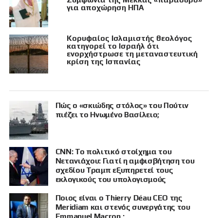
για αποχώρηση ΗΠΑ
Κορυφαίος Ισλαμιστής θεολόγος
κατηγορεί το Ισραήλ ότι
ενορχήστρωσε τη μεταναστευτική
κρίση της Ισπανίας
Πώς ο «σκιώδης στόλος» του Πούτιν
πιέζει το Ηνωμένο Βασίλειο;
CNN: Το πολιτικό στοίχημα του
Νετανιάχου: Γιατί η αμφισβήτηση του
σχεδίου Τραμπ εξυπηρετεί τους
εκλογικούς του υπολογισμούς
Ποιος είναι ο Thierry Déau CEO της
Meridiam και στενός συνεργάτης του
Emmanuel Macron ;