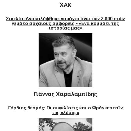
XAK
Σικελία: Ανακαλύφθηκε ναυάγιο άνω των 2.000 ετών
γεμάτο αρχαίους αμφορείς - «Ενα κομμάτι της
ιστορίας μας»
Γιάννος Χαραλαμπίδης
Γόρδιος δεσμός: Οι συγκλίσεις και ο Φράνκεσταϊν
της «λύσης»