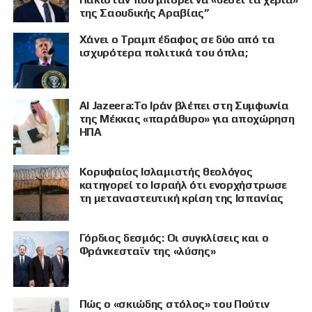
της Σαουδικής Αραβίας”
Χάνει ο Τραμπ έδαφος σε δύο από τα
ισχυρότερα πολιτικά του όπλα;
Al Jazeera:Το Ιράν βλέπει στη Συμφωνία
της Μέκκας «παράθυρο» για αποχώρηση
ΗΠΑ
Κορυφαίος Ισλαμιστής θεολόγος
ΠΡΟΒΟΛΗ
κατηγορεί το Ισραήλ ότι ενορχήστρωσε
τη μεταναστευτική κρίση της Ισπανίας
Γόρδιος δεσμός: Οι συγκλίσεις και ο
Φράνκεσταϊν της «λύσης»
Πώς ο «σκιώδης στόλος» του Πούτιν