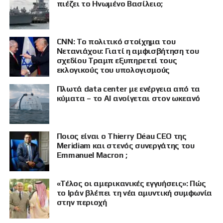
πιέζει το Ηνωμένο Βασίλειο;
CNN: Το πολιτικό στοίχημα του
Νετανιάχου: Γιατί η αμφισβήτηση του
σχεδίου Τραμπ εξυπηρετεί τους
εκλογικούς του υπολογισμούς
Πλωτά data center με ενέργεια από τα
κύματα – το AI ανοίγεται στον ωκεανό
Ποιος είναι ο Thierry Déau CEO της
Meridiam και στενός συνεργάτης του
Emmanuel Macron ;
«Τέλος οι αμερικανικές εγγυήσεις»: Πώς
το Ιράν βλέπει τη νέα αμυντική συμφωνία
στην περιοχή