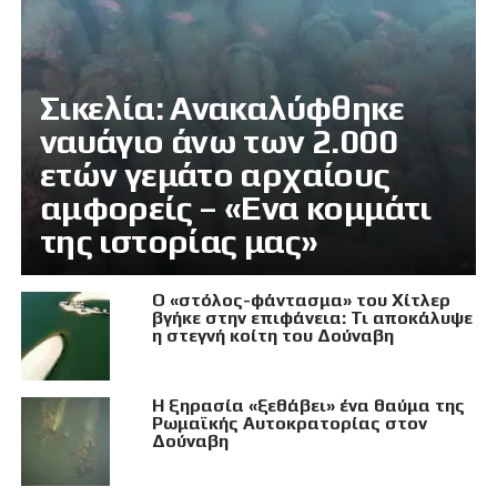
Σικελία: Ανακαλύφθηκε
ναυάγιο άνω των 2.000
ετών γεμάτο αρχαίους
αμφορείς – «Ενα κομμάτι
της ιστορίας μας»
Ο «στόλος-φάντασμα» του Χίτλερ
βγήκε στην επιφάνεια: Τι αποκάλυψε
η στεγνή κοίτη του Δούναβη
Η ξηρασία «ξεθάβει» ένα θαύμα της
Ρωμαϊκής Αυτοκρατορίας στον
Δούναβη