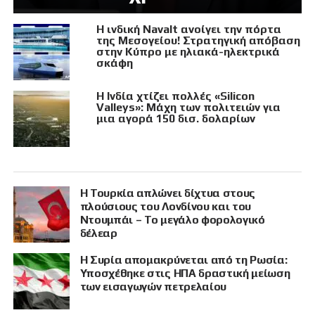
Η ινδική Navalt ανοίγει την πόρτα
της Μεσογείου! Στρατηγική απόβαση
στην Κύπρο με ηλιακά-ηλεκτρικά
σκάφη
Η Ινδία χτίζει πολλές «Silicon
Valleys»: Μάχη των πολιτειών για
μια αγορά 150 δισ. δολαρίων
Η Τουρκία απλώνει δίχτυα στους
πλούσιους του Λονδίνου και του
Ντουμπάι – Το μεγάλο φορολογικό
δέλεαρ
Η Συρία απομακρύνεται από τη Ρωσία:
Υποσχέθηκε στις ΗΠΑ δραστική μείωση
των εισαγωγών πετρελαίου