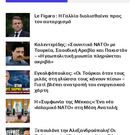
Le Figaro : Η Γαλλία διολισθαίνει προς
τον αυταρχισμό
Καλεντερίδης: «Σουνιτικό ΝΑΤΟ» με
Τουρκία, Σαουδική Αραβία και Πακιστάν
– «Η γεωπολιτική μυωπία πληρώνεται
ακριβά»
Εγκολφόπουλος: «Οι Τούρκοι όταν τους
μιλάς στη γλώσσα τους κάνουν πίσω» –
Γιατί βλέπει ανατροπή του ενεργειακού
χάρτη
Η «Συμφωνία της Μέκκας»: Ένα νέο
«Ισλαμικό ΝΑΤΟ» στη Μέση Ανατολή;
Ξεπουλάνε την Αλεξανδρούπολη! Οι
ΠΡΟΒΟΛΗ