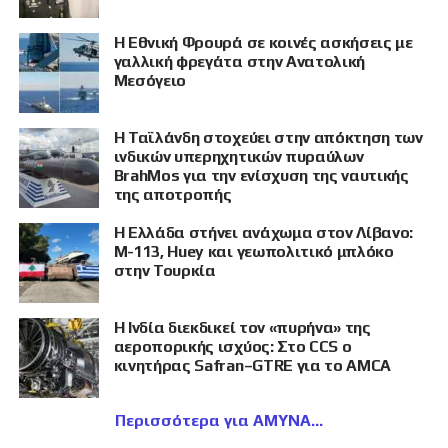
Η Εθνική Φρουρά σε κοινές ασκήσεις με
γαλλική φρεγάτα στην Ανατολική
Μεσόγειο
Η Ταϊλάνδη στοχεύει στην απόκτηση των
ινδικών υπερηχητικών πυραύλων
BrahMos για την ενίσχυση της ναυτικής
της αποτροπής
Η Ελλάδα στήνει ανάχωμα στον Λίβανο:
M-113, Huey και γεωπολιτικό μπλόκο
στην Τουρκία
Η Ινδία διεκδικεί τον «πυρήνα» της
αεροπορικής ισχύος: Στο CCS ο
κινητήρας Safran–GTRE για το AMCA
Περισσότερα για ΑΜΥΝΑ