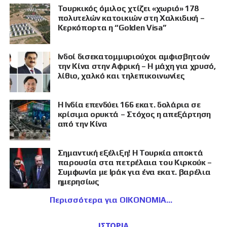
Τουρκικός όμιλος χτίζει «χωριό» 178
πολυτελών κατοικιών στη Χαλκιδική –
Κερκόπορτα η “Golden Visa”
Ινδοί δισεκατομμυριούχοι αμφισβητούν
την Κίνα στην Αφρική – Η μάχη για χρυσό,
λίθιο, χαλκό και τηλεπικοινωνίες
Η Ινδία επενδύει 166 εκατ. δολάρια σε
κρίσιμα ορυκτά – Στόχος η απεξάρτηση
από την Κίνα
Σημαντική εξέλιξη! Η Τουρκία αποκτά
παρουσία στα πετρέλαια του Κιρκούκ –
Συμφωνία με Ιράκ για ένα εκατ. βαρέλια
ημερησίως
Περισσότερα για ΟΙΚΟΝΟΜΙΑ
ΙΣΤΟΡΙΑ