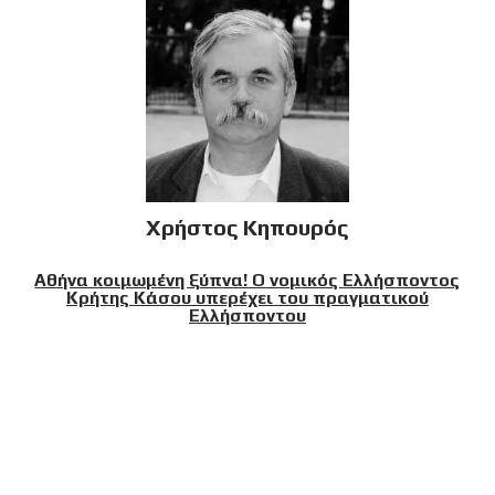
Χρήστος Κηπουρός
Αθήνα κοιμωμένη ξύπνα! Ο νομικός Ελλήσποντος
Κρήτης Κάσου υπερέχει του πραγματικού
Ελλήσποντου