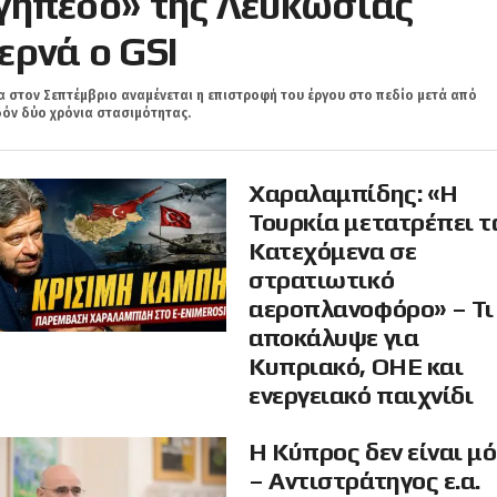
γήπεδο» της Λευκωσίας
ερνά ο GSI
 στον Σεπτέμβριο αναμένεται η επιστροφή του έργου στο πεδίο μετά από
όν δύο χρόνια στασιμότητας.
Χαραλαμπίδης: «Η
Τουρκία μετατρέπει τ
Κατεχόμενα σε
στρατιωτικό
αεροπλανοφόρο» – Τι
αποκάλυψε για
Κυπριακό, ΟΗΕ και
ενεργειακό παιχνίδι
Η Κύπρος δεν είναι μ
– Αντιστράτηγος ε.α.