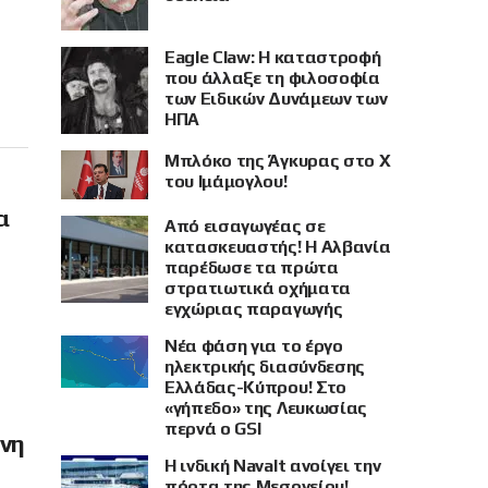
Eagle Claw: Η καταστροφή
που άλλαξε τη φιλοσοφία
των Ειδικών Δυνάμεων των
ΗΠΑ
Μπλόκο της Άγκυρας στο X
του Ιμάμογλου!
α
Από εισαγωγέας σε
κατασκευαστής! Η Αλβανία
παρέδωσε τα πρώτα
στρατιωτικά οχήματα
εγχώριας παραγωγής
Νέα φάση για το έργο
ηλεκτρικής διασύνδεσης
Ελλάδας-Κύπρου! Στο
«γήπεδο» της Λευκωσίας
περνά ο GSI
όνη
Η ινδική Navalt ανοίγει την
πόρτα της Μεσογείου!