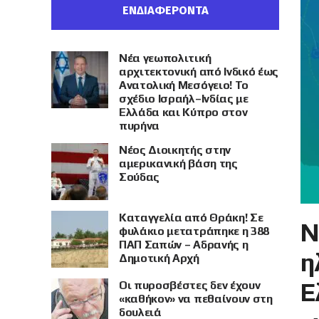
ΕΝΔΙΑΦΕΡΟΝΤΑ
Νέα γεωπολιτική
αρχιτεκτονική από Ινδικό έως
Ανατολική Μεσόγειο! Το
σχέδιο Ισραήλ–Ινδίας με
Ελλάδα και Κύπρο στον
πυρήνα
Νέος Διοικητής στην
αμερικανική βάση της
Σούδας
Καταγγελία από Θράκη! Σε
Ν
φυλάκιο μετατράπηκε η 388
ΠΑΠ Σαπών – Αδρανής η
η
Δημοτική Αρχή
Ε
Οι πυροσβέστες δεν έχουν
«καθήκον» να πεθαίνουν στη
δουλειά