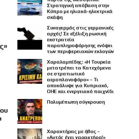
Στρατηγική απόβαση στην
Κύπρο με ηλιακά-ηλεκτρικά
σκάφη
Συναγερμός στις γερμανικές
αρχές! Σε εξέλιξη ρωσική
εκστρατεία
ής»
παραπληροφόρησης ενόψει
των περιφερειακών εκλογών
Χαραλαμπίδης: «Η Τουρκία
μετατρέπει τα Κατεχόμενα
σε στρατιωτικό
αεροπλανοφόρο» – Τι
αποκάλυψε για Κυπριακό,
ΟΗΕ και ενεργειακό παιχνίδι
Πολυμέπωπη σύγκρουση
νου
ο
Χαρακτήρας με ήθος –
«Αυτός έχει χαρακτήρα!»