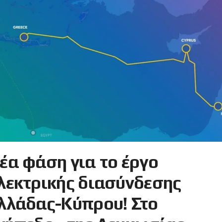
έα φάση για το έργο
λεκτρικής διασύνδεσης
λλάδας-Κύπρου! Στο