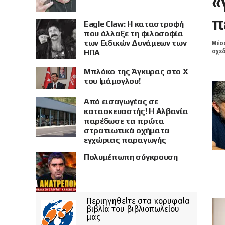
«
π
Eagle Claw: Η καταστροφή
που άλλαξε τη φιλοσοφία
των Ειδικών Δυνάμεων των
Μέσα
ΗΠΑ
σχεδ
Μπλόκο της Άγκυρας στο X
του Ιμάμογλου!
Από εισαγωγέας σε
κατασκευαστής! Η Αλβανία
παρέδωσε τα πρώτα
στρατιωτικά οχήματα
εγχώριας παραγωγής
Πολυμέπωπη σύγκρουση
Περιηγηθείτε στα κορυφαία
βιβλία του βιβλιοπωλείου
μας