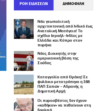
ΡΟΗ ΕΙΔΗΣΕΩΝ
ΔΗΜΟΦΙΛΗ
Νέα γεωπολιτική
αρχιτεκτονική από Ινδικό έως
Ανατολική Μεσόγειο! Το
σχέδιο Ισραήλ–Ινδίας με
Ελλάδα και Κύπρο στον
πυρήνα
Νέος Διοικητής στην
αμερικανική βάση της
Σούδας
Καταγγελία από Θράκη! Σε
φυλάκιο μετατράπηκε η 388
ΠΑΠ Σαπών – Αδρανής η
Δημοτική Αρχή
Οι πυροσβέστες δεν έχουν
«καθήκον» να πεθαίνουν στη
δουλειά