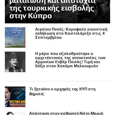
ματαίωση και αποτυχία
της τουρκικής εισβολής
στην Κύπρο
Αιγαίου Πνοές: Κορυφαία εικαστική
εκδήλωση στο Καστελόριζο στις 4
Σεπτεμβρίου
Η μέρα που εξολοθρεύτηκε ο
αρχιτέκτονας της γενοκτονίας των
Αρμενίων Ενβέρ Πασάς! Τιμή και
δόξα στον Χακόμπ Μελκουμιάν
Τι ζητούσε ο αρχηγός της ΚΥΠ στη
Βηρυτό;
Απάντηση στον καθηγητή Νότη Μαριά