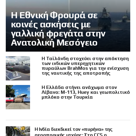
Η Εθνική Φρουρά σε
κοινές ασκήσεις με
γαλλική φρεγάτα στην
Ανατολική Μεσόγειο
Η Ταϊλάνδη στοχεύει στην απόκτηση
των ινδικών υπερηχητικών
πυραύλων BrahMos για την ενίσχυση
της ναυτικής της αποτροπής
Η Ελλάδα στήνει ανάχωμα στον
Λίβανο: M-113, Huey και γεωπολιτικό
μπλόκο στην Τουρκία
Η Ινδία διεκδικεί τον «πυρήνα» της
αεροπορικής ισχύος: Στο CCS ο