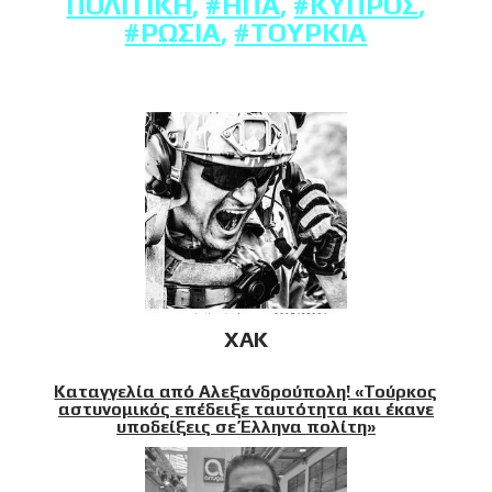
ΠΟΛΙΤΙΚΉ
,
#ΗΠΑ
,
#ΚΎΠΡΟΣ
,
#ΡΩΣΊΑ
,
#ΤΟΥΡΚΊΑ
XAK
Καταγγελία από Αλεξανδρούπολη! «Τούρκος
αστυνομικός επέδειξε ταυτότητα και έκανε
υποδείξεις σε Έλληνα πολίτη»