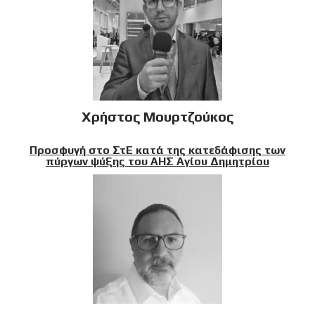
Χρήστος Μουρτζούκος
Προσφυγή στο ΣτΕ κατά της κατεδάφισης των
πύργων ψύξης του ΑΗΣ Αγίου Δημητρίου