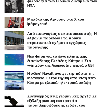
φιλοσοφία των Ειδικών Δυνάμεων των
ΗΠΑ
Μπλόκο της Άγκυρας στο X του
Ιμάμογλου!
Από εισαγωγέας σε κατασκευαστής! Η
Αλβανία παρέδωσε τα πρώτα
στρατιωτικά οχήματα εγχώριας
παραγωγής
Νέα φάση για το έργο ηλεκτρικής
διασύνδεσης Ελλάδας-Κύπρου! Στο
«γήπεδο» της Λευκωσίας περνά ο GSI
Η ινδική Navalt ανοίγει την πόρτα της
Μεσογείου! Στρατηγική απόβαση στην
Κύπρο με ηλιακά-ηλεκτρικά σκάφη
Συναγερμός στις γερμανικές αρχές! Σε
εξέλιξη ρωσική εκστρατεία
παραπληροφόρησης ενόψει των