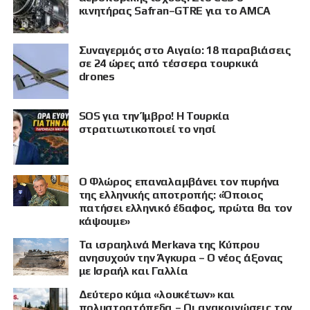
κινητήρας Safran–GTRE για το AMCA
Συναγερμός στο Αιγαίο: 18 παραβιάσεις
σε 24 ώρες από τέσσερα τουρκικά
drones
SOS για την Ίμβρο! Η Τουρκία
στρατιωτικοποιεί το νησί
Ο Φλώρος επαναλαμβάνει τον πυρήνα
της ελληνικής αποτροπής: «Όποιος
πατήσει ελληνικό έδαφος, πρώτα θα τον
κάψουμε»
Τα ισραηλινά Merkava της Κύπρου
ανησυχούν την Άγκυρα – Ο νέος άξονας
με Ισραήλ και Γαλλία
Δεύτερο κύμα «λουκέτων» και
πολυστρατόπεδα – Οι ανακοινώσεις τον