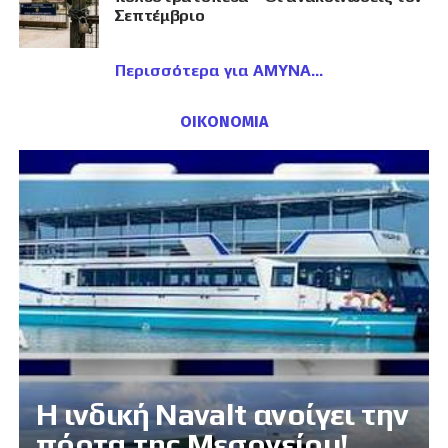
Σεπτέμβριο
Περισσότερα για ΑΜΥΝΑ
ΟΙΚΟΝΟΜΙΑ
Η ινδική Navalt ανοίγει την
πόρτα της Μεσογείου!