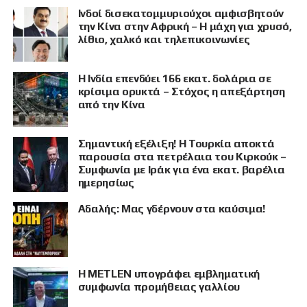
Ινδοί δισεκατομμυριούχοι αμφισβητούν
την Κίνα στην Αφρική – Η μάχη για χρυσό,
λίθιο, χαλκό και τηλεπικοινωνίες
Η Ινδία επενδύει 166 εκατ. δολάρια σε
κρίσιμα ορυκτά – Στόχος η απεξάρτηση
από την Κίνα
Σημαντική εξέλιξη! Η Τουρκία αποκτά
παρουσία στα πετρέλαια του Κιρκούκ –
Συμφωνία με Ιράκ για ένα εκατ. βαρέλια
ημερησίως
Αδαλής: Μας γδέρνουν στα καύσιμα!
Η METLEN υπογράφει εμβληματική
συμφωνία προμήθειας γαλλίου