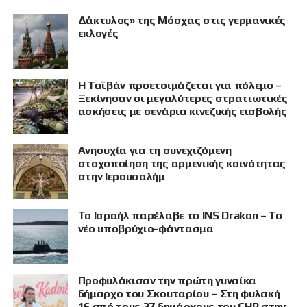
Δάκτυλος» της Μόσχας στις γερμανικές
εκλογές
Η Ταϊβάν προετοιμάζεται για πόλεμο –
Ξεκίνησαν οι μεγαλύτερες στρατιωτικές
ασκήσεις με σενάρια κινεζικής εισβολής
Ανησυχία για τη συνεχιζόμενη
στοχοποίηση της αρμενικής κοινότητας
στην Ιερουσαλήμ
Το Ισραήλ παρέλαβε το INS Drakon – Το
νέο υποβρύχιο-φάντασμα
Προφυλάκισαν την πρώτη γυναίκα
δήμαρχο του Σκουταρίου – Στη φυλακή
16 από τους 27 δημάρχους του CHP στην