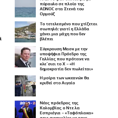
πύραυλο σε πλοίο της
ADNOC στα Στενά του
Ορμούζ
Το τετελεσμένο που χτίζεται
σιωπηλά: γιατί η Ελλάδα
χάνει μια μάχη που δεν
ά
βλέπει
Σύγκρουση Μασκ με την
υποψήφια Πρόεδρο της
Γαλλίας που πρότεινε να
κλε΄σιει το X – «Η
δημοκρατία δεν πωλείται»
Η μοίρα των ωκεανών θα
κριθεί στο Αιγαίο
Νέος πρόεδρος της
Κολομβίας ο Ντε λα
Εσπριέγια – «Ταφόπλακα»
στις συνομιλίες με τους