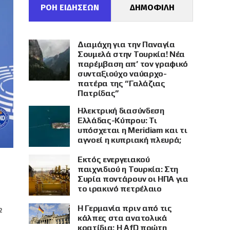
ΡΟΗ ΕΙΔΗΣΕΩΝ
ΔΗΜΟΦΙΛΗ
Διαμάχη για την Παναγία
Σουμελά στην Τουρκία! Νέα
παρέμβαση απ’ τον γραφικό
συνταξιούχο ναύαρχο-
πατέρα της “Γαλάζιας
Πατρίδας”
Ηλεκτρική διασύνδεση
Ελλάδας-Κύπρου: Τι
υπόσχεται η Meridiam και τι
αγνοεί η κυπριακή πλευρά;
Εκτός ενεργειακού
παιχνιδιού η Τουρκία: Στη
Συρία ποντάρουν οι ΗΠΑ για
το ιρακινό πετρέλαιο
Η Γερμανία πριν από τις
2
κάλπες στα ανατολικά
κρατίδια: Η AfD πρώτη