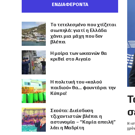
ΕΝΔΙΑΦΕΡΟΝΤΑ
Το τετελεσμένο που χτίζεται
σιωπηλά: γιατί η Ελλάδα
χάνει μια μάχη που δεν
βλέπει
Η μοίρα των ωκεανών θα
κριθεί στο Αιγαίο
Η πολιτική του «καλού
παιδιού» θα… φουντάρει την
Κύπρο!
Τ
σ
Σεούτα: Διείσδυση
τζιχαντιστών βλέπει η
αστυνομία – “Καμία απειλή”
Η ισ
λέει η Μαδρίτη
χρόν