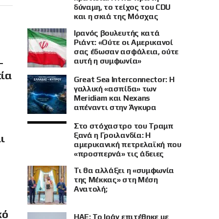
δύναμη, το τείχος του CDU
και η σκιά της Μόσχας
Ιρανός βουλευτής κατά
Ριάντ: «Ούτε οι Αμερικανοί
σας έδωσαν ασφάλεια, ούτε
–
αυτή η συμφωνία»
πία
Great Sea Interconnector: Η
γαλλική «ασπίδα» των
Meridiam και Nexans
απέναντι στην Άγκυρα
Στο στόχαστρο του Τραμπ
ξανά η Γροιλανδία: Η
ι
αμερικανική πετρελαϊκή που
«προσπερνά» τις άδειες
Τι θα αλλάξει η «συμφωνία
της Μέκκας» στη Μέση
Ανατολή;
κό
ΗΑΕ: Το Ιράν επιτέθηκε με