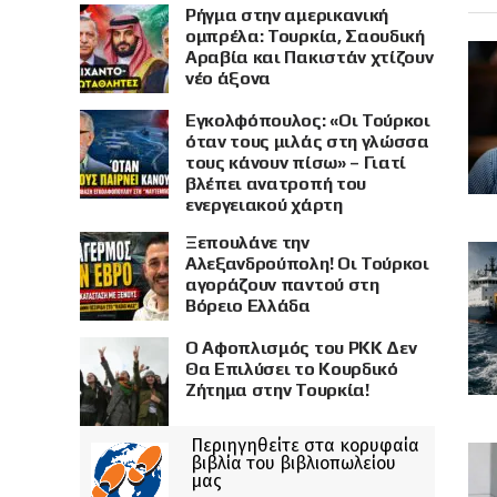
Ρήγμα στην αμερικανική
ομπρέλα: Τουρκία, Σαουδική
Αραβία και Πακιστάν χτίζουν
νέο άξονα
Εγκολφόπουλος: «Οι Τούρκοι
όταν τους μιλάς στη γλώσσα
τους κάνουν πίσω» – Γιατί
βλέπει ανατροπή του
ενεργειακού χάρτη
Ξεπουλάνε την
Αλεξανδρούπολη! Οι Τούρκοι
αγοράζουν παντού στη
Βόρειο Ελλάδα
Ο Αφοπλισμός του PKK Δεν
Θα Επιλύσει το Κουρδικό
Ζήτημα στην Τουρκία!
Περιηγηθείτε στα κορυφαία
βιβλία του βιβλιοπωλείου
μας