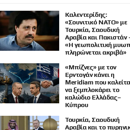
Καλεντερίδης:
«Σουνιτικό ΝΑΤΟ» με
Τουρκία, Σαουδική
Αραβία και Πακιστάν 
«Η γεωπολιτική μυω
πληρώνεται ακριβά»
«Μπίζνες» με τον
Ερντογάν κάνει η
Meridiam που καλείτα
να ξεμπλοκάρει το
καλώδιο Ελλάδας–
Κύπρου
Τουρκία, Σαουδική
Αραβία και το πυρηνι