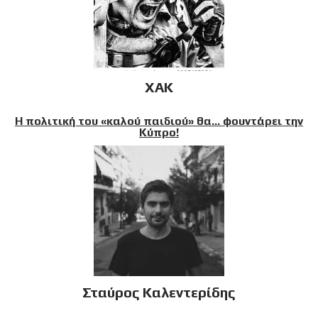
XAK
Η πολιτική του «καλού παιδιού» θα… φουντάρει την
Κύπρο!
Σταύρος Καλεντερίδης