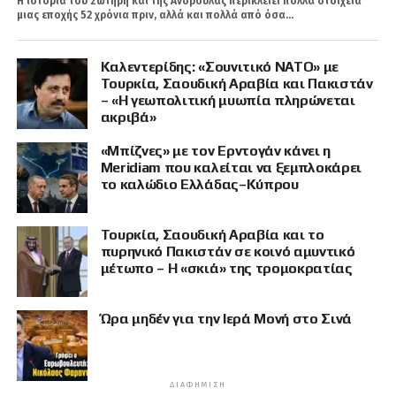
Η ιστορία του Σωτήρη και της Ανδρούλας περικλείει πολλά στοιχεία
μιας εποχής 52 χρόνια πριν, αλλά και πολλά από όσα...
Καλεντερίδης: «Σουνιτικό ΝΑΤΟ» με
Τουρκία, Σαουδική Αραβία και Πακιστάν
– «Η γεωπολιτική μυωπία πληρώνεται
ακριβά»
«Μπίζνες» με τον Ερντογάν κάνει η
Meridiam που καλείται να ξεμπλοκάρει
το καλώδιο Ελλάδας–Κύπρου
Τουρκία, Σαουδική Αραβία και το
πυρηνικό Πακιστάν σε κοινό αμυντικό
μέτωπο – Η «σκιά» της τρομοκρατίας
Ώρα μηδέν για την Ιερά Μονή στο Σινά
ΔΙΑΦΉΜΙΣΗ