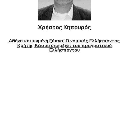
Χρήστος Κηπουρός
Αθήνα κοιμωμένη ξύπνα! Ο νομικός Ελλήσποντος
Κρήτης Κάσου υπερέχει του πραγματικού
Ελλήσποντου