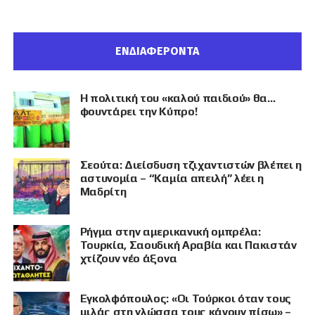
ΕΝΔΙΑΦΕΡΟΝΤΑ
Η πολιτική του «καλού παιδιού» θα…
φουντάρει την Κύπρο!
Σεούτα: Διείσδυση τζιχαντιστών βλέπει η
αστυνομία – “Καμία απειλή” λέει η
Μαδρίτη
Ρήγμα στην αμερικανική ομπρέλα:
Τουρκία, Σαουδική Αραβία και Πακιστάν
χτίζουν νέο άξονα
Εγκολφόπουλος: «Οι Τούρκοι όταν τους
μιλάς στη γλώσσα τους κάνουν πίσω» –