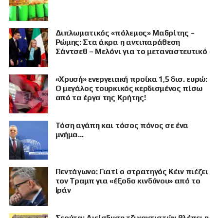
Διπλωματικός «πόλεμος» Μαδρίτης –
Ρώμης: Στα άκρα η αντιπαράθεση
Σάντσεθ – Μελόνι για το μεταναστευτικό
«Χρυσή» ενεργειακή προίκα 1,5 δισ. ευρώ:
Ο μεγάλος τουρκικός κερδισμένος πίσω
από τα έργα της Κρήτης!
Τόση αγάπη και τόσος πόνος σε ένα
μνήμα…
Πεντάγωνο: Γιατί ο στρατηγός Κέιν πιέζει
ΠΡΟΒΟΛΗ
τον Τραμπ για «έξοδο κινδύνου» από το
Ιράν
Σεούτα: Διείσδυση τζιχαντιστών βλέπει η