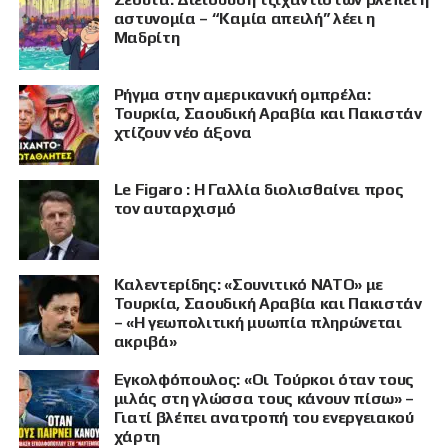
αστυνομία – “Καμία απειλή” λέει η
Μαδρίτη
Ρήγμα στην αμερικανική ομπρέλα:
Τουρκία, Σαουδική Αραβία και Πακιστάν
χτίζουν νέο άξονα
Le Figaro : Η Γαλλία διολισθαίνει προς
τον αυταρχισμό
Καλεντερίδης: «Σουνιτικό ΝΑΤΟ» με
Τουρκία, Σαουδική Αραβία και Πακιστάν
– «Η γεωπολιτική μυωπία πληρώνεται
ακριβά»
Εγκολφόπουλος: «Οι Τούρκοι όταν τους
μιλάς στη γλώσσα τους κάνουν πίσω» –
Γιατί βλέπει ανατροπή του ενεργειακού
χάρτη