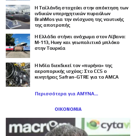
Η Ταϊλάνδη στοχεύει στην απόκτηση των
ινδικών υπερηχητικών πυραύλων
BrahMos για την ενίσχυση της ναυτικής
της αποτροπής
Η Ελλάδα στήνει ανάχωμα στον Λίβανο:
M-113, Huey και γεωπολιτικό μπλόκο
στην Τουρκία
Η Ινδία διεκδικεί τον «πυρήνα» της
αεροπορικής ισχύος: Στο CCS ο
κινητήρας Safran–GTRE για το AMCA
Περισσότερα για ΑΜΥΝΑ
ΟΙΚΟΝΟΜΙΑ