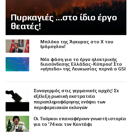
Πυρκαγιές …στο ίδιο έργο
θεατές!
Μπλόκο της Άγκυρας στο X του
Ιμάμογλου!
Νέα φάση για το έργο ηλεκτρικής
διασύνδεσης Ελλάδας-Κύπρου! Στο
«γήπεδο» της Λευκωσίας περνά ο GSI
Συναγερμός στις γερμανικές αρχές! Σε
εξέλιξη ρωσική εκστρατεία
παραπληροφόρησης ενόψει των
περιφερειακών εκλογών
Οι Τούρκοι επαναφέρουν γνωστή ιστορία
για το ’74 και τον Καντάφι