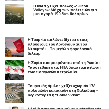
Η Ινδία χτίζει πολλές «Silicon
Valleys»: Μάχη των πολιτειών για
μια αγορά 150 δισ. δολαρίων
Η Τουρκία απλώνει δίχτυα στους
πλούσιους του Λονδίνου και του
Ντουμπάι – Το μεγάλο φορολογικό
δέλεαρ
Η Συρία απομακρύνεται από τη Ρωσία:
Υποσχέθηκε στις ΗΠΑ δραστική μείωση
των εισαγωγών πετρελαίου
Τουρκικός όμιλος χτίζει «χωριό» 178
πολυτελών κατοικιών στη Χαλκιδική –
Κερκόπορτα η “Golden Visa”
Ινδοί δισεκατομμυριούχοι αμφισβητούν