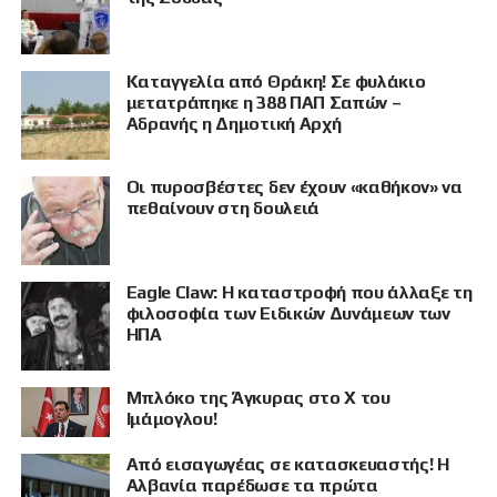
Καταγγελία από Θράκη! Σε φυλάκιο
μετατράπηκε η 388 ΠΑΠ Σαπών –
Αδρανής η Δημοτική Αρχή
Οι πυροσβέστες δεν έχουν «καθήκον» να
ΠΡΟΒΟΛΗ
πεθαίνουν στη δουλειά
Eagle Claw: Η καταστροφή που άλλαξε τη
φιλοσοφία των Ειδικών Δυνάμεων των
ΗΠΑ
Μπλόκο της Άγκυρας στο X του
Ιμάμογλου!
Από εισαγωγέας σε κατασκευαστής! Η
Αλβανία παρέδωσε τα πρώτα