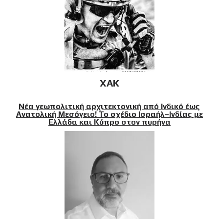
XAK
Νέα γεωπολιτική αρχιτεκτονική από Ινδικό έως
Ανατολική Μεσόγειο! Το σχέδιο Ισραήλ–Ινδίας με
Ελλάδα και Κύπρο στον πυρήνα