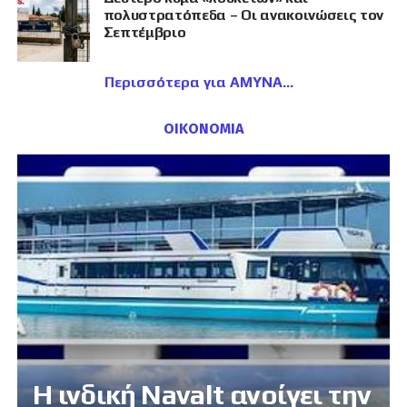
πολυστρατόπεδα – Οι ανακοινώσεις τον
Σεπτέμβριο
Περισσότερα για ΑΜΥΝΑ
ΟΙΚΟΝΟΜΙΑ
Η ινδική Navalt ανοίγει την