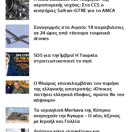
αεροπορικής ισχύος: Στο CCS ο
κινητήρας Safran–GTRE για το AMCA
Συναγερμός στο Αιγαίο: 18 παραβιάσεις
σε 24 ώρες από τέσσερα τουρκικά
drones
SOS για την Ίμβρο! Η Τουρκία
στρατιωτικοποιεί το νησί
Ο Φλώρος επαναλαμβάνει τον πυρήνα
της ελληνικής αποτροπής: «Όποιος
πατήσει ελληνικό έδαφος, πρώτα θα τον
κάψουμε»
Τα ισραηλινά Merkava της Κύπρου
ανησυχούν την Άγκυρα – Ο νέος άξονας
με Ισραήλ και Γαλλία
Δεύτερο κύμα «λουκέτων» και