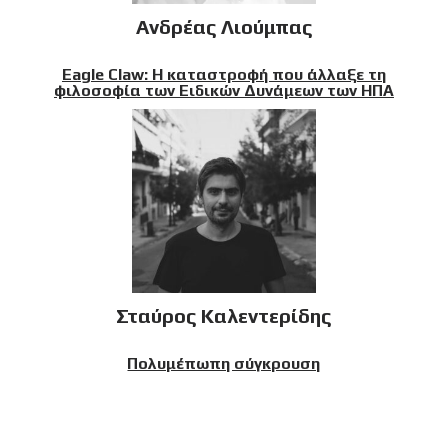
Ανδρέας Λιούμπας
Eagle Claw: Η καταστροφή που άλλαξε τη
φιλοσοφία των Ειδικών Δυνάμεων των ΗΠΑ
Σταύρος Καλεντερίδης
Πολυμέπωπη σύγκρουση