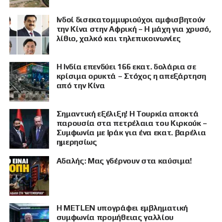
Ινδοί δισεκατομμυριούχοι αμφισβητούν
την Κίνα στην Αφρική – Η μάχη για χρυσό,
λίθιο, χαλκό και τηλεπικοινωνίες
Η Ινδία επενδύει 166 εκατ. δολάρια σε
κρίσιμα ορυκτά – Στόχος η απεξάρτηση
από την Κίνα
Σημαντική εξέλιξη! Η Τουρκία αποκτά
παρουσία στα πετρέλαια του Κιρκούκ –
Συμφωνία με Ιράκ για ένα εκατ. βαρέλια
ημερησίως
Αδαλής: Μας γδέρνουν στα καύσιμα!
Η METLEN υπογράφει εμβληματική
συμφωνία προμήθειας γαλλίου