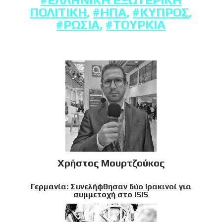
ΠΟΛΙΤΙΚΉ
,
#ΗΠΑ
,
#ΚΎΠΡΟΣ
,
#ΡΩΣΊΑ
,
#ΤΟΥΡΚΊΑ
Χρήστος Μουρτζούκος
Γερμανία: Συνελήφθησαν δύο Ιρακινοί για
συμμετοχή στο ISIS