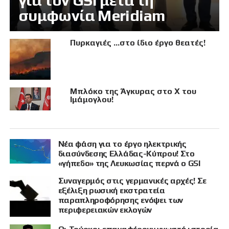
για τον GSI μετά τη
συμφωνία Meridiam
Πυρκαγιές …στο ίδιο έργο θεατές!
Μπλόκο της Άγκυρας στο X του
Ιμάμογλου!
Νέα φάση για το έργο ηλεκτρικής
διασύνδεσης Ελλάδας-Κύπρου! Στο
«γήπεδο» της Λευκωσίας περνά ο GSI
Συναγερμός στις γερμανικές αρχές! Σε
εξέλιξη ρωσική εκστρατεία
παραπληροφόρησης ενόψει των
περιφερειακών εκλογών