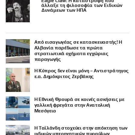
Eagle Claw: Η καταστροφή που
άλλαξε τη φιλοσοφία των Ειδικών
Δυνάμεων των ΗΠΑ
Από εισαγωγέας σε κατασκευαστής! Η
Αλβανία παρέδωσε τα πρώτα
στρατιωτικά οχήματα εγχώριας
παραγωγής
Η Κύπρος δεν είναι μόνη – Αντιστράτηγος
ε.α. Δημόκριτος Ζερβάκης
Η Εθνική Φρουρά σε κοινές ασκήσεις με
γαλλική φρεγάτα στην Ανατολική
Μεσόγειο
Η Ταϊλάνδη στοχεύει στην απόκτηση των
ινδικών υπερηχητικών πυραύλων