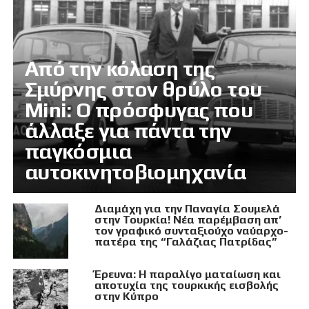
Από την κόλαση της
Σμύρνης στον θρύλο του
Mini: Ο πρόσφυγας που
άλλαξε για πάντα την
παγκόσμια
αυτοκινητοβιομηχανία
Διαμάχη για την Παναγία Σουμελά
στην Τουρκία! Νέα παρέμβαση απ’
τον γραφικό συνταξιούχο ναύαρχο-
πατέρα της “Γαλάζιας Πατρίδας”
Έρευνα: Η παραλίγο ματαίωση και
αποτυχία της τουρκικής εισβολής
στην Κύπρο