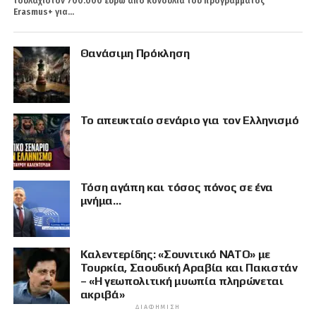
τουλάχιστον 700.000 ευρώ από κονδύλια του προγράμματος
Erasmus+ για...
Θανάσιμη Πρόκληση
Το απευκταίο σενάριο για τον Ελληνισμό
Τόση αγάπη και τόσος πόνος σε ένα
μνήμα…
Καλεντερίδης: «Σουνιτικό ΝΑΤΟ» με
Τουρκία, Σαουδική Αραβία και Πακιστάν
– «Η γεωπολιτική μυωπία πληρώνεται
ακριβά»
ΔΙΑΦΉΜΙΣΗ