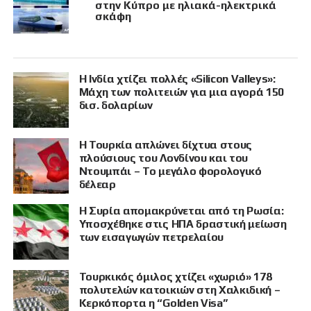
στην Κύπρο με ηλιακά-ηλεκτρικά
σκάφη
Η Ινδία χτίζει πολλές «Silicon Valleys»:
Μάχη των πολιτειών για μια αγορά 150
δισ. δολαρίων
Η Τουρκία απλώνει δίχτυα στους
πλούσιους του Λονδίνου και του
Ντουμπάι – Το μεγάλο φορολογικό
δέλεαρ
Η Συρία απομακρύνεται από τη Ρωσία:
Υποσχέθηκε στις ΗΠΑ δραστική μείωση
των εισαγωγών πετρελαίου
Τουρκικός όμιλος χτίζει «χωριό» 178
πολυτελών κατοικιών στη Χαλκιδική –
Κερκόπορτα η “Golden Visa”