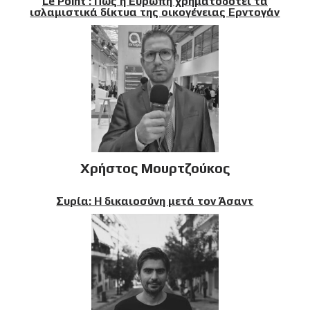
Le Point : Πώς η Ευρώπη χρηματοδοτεί τα
ισλαμιστικά δίκτυα της οικογένειας Ερντογάν
Χρήστος Μουρτζούκος
Συρία: Η δικαιοσύνη μετά τον Άσαντ