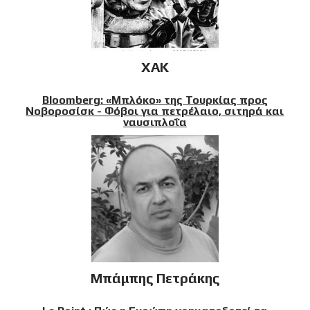
XAK
Bloomberg: «Μπλόκο» της Τουρκίας προς
Νοβοροσίσκ - Φόβοι για πετρέλαιο, σιτηρά και
ναυσιπλοΐα
Μπάμπης Πετράκης