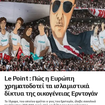
Le Point : Πώς η Ευρώπη
χρηματοδοτεί τα ισλαμιστικά
δίκτυα της οικογένειας Ερντογάν
Το ίδρυμα, του οποίου ηγείται ο γιος του Ερντογάν, έλαβε συνολικά