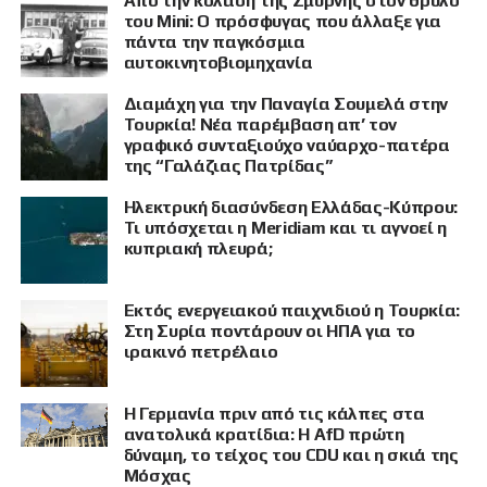
Από την κόλαση της Σμύρνης στον θρύλο
του Mini: Ο πρόσφυγας που άλλαξε για
πάντα την παγκόσμια
αυτοκινητοβιομηχανία
Διαμάχη για την Παναγία Σουμελά στην
Τουρκία! Νέα παρέμβαση απ’ τον
γραφικό συνταξιούχο ναύαρχο-πατέρα
της “Γαλάζιας Πατρίδας”
Ηλεκτρική διασύνδεση Ελλάδας-Κύπρου:
Τι υπόσχεται η Meridiam και τι αγνοεί η
κυπριακή πλευρά;
Εκτός ενεργειακού παιχνιδιού η Τουρκία:
Στη Συρία ποντάρουν οι ΗΠΑ για το
ιρακινό πετρέλαιο
Η Γερμανία πριν από τις κάλπες στα
ανατολικά κρατίδια: Η AfD πρώτη
δύναμη, το τείχος του CDU και η σκιά της
Μόσχας