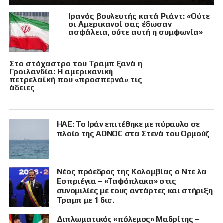
Ιρανός βουλευτής κατά Ριάντ: «Ούτε
οι Αμερικανοί σας έδωσαν
ασφάλεια, ούτε αυτή η συμφωνία»
Στο στόχαστρο του Τραμπ ξανά η
Γροιλανδία: Η αμερικανική
πετρελαϊκή που «προσπερνά» τις
άδειες
ΗΑΕ: Το Ιράν επιτέθηκε με πύραυλο σε
πλοίο της ADNOC στα Στενά του Ορμούζ
Νέος πρόεδρος της Κολομβίας ο Ντε λα
Εσπριέγια – «Ταφόπλακα» στις
συνομιλίες με τους αντάρτες και στήριξη
Τραμπ με 1 δισ.
Διπλωματικός «πόλεμος» Μαδρίτης –