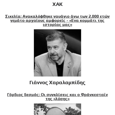
XAK
Σικελία: Ανακαλύφθηκε ναυάγιο άνω των 2.000 ετών
γεμάτο αρχαίους αμφορείς - «Ενα κομμάτι της
ιστορίας μας»
Γιάννος Χαραλαμπίδης
Γόρδιος δεσμός: Οι συγκλίσεις και ο Φράνκεσταϊν
της «λύσης»