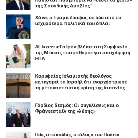
της Σαουδικής Αραβίας”
Χάνει ο Τραμπ έδαφος σε δύο από τα
ισχυρότερα πολιτικά του όπλα;
Al Jazeera:Το Ιράν βλέπει στη Συμφωνία
της Μέκκας «παράθυρο» για αποχώρηση
ΗΠΑ
Κορυφαίος Ισλαμιστής θεολόγος
ΠΡΟΒΟΛΗ
κατηγορεί το Ισραήλ ότι ενορχήστρωσε
τη μεταναστευτική κρίση της Ισπανίας
Γόρδιος δεσμός: Οι συγκλίσεις και ο
Φράνκεσταϊν της «λύσης»
Πώς ο «σκιώδης στόλος» του Πούτιν