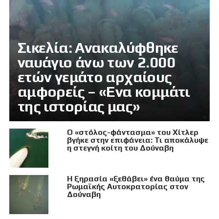
Σικελία: Ανακαλύφθηκε
ναυάγιο άνω των 2.000
ετών γεμάτο αρχαίους
αμφορείς – «Ενα κομμάτι
της ιστορίας μας»
Ο «στόλος-φάντασμα» του Χίτλερ
βγήκε στην επιφάνεια: Τι αποκάλυψε
η στεγνή κοίτη του Δούναβη
Η ξηρασία «ξεθάβει» ένα θαύμα της
Ρωμαϊκής Αυτοκρατορίας στον
Δούναβη