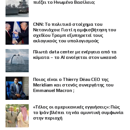
πιέζει το Ηνωμένο Βασίλειο;
CNN: Το πολιτικό στοίχημα του
Νετανιάχου: Γιατί η αμφισβήτηση του
σχεδίου Τραμπ εξυπηρετεί τους
εκλογικούς του υπολογισμούς
Πλωτά data center με ενέργεια από τα
κύματα – το AI ανοίγεται στον ωκεανό
Ποιος είναι ο Thierry Déau CEO της
Meridiam και στενός συνεργάτης του
Emmanuel Macron ;
«Τέλος οι αμερικανικές εγγυήσεις»: Πώς
το Ιράν βλέπει τη νέα αμυντική συμφωνία
στην περιοχή