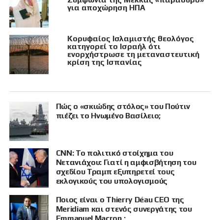
για αποχώρηση ΗΠΑ
Κορυφαίος Ισλαμιστής θεολόγος
κατηγορεί το Ισραήλ ότι
ενορχήστρωσε τη μεταναστευτική
κρίση της Ισπανίας
Πώς ο «σκιώδης στόλος» του Πούτιν
πιέζει το Ηνωμένο Βασίλειο;
CNN: Το πολιτικό στοίχημα του
Νετανιάχου: Γιατί η αμφισβήτηση του
σχεδίου Τραμπ εξυπηρετεί τους
εκλογικούς του υπολογισμούς
Ποιος είναι ο Thierry Déau CEO της
Meridiam και στενός συνεργάτης του
Emmanuel Macron ;