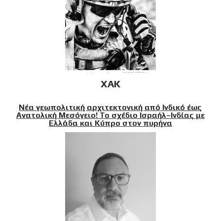
XAK
Νέα γεωπολιτική αρχιτεκτονική από Ινδικό έως
Ανατολική Μεσόγειο! Το σχέδιο Ισραήλ–Ινδίας με
Ελλάδα και Κύπρο στον πυρήνα