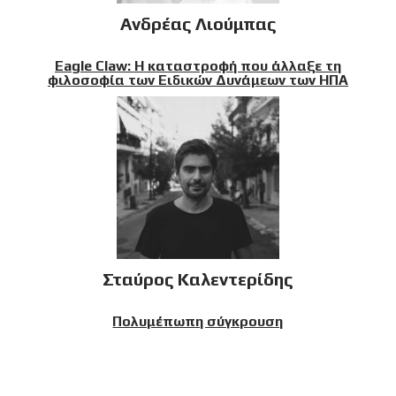
Ανδρέας Λιούμπας
Eagle Claw: Η καταστροφή που άλλαξε τη
φιλοσοφία των Ειδικών Δυνάμεων των ΗΠΑ
Σταύρος Καλεντερίδης
Πολυμέπωπη σύγκρουση