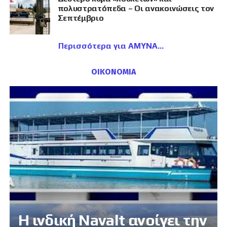
πολυστρατόπεδα – Οι ανακοινώσεις τον
Σεπτέμβριο
Περισσότερα για ΑΜΥΝΑ
ΟΙΚΟΝΟΜΙΑ
Η ινδική Navalt ανοίγει την