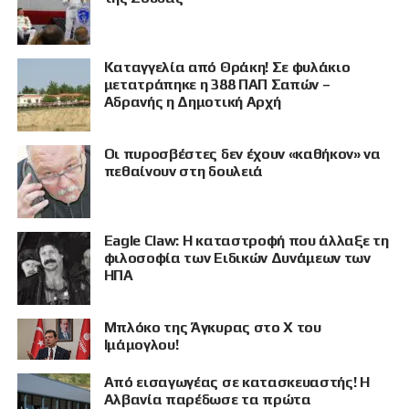
Καταγγελία από Θράκη! Σε φυλάκιο
μετατράπηκε η 388 ΠΑΠ Σαπών –
Αδρανής η Δημοτική Αρχή
Οι πυροσβέστες δεν έχουν «καθήκον» να
ΠΡΟΒΟΛΗ
πεθαίνουν στη δουλειά
Eagle Claw: Η καταστροφή που άλλαξε τη
φιλοσοφία των Ειδικών Δυνάμεων των
ΗΠΑ
Μπλόκο της Άγκυρας στο X του
Ιμάμογλου!
Από εισαγωγέας σε κατασκευαστής! Η
Αλβανία παρέδωσε τα πρώτα