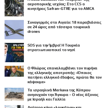
αεροπορικής ισχύος: Στο CCS ο
κινητήρας Safran–GTRE για το AMCA
Συναγερμός στο Αιγαίο: 18 παραβιάσεις
σε 24 ώρες από τέσσερα τουρκικά
drones
SOS για την Ίμβρο! Η Τουρκία
στρατιωτικοποιεί το νησί
Ο Φλώρος επαναλαμβάνει τον πυρήνα
της ελληνικής αποτροπής: «Όποιος
πατήσει ελληνικό έδαφος, πρώτα θα τον
κάψουμε»
Τα ισραηλινά Merkava της Κύπρου
ανησυχούν την Άγκυρα – Ο νέος άξονας
με Ισραήλ και Γαλλία
Δεύτερο κύμα «λουκέτων» και