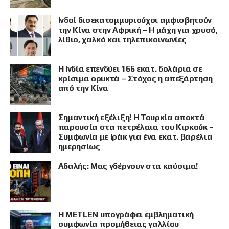
Ινδοί δισεκατομμυριούχοι αμφισβητούν
την Κίνα στην Αφρική – Η μάχη για χρυσό,
λίθιο, χαλκό και τηλεπικοινωνίες
Η Ινδία επενδύει 166 εκατ. δολάρια σε
κρίσιμα ορυκτά – Στόχος η απεξάρτηση
από την Κίνα
Σημαντική εξέλιξη! Η Τουρκία αποκτά
παρουσία στα πετρέλαια του Κιρκούκ –
Συμφωνία με Ιράκ για ένα εκατ. βαρέλια
ημερησίως
Αδαλής: Μας γδέρνουν στα καύσιμα!
Η METLEN υπογράφει εμβληματική
συμφωνία προμήθειας γαλλίου