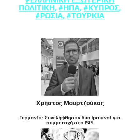
ΠΟΛΙΤΙΚΉ
,
#ΗΠΑ
,
#ΚΎΠΡΟΣ
,
#ΡΩΣΊΑ
,
#ΤΟΥΡΚΊΑ
Χρήστος Μουρτζούκος
Γερμανία: Συνελήφθησαν δύο Ιρακινοί για
συμμετοχή στο ISIS