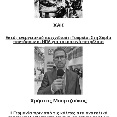
XAK
Εκτός ενεργειακού παιχνιδιού η Τουρκία: Στη Συρία
ποντάρουν οι ΗΠΑ για το ιρακινό πετρέλαιο
Χρήστος Μουρτζούκος
Η Γερμανία πριν από τις κάλπες στα ανατολικά