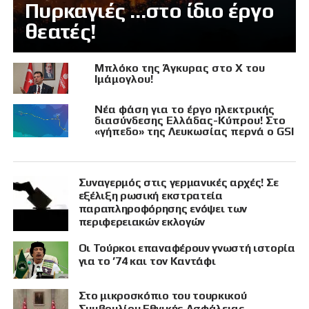
Πυρκαγιές …στο ίδιο έργο
θεατές!
Μπλόκο της Άγκυρας στο X του
Ιμάμογλου!
Νέα φάση για το έργο ηλεκτρικής
διασύνδεσης Ελλάδας-Κύπρου! Στο
«γήπεδο» της Λευκωσίας περνά ο GSI
Συναγερμός στις γερμανικές αρχές! Σε
εξέλιξη ρωσική εκστρατεία
παραπληροφόρησης ενόψει των
περιφερειακών εκλογών
Οι Τούρκοι επαναφέρουν γνωστή ιστορία
για το ’74 και τον Καντάφι
Στο μικροσκόπιο του τουρκικού
Συμβουλίου Εθνικής Ασφάλειας