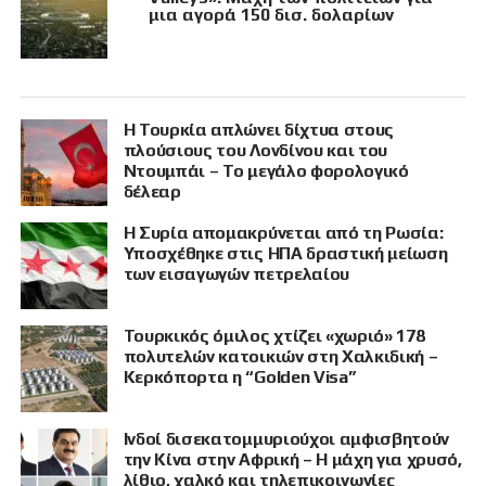
μια αγορά 150 δισ. δολαρίων
Η Τουρκία απλώνει δίχτυα στους
πλούσιους του Λονδίνου και του
Ντουμπάι – Το μεγάλο φορολογικό
δέλεαρ
Η Συρία απομακρύνεται από τη Ρωσία:
Υποσχέθηκε στις ΗΠΑ δραστική μείωση
των εισαγωγών πετρελαίου
Τουρκικός όμιλος χτίζει «χωριό» 178
πολυτελών κατοικιών στη Χαλκιδική –
Κερκόπορτα η “Golden Visa”
Ινδοί δισεκατομμυριούχοι αμφισβητούν
την Κίνα στην Αφρική – Η μάχη για χρυσό,
λίθιο, χαλκό και τηλεπικοινωνίες