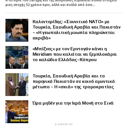
Η ιστορία του Σωτήρη και της Ανδρούλας περικλείει πολλά στοιχεία
μιας εποχής 52 χρόνια πριν, αλλά και πολλά από όσα...
Καλεντερίδης: «Σουνιτικό ΝΑΤΟ» με
Τουρκία, Σαουδική Αραβία και Πακιστάν
– «Η γεωπολιτική μυωπία πληρώνεται
ακριβά»
«Μπίζνες» με τον Ερντογάν κάνει η
Meridiam που καλείται να ξεμπλοκάρει
το καλώδιο Ελλάδας–Κύπρου
Τουρκία, Σαουδική Αραβία και το
πυρηνικό Πακιστάν σε κοινό αμυντικό
μέτωπο – Η «σκιά» της τρομοκρατίας
Ώρα μηδέν για την Ιερά Μονή στο Σινά
ΔΙΑΦΉΜΙΣΗ