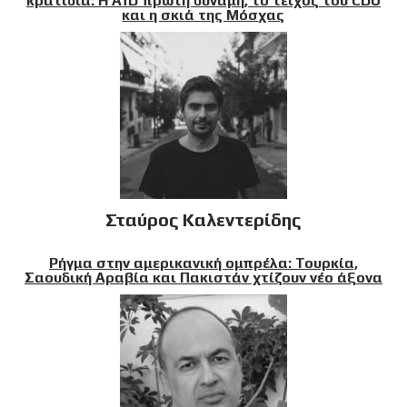
κρατίδια: Η AfD πρώτη δύναμη, το τείχος του CDU
και η σκιά της Μόσχας
Σταύρος Καλεντερίδης
Ρήγμα στην αμερικανική ομπρέλα: Τουρκία,
Σαουδική Αραβία και Πακιστάν χτίζουν νέο άξονα