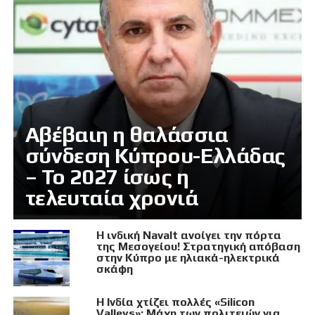
Αβέβαιη η θαλάσσια
σύνδεση Κύπρου-Ελλάδας
– Το 2027 ίσως η
τελευταία χρονιά
Η ινδική Navalt ανοίγει την πόρτα
της Μεσογείου! Στρατηγική απόβαση
στην Κύπρο με ηλιακά-ηλεκτρικά
σκάφη
Η Ινδία χτίζει πολλές «Silicon
Valleys»: Μάχη των πολιτειών για