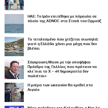
ΗΑΕ: Το Ιράν επιτέθηκε με πύραυλο σε
πλοίο της ADNOC στα Στενά του Ορμούζ
Το τετελεσμένο που χτίζεται σιωπηλά:
γιατί η Ελλάδα χάνει μια μάχη που δεν
βλέπει
Σύγκρουση Μασκ με την υποψήφια
Πρόεδρο της Γαλλίας που πρότεινε να
κλε΄σιει το X – «Η δημοκρατία δεν
πωλείται»
Η μοίρα των ωκεανών θα κριθεί στο
Αιγαίο
Νέος πρόεδρος της Κολομβίας ο Ντε λα