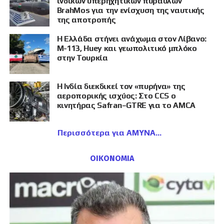
ινδικών υπερηχητικών πυραύλων
BrahMos για την ενίσχυση της ναυτικής
της αποτροπής
Η Ελλάδα στήνει ανάχωμα στον Λίβανο:
M-113, Huey και γεωπολιτικό μπλόκο
στην Τουρκία
Η Ινδία διεκδικεί τον «πυρήνα» της
αεροπορικής ισχύος: Στο CCS ο
κινητήρας Safran–GTRE για το AMCA
Περισσότερα για ΑΜΥΝΑ
ΟΙΚΟΝΟΜΙΑ