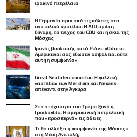
ιρακινό πετρέλαιο
Η Γερμανία πριν από τις κάλπες στα
ανατολικά κρατίδια: Η AfD πρώτη
δύναμη, το τείχος του CDU και η σκιά της
Μόσχας
Ιρανός βουλευτής κατά Ριάντ: «Ούτε οι
Αμερικανοί σας έδωσαν ασφάλεια, ούτε
αυτή η συμφωνία»
Great Sea Interconnector: Η γαλλική
«ασπίδα» των Meridiam και Nexans
απέναντι στην Άγκυρα
Στο στόχαστρο του Τραμπ ξανά η
ΠΡΟΒΟΛΗ
Γροιλανδία: Η αμερικανική πετρελαϊκή
που «προσπερνά» τις άδειες
Τι θα αλλάξει η «συμφωνία της Μέκκας»
στη Μέση Ανατολή;