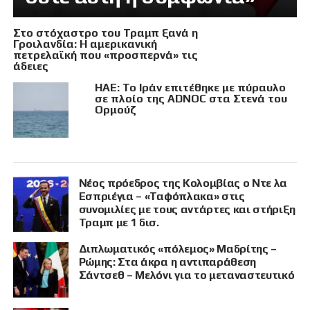
Στο στόχαστρο του Τραμπ ξανά η
Γροιλανδία: Η αμερικανική
πετρελαϊκή που «προσπερνά» τις
άδειες
ΗΑΕ: Το Ιράν επιτέθηκε με πύραυλο
σε πλοίο της ADNOC στα Στενά του
Ορμούζ
Νέος πρόεδρος της Κολομβίας ο Ντε λα
Εσπριέγια – «Ταφόπλακα» στις
συνομιλίες με τους αντάρτες και στήριξη
Τραμπ με 1 δισ.
Διπλωματικός «πόλεμος» Μαδρίτης –
Ρώμης: Στα άκρα η αντιπαράθεση
Σάντσεθ – Μελόνι για το μεταναστευτικό