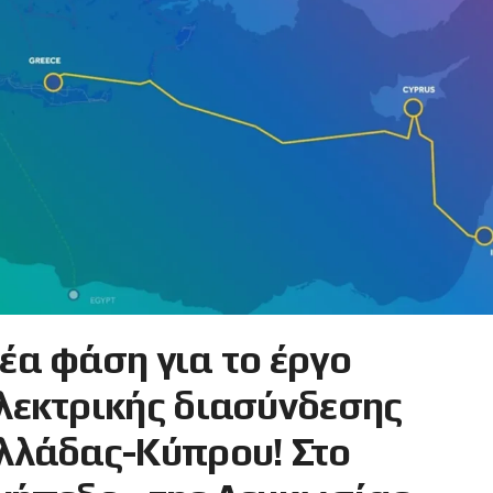
έα φάση για το έργο
λεκτρικής διασύνδεσης
λλάδας-Κύπρου! Στο