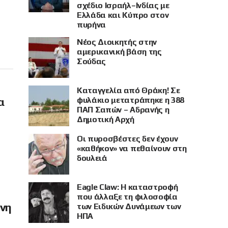
σχέδιο Ισραήλ–Ινδίας με
Ελλάδα και Κύπρο στον
πυρήνα
Νέος Διοικητής στην
αμερικανική βάση της
Σούδας
Καταγγελία από Θράκη! Σε
φυλάκιο μετατράπηκε η 388
α
ΠΑΠ Σαπών – Αδρανής η
Δημοτική Αρχή
Οι πυροσβέστες δεν έχουν
«καθήκον» να πεθαίνουν στη
δουλειά
Eagle Claw: Η καταστροφή
που άλλαξε τη φιλοσοφία
όνη
των Ειδικών Δυνάμεων των
ΗΠΑ