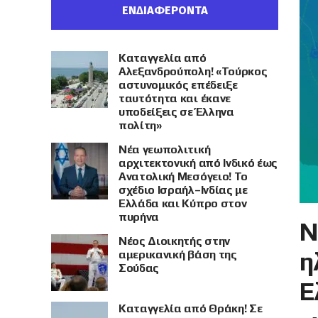
ΕΝΔΙΑΦΕΡΟΝΤΑ
Καταγγελία από
Αλεξανδρούπολη! «Τούρκος
αστυνομικός επέδειξε
ταυτότητα και έκανε
υποδείξεις σε Έλληνα
πολίτη»
Νέα γεωπολιτική
αρχιτεκτονική από Ινδικό έως
Ανατολική Μεσόγειο! Το
σχέδιο Ισραήλ–Ινδίας με
Ελλάδα και Κύπρο στον
πυρήνα
Ν
Νέος Διοικητής στην
η
αμερικανική βάση της
Σούδας
Ε
Καταγγελία από Θράκη! Σε