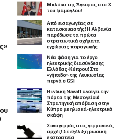
Μπλόκο της Άγκυρας στο X
του Ιμάμογλου!
Από εισαγωγέας σε
κατασκευαστής! Η Αλβανία
παρέδωσε τα πρώτα
στρατιωτικά οχήματα
ής»
εγχώριας παραγωγής
Νέα φάση για το έργο
ηλεκτρικής διασύνδεσης
Ελλάδας-Κύπρου! Στο
«γήπεδο» της Λευκωσίας
περνά ο GSI
Η ινδική Navalt ανοίγει την
πόρτα της Μεσογείου!
Στρατηγική απόβαση στην
Κύπρο με ηλιακά-ηλεκτρικά
νου
σκάφη
ο
Συναγερμός στις γερμανικές
αρχές! Σε εξέλιξη ρωσική
εκστρατεία