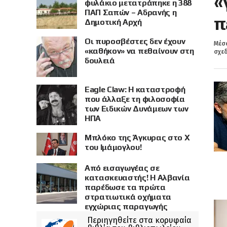
«
φυλάκιο μετατράπηκε η 388
ΠΑΠ Σαπών – Αδρανής η
π
Δημοτική Αρχή
Οι πυροσβέστες δεν έχουν
Μέσα
«καθήκον» να πεθαίνουν στη
σχεδ
δουλειά
Eagle Claw: Η καταστροφή
που άλλαξε τη φιλοσοφία
των Ειδικών Δυνάμεων των
ΗΠΑ
Μπλόκο της Άγκυρας στο X
του Ιμάμογλου!
Από εισαγωγέας σε
κατασκευαστής! Η Αλβανία
παρέδωσε τα πρώτα
στρατιωτικά οχήματα
εγχώριας παραγωγής
Περιηγηθείτε στα κορυφαία