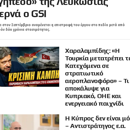
γήπεδο» της Λευκωσίας
ερνά ο GSI
 στον Σεπτέμβριο αναμένεται η επιστροφή του έργου στο πεδίο μετά από
όν δύο χρόνια στασιμότητας.
Χαραλαμπίδης: «Η
Τουρκία μετατρέπει τ
Κατεχόμενα σε
στρατιωτικό
αεροπλανοφόρο» – Τι
αποκάλυψε για
Κυπριακό, ΟΗΕ και
ενεργειακό παιχνίδι
Η Κύπρος δεν είναι μ
– Αντιστράτηγος ε.α.