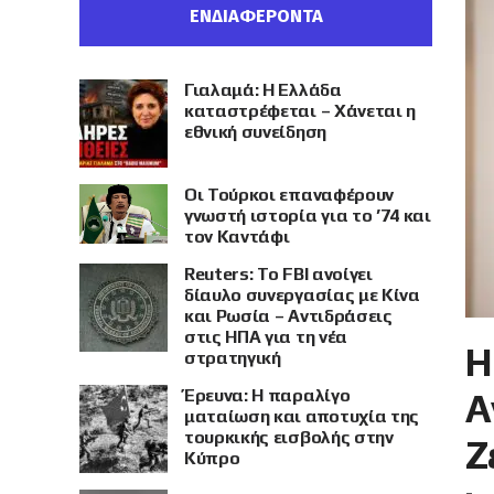
ΕΝΔΙΑΦΕΡΟΝΤΑ
Γιαλαμά: Η Ελλάδα
καταστρέφεται – Χάνεται η
εθνική συνείδηση
Οι Τούρκοι επαναφέρουν
γνωστή ιστορία για το ’74 και
τον Καντάφι
Reuters: Το FBI ανοίγει
δίαυλο συνεργασίας με Κίνα
και Ρωσία – Αντιδράσεις
στις ΗΠΑ για τη νέα
Η
στρατηγική
Έρευνα: Η παραλίγο
Α
ματαίωση και αποτυχία της
τουρκικής εισβολής στην
Ζ
Κύπρο