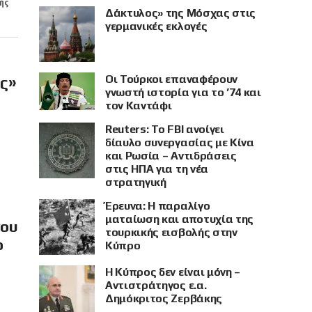
ής
Δάκτυλος» της Μόσχας στις
γερμανικές εκλογές
Οι Τούρκοι επαναφέρουν
ής»
γνωστή ιστορία για το ’74 και
τον Καντάφι
Reuters: Το FBI ανοίγει
δίαυλο συνεργασίας με Κίνα
και Ρωσία – Αντιδράσεις
στις ΗΠΑ για τη νέα
στρατηγική
Έρευνα: Η παραλίγο
ματαίωση και αποτυχία της
νου
τουρκικής εισβολής στην
ο
Κύπρο
Η Κύπρος δεν είναι μόνη –
Αντιστράτηγος ε.α.
Δημόκριτος Ζερβάκης