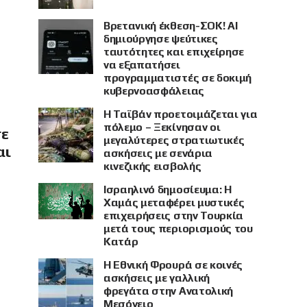
Βρετανική έκθεση-ΣΟΚ! AI
δημιούργησε ψεύτικες
ταυτότητες και επιχείρησε
να εξαπατήσει
προγραμματιστές σε δοκιμή
κυβερνοασφάλειας
Η Ταϊβάν προετοιμάζεται για
πόλεμο – Ξεκίνησαν οι
σε
μεγαλύτερες στρατιωτικές
αι
ασκήσεις με σενάρια
κινεζικής εισβολής
Ισραηλινό δημοσίευμα: Η
Χαμάς μεταφέρει μυστικές
επιχειρήσεις στην Τουρκία
μετά τους περιορισμούς του
Κατάρ
Η Εθνική Φρουρά σε κοινές
ασκήσεις με γαλλική
φρεγάτα στην Ανατολική
Μεσόγειο