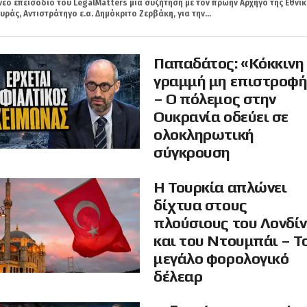
νέο επεισόδιο του LegalMatters μια συζήτηση με τον πρώην Αρχηγό της Εθνικ
ράς, Αντιστράτηγο ε.α. Δημόκριτο Ζερβάκη, για την...
Παπαδάτος: «Κόκκινη
γραμμή μη επιστροφ
– Ο πόλεμος στην
Ουκρανία οδεύει σε
ολοκληρωτική
σύγκρουση
Η Τουρκία απλώνει
δίχτυα στους
πλούσιους του Λονδί
και του Ντουμπάι – Τ
μεγάλο φορολογικό
δέλεαρ