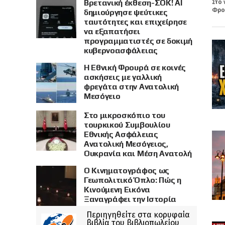
Βρετανική έκθεση-ΣΟΚ! AI
Στο 
Φρου
δημιούργησε ψεύτικες
ταυτότητες και επιχείρησε
να εξαπατήσει
προγραμματιστές σε δοκιμή
κυβερνοασφάλειας
Η Εθνική Φρουρά σε κοινές
ασκήσεις με γαλλική
φρεγάτα στην Ανατολική
Μεσόγειο
Στο μικροσκόπιο του
τουρκικού Συμβουλίου
Εθνικής Ασφάλειας
Ανατολική Μεσόγειος,
Ουκρανία και Μέση Ανατολή
Ο Κινηματογράφος ως
Γεωπολιτικό Όπλο: Πώς η
Κινούμενη Εικόνα
Ξαναγράφει την Ιστορία
Περιηγηθείτε στα κορυφαία
βιβλία του βιβλιοπωλείου