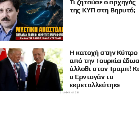
Τι ζητούσε ο αρχηγός
της ΚΥΠ στη Βηρυτό;
Η κατοχή στην Κύπρο
από την Τουρκία έδω
άλλοθι στον Τραμπ! Κ
ο Ερντογάν το
εκμεταλλεύτηκε
ΔΙΑΦΉΜΙΣΗ