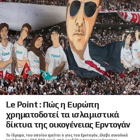
Le Point : Πώς η Ευρώπη
χρηματοδοτεί τα ισλαμιστικά
δίκτυα της οικογένειας Ερντογάν
Το ίδρυμα, του οποίου ηγείται ο γιος του Ερντογάν, έλαβε συνολικά