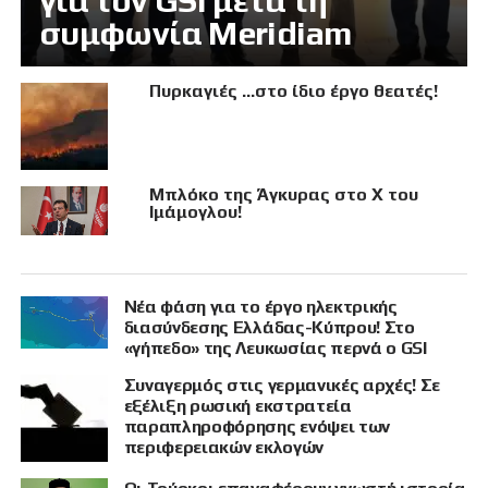
για τον GSI μετά τη
συμφωνία Meridiam
Πυρκαγιές …στο ίδιο έργο θεατές!
Μπλόκο της Άγκυρας στο X του
Ιμάμογλου!
Νέα φάση για το έργο ηλεκτρικής
διασύνδεσης Ελλάδας-Κύπρου! Στο
«γήπεδο» της Λευκωσίας περνά ο GSI
Συναγερμός στις γερμανικές αρχές! Σε
εξέλιξη ρωσική εκστρατεία
παραπληροφόρησης ενόψει των
περιφερειακών εκλογών