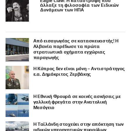
Eagle Claw: Η καταστροφή που
άλλαξε τη φιλοσοφία των Ειδικών
Δυνάμεων των ΗΠΑ
Από εισαγωγέας σε κατασκευαστής! Η
Αλβανία παρέδωσε τα πρώτα
στρατιωτικά οχήματα εγχώριας
παραγωγής
Η Κύπρος δεν είναι μόνη – Αντιστράτηγος
ε.α. Δημόκριτος Ζερβάκης
Η Εθνική Φρουρά σε κοινές ασκήσεις με
γαλλική φρεγάτα στην Ανατολική
Μεσόγειο
Η Ταϊλάνδη στοχεύει στην απόκτηση των
ινδικών υπερηχητικών πυραύλων