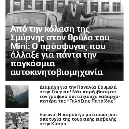
Από την κόλαση της
Σμύρνης στον θρύλο του
Mini: Ο πρόσφυγας που
άλλαξε για πάντα την
παγκόσμια
αυτοκινητοβιομηχανία
Διαμάχη για την Παναγία Σουμελά
στην Τουρκία! Νέα παρέμβαση απ’
τον γραφικό συνταξιούχο ναύαρχο-
πατέρα της “Γαλάζιας Πατρίδας”
Έρευνα: Η παραλίγο ματαίωση και
αποτυχία της τουρκικής εισβολής
στην Κύπρο