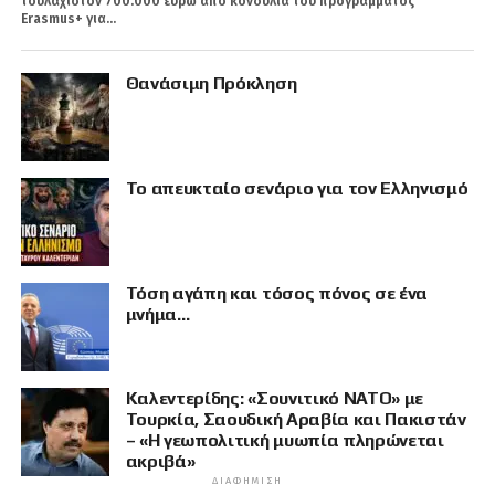
τουλάχιστον 700.000 ευρώ από κονδύλια του προγράμματος
Erasmus+ για...
Θανάσιμη Πρόκληση
Το απευκταίο σενάριο για τον Ελληνισμό
Τόση αγάπη και τόσος πόνος σε ένα
μνήμα…
Καλεντερίδης: «Σουνιτικό ΝΑΤΟ» με
Τουρκία, Σαουδική Αραβία και Πακιστάν
– «Η γεωπολιτική μυωπία πληρώνεται
ακριβά»
ΔΙΑΦΉΜΙΣΗ