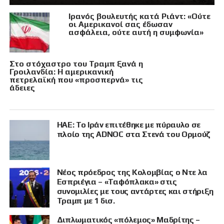
Ιρανός βουλευτής κατά Ριάντ: «Ούτε
οι Αμερικανοί σας έδωσαν
ασφάλεια, ούτε αυτή η συμφωνία»
Στο στόχαστρο του Τραμπ ξανά η
Γροιλανδία: Η αμερικανική
πετρελαϊκή που «προσπερνά» τις
άδειες
ΗΑΕ: Το Ιράν επιτέθηκε με πύραυλο σε
πλοίο της ADNOC στα Στενά του Ορμούζ
Νέος πρόεδρος της Κολομβίας ο Ντε λα
Εσπριέγια – «Ταφόπλακα» στις
συνομιλίες με τους αντάρτες και στήριξη
Τραμπ με 1 δισ.
Διπλωματικός «πόλεμος» Μαδρίτης –