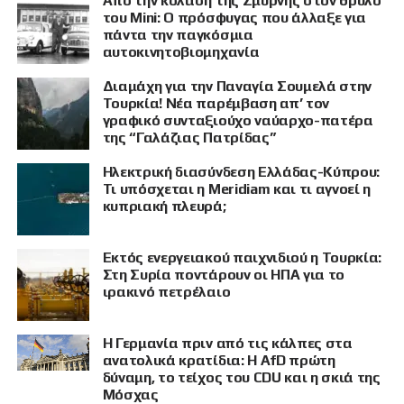
Από την κόλαση της Σμύρνης στον θρύλο
του Mini: Ο πρόσφυγας που άλλαξε για
πάντα την παγκόσμια
αυτοκινητοβιομηχανία
Διαμάχη για την Παναγία Σουμελά στην
Τουρκία! Νέα παρέμβαση απ’ τον
γραφικό συνταξιούχο ναύαρχο-πατέρα
της “Γαλάζιας Πατρίδας”
Ηλεκτρική διασύνδεση Ελλάδας-Κύπρου:
Τι υπόσχεται η Meridiam και τι αγνοεί η
κυπριακή πλευρά;
Εκτός ενεργειακού παιχνιδιού η Τουρκία:
Στη Συρία ποντάρουν οι ΗΠΑ για το
ιρακινό πετρέλαιο
Η Γερμανία πριν από τις κάλπες στα
ανατολικά κρατίδια: Η AfD πρώτη
δύναμη, το τείχος του CDU και η σκιά της
Μόσχας