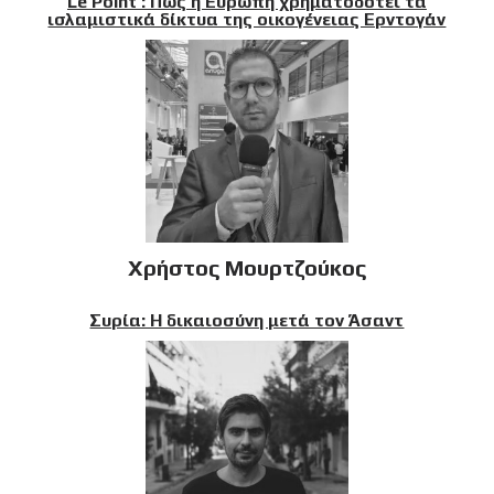
Le Point : Πώς η Ευρώπη χρηματοδοτεί τα
ισλαμιστικά δίκτυα της οικογένειας Ερντογάν
Χρήστος Μουρτζούκος
Συρία: Η δικαιοσύνη μετά τον Άσαντ