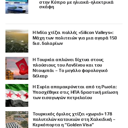
στην Κύπρο με ηλιακά-ηλεκτρικά
σκάφη
Η Ινδία χτίζει πολλές «Silicon Valleys»:
Μάχη των πολιτειών για μια αγορά 150
δισ. δολαρίων
Η Τουρκία απλώνει δίχτυα στους
πλούσιους του Λονδίνου και του
Ντουμπάι – Το μεγάλο φορολογικό
δέλεαρ
Η Συρία απομακρύνεται από τη Ρωσία:
Υποσχέθηκε στις ΗΠΑ δραστική μείωση
των εισαγωγών πετρελαίου
Τουρκικός όμιλος χτίζει «χωριό» 178
πολυτελών κατοικιών στη Χαλκιδική –
Κερκόπορτα η “Golden Visa”