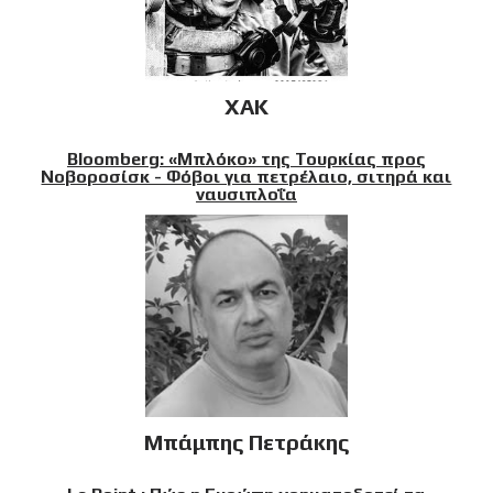
XAK
Bloomberg: «Μπλόκο» της Τουρκίας προς
Νοβοροσίσκ - Φόβοι για πετρέλαιο, σιτηρά και
ναυσιπλοΐα
Μπάμπης Πετράκης