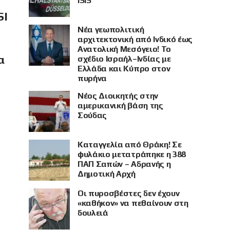
ISIS
SI
Νέα γεωπολιτική
αρχιτεκτονική από Ινδικό έως
Ανατολική Μεσόγειο! Το
α
σχέδιο Ισραήλ–Ινδίας με
Ελλάδα και Κύπρο στον
πυρήνα
Νέος Διοικητής στην
αμερικανική βάση της
Σούδας
Καταγγελία από Θράκη! Σε
φυλάκιο μετατράπηκε η 388
ΠΑΠ Σαπών – Αδρανής η
Δημοτική Αρχή
Οι πυροσβέστες δεν έχουν
«καθήκον» να πεθαίνουν στη
δουλειά