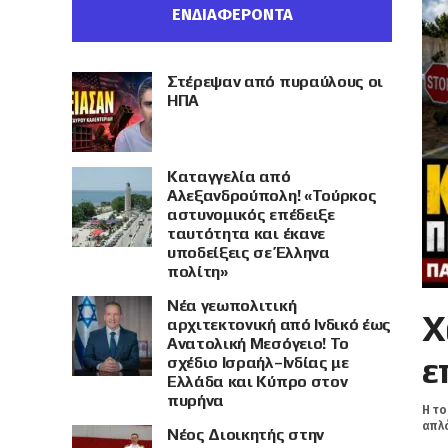
ΕΝΔΙΑΦΕΡΟΝΤΑ
Στέρεψαν από πυραύλους οι
ΗΠΑ
Καταγγελία από
Αλεξανδρούπολη! «Τούρκος
αστυνομικός επέδειξε
ταυτότητα και έκανε
υποδείξεις σε Έλληνα
πολίτη»
Νέα γεωπολιτική
Χ
αρχιτεκτονική από Ινδικό έως
Ανατολική Μεσόγειο! Το
ε
σχέδιο Ισραήλ–Ινδίας με
Ελλάδα και Κύπρο στον
πυρήνα
Η το
απλό
Νέος Διοικητής στην