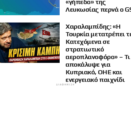
«γήπεδο» της
Λευκωσίας περνά ο G
Χαραλαμπίδης: «Η
Τουρκία μετατρέπει τ
Κατεχόμενα σε
στρατιωτικό
αεροπλανοφόρο» – Τι
αποκάλυψε για
Κυπριακό, ΟΗΕ και
ενεργειακό παιχνίδι
ΔΙΑΦΉΜΙΣΗ