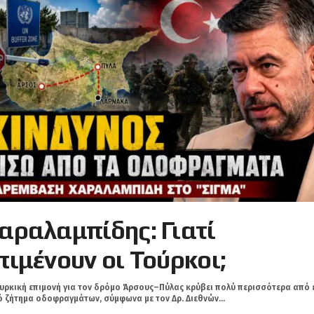
αραλαμπίδης: Γιατί
πιμένουν οι Τούρκοι;
υρκική επιμονή για τον δρόμο Άρσους–Πύλας κρύβει πολύ περισσότερα από 
 ζήτημα οδοφραγμάτων, σύμφωνα με τον Δρ. Διεθνών...