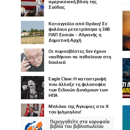
αμερικανική βάση της
Σούδας
Καταγγελία από Θράκη! Σε
φυλάκιο μετατράπηκε η 388
ΠΑΠ Σαπών – Αδρανής η
Δημοτική Αρχή
Οι πυροσβέστες δεν έχουν
«καθήκον» να πεθαίνουν στη
δουλειά
Eagle Claw: Η καταστροφή
που άλλαξε τη φιλοσοφία
των Ειδικών Δυνάμεων των
ΗΠΑ
Μπλόκο της Άγκυρας στο X
του Ιμάμογλου!
Περιηγηθείτε στα κορυφαία
βιβλία του βιβλιοπωλείου