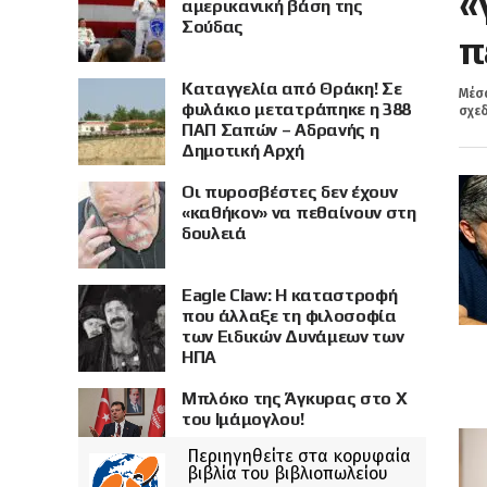
«
αμερικανική βάση της
Σούδας
π
Καταγγελία από Θράκη! Σε
Μέσα
φυλάκιο μετατράπηκε η 388
σχεδ
ΠΑΠ Σαπών – Αδρανής η
Δημοτική Αρχή
Οι πυροσβέστες δεν έχουν
«καθήκον» να πεθαίνουν στη
δουλειά
Eagle Claw: Η καταστροφή
που άλλαξε τη φιλοσοφία
των Ειδικών Δυνάμεων των
ΗΠΑ
Μπλόκο της Άγκυρας στο X
του Ιμάμογλου!
Περιηγηθείτε στα κορυφαία
βιβλία του βιβλιοπωλείου