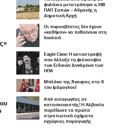
φυλάκιο μετατράπηκε η 388
ΠΑΠ Σαπών – Αδρανής η
Δημοτική Αρχή
Οι πυροσβέστες δεν έχουν
«καθήκον» να πεθαίνουν στη
δουλειά
ής»
Eagle Claw: Η καταστροφή
που άλλαξε τη φιλοσοφία
των Ειδικών Δυνάμεων των
ΗΠΑ
Μπλόκο της Άγκυρας στο X
του Ιμάμογλου!
Από εισαγωγέας σε
νου
κατασκευαστής! Η Αλβανία
ο
παρέδωσε τα πρώτα
στρατιωτικά οχήματα
εγχώριας παραγωγής