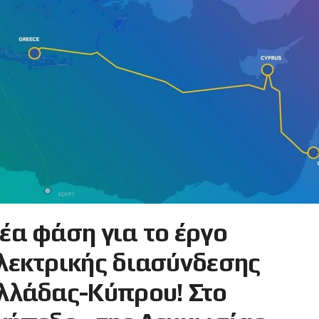
έα φάση για το έργο
λεκτρικής διασύνδεσης
λλάδας-Κύπρου! Στο