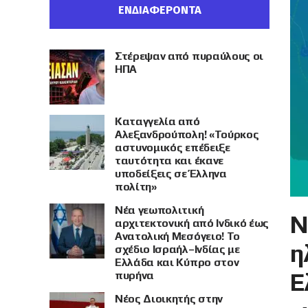
ΕΝΔΙΑΦΕΡΟΝΤΑ
Στέρεψαν από πυραύλους οι
ΗΠΑ
Καταγγελία από
Αλεξανδρούπολη! «Τούρκος
αστυνομικός επέδειξε
ταυτότητα και έκανε
υποδείξεις σε Έλληνα
πολίτη»
Νέα γεωπολιτική
Ν
αρχιτεκτονική από Ινδικό έως
Ανατολική Μεσόγειο! Το
η
σχέδιο Ισραήλ–Ινδίας με
Ελλάδα και Κύπρο στον
Ε
πυρήνα
Νέος Διοικητής στην