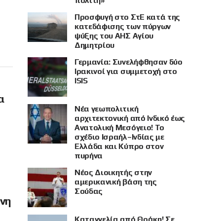
πολίτη»
Προσφυγή στο ΣτΕ κατά της
κατεδάφισης των πύργων
ψύξης του ΑΗΣ Αγίου
Δημητρίου
Γερμανία: Συνελήφθησαν δύο
Ιρακινοί για συμμετοχή στο
ISIS
α
Νέα γεωπολιτική
αρχιτεκτονική από Ινδικό έως
Ανατολική Μεσόγειο! Το
σχέδιο Ισραήλ–Ινδίας με
Ελλάδα και Κύπρο στον
πυρήνα
Νέος Διοικητής στην
αμερικανική βάση της
Σούδας
όνη
Καταγγελία από Θράκη! Σε