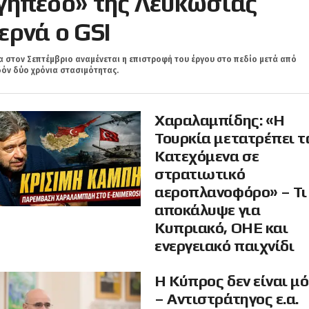
γήπεδο» της Λευκωσίας
ερνά ο GSI
 στον Σεπτέμβριο αναμένεται η επιστροφή του έργου στο πεδίο μετά από
όν δύο χρόνια στασιμότητας.
Χαραλαμπίδης: «Η
Τουρκία μετατρέπει τ
Κατεχόμενα σε
στρατιωτικό
αεροπλανοφόρο» – Τι
αποκάλυψε για
Κυπριακό, ΟΗΕ και
ενεργειακό παιχνίδι
Η Κύπρος δεν είναι μ
– Αντιστράτηγος ε.α.