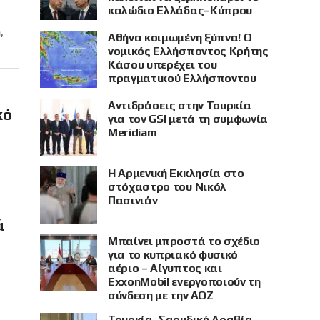
καλώδιο Ελλάδας–Κύπρου
,
Αθήνα κοιμωμένη ξύπνα! Ο
νομικός Ελλήσποντος Κρήτης
Κάσου υπερέχει του
πραγματικού Ελλήσποντου
Αντιδράσεις στην Τουρκία
κό
για τον GSI μετά τη συμφωνία
Meridiam
Η Αρμενική Εκκλησία στο
στόχαστρο του Νικόλ
Πασινιάν
ά
Μπαίνει μπροστά το σχέδιο
για το κυπριακό φυσικό
αέριο – Αίγυπτος και
ExxonMobil ενεργοποιούν τη
σύνδεση με την ΑΟΖ
Τουρκία, Σαουδική Αραβία