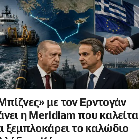
Μπίζνες» με τον Ερντογάν
άνει η Meridiam που καλείτα
α ξεμπλοκάρει το καλώδιο