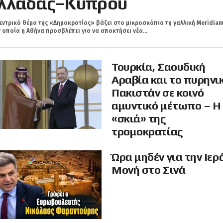
λλάδας–Κύπρου
εντρικό θέμα της «Δημοκρατίας» βάζει στο μικροσκόπιο τη γαλλική Meridiam
 οποία η Αθήνα προσβλέπει για να αποκτήσει νέα...
Τουρκία, Σαουδική
Αραβία και το πυρηνι
Πακιστάν σε κοινό
αμυντικό μέτωπο – Η
«σκιά» της
τρομοκρατίας
Ώρα μηδέν για την Ιερ
Μονή στο Σινά