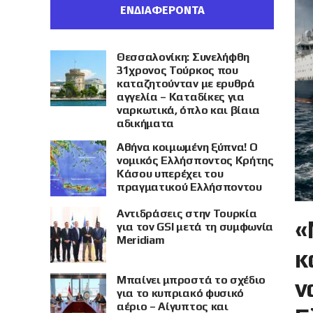
ΕΝΔΙΑΦΕΡΟΝΤΑ
Θεσσαλονίκη: Συνελήφθη
31χρονος Τούρκος που
καταζητούνταν με ερυθρά
αγγελία – Καταδίκες για
ναρκωτικά, όπλο και βίαια
αδικήματα
Αθήνα κοιμωμένη ξύπνα! Ο
νομικός Ελλήσποντος Κρήτης
Κάσου υπερέχει του
πραγματικού Ελλήσποντου
Αντιδράσεις στην Τουρκία
«
για τον GSI μετά τη συμφωνία
Meridiam
κ
Μπαίνει μπροστά το σχέδιο
ν
για το κυπριακό φυσικό
αέριο – Αίγυπτος και