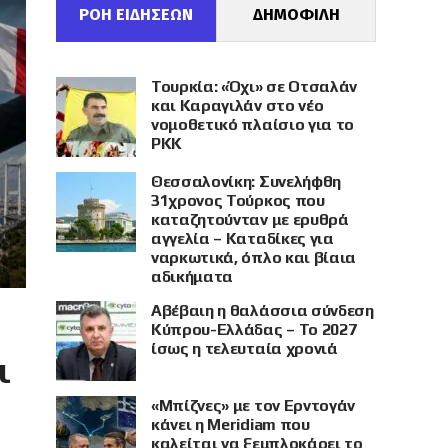
ΡΟΗ ΕΙΔΗΣΕΩΝ
ΔΗΜΟΦΙΛΗ
Τουρκία: «Όχι» σε Οτσαλάν
και Καραγιλάν στο νέο
νομοθετικό πλαίσιο για το
PKK
Θεσσαλονίκη: Συνελήφθη
31χρονος Τούρκος που
καταζητούνταν με ερυθρά
αγγελία – Καταδίκες για
ναρκωτικά, όπλο και βίαια
αδικήματα
Αβέβαιη η θαλάσσια σύνδεση
Κύπρου-Ελλάδας – Το 2027
ίσως η τελευταία χρονιά
ι
«Μπίζνες» με τον Ερντογάν
κάνει η Meridiam που
καλείται να ξεμπλοκάρει το