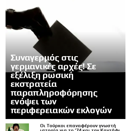
Συναγερμός στις
γερμανικές αρχές! Σε
εξέλιξη ρωσική
εκστρατεία
παραπληροφόρησης
ενόψει των
περιφερειακών εκλογών
Οι Τούρκοι επαναφέρουν γνωστή
ιστορία για το ’74 και τον Καντάφι