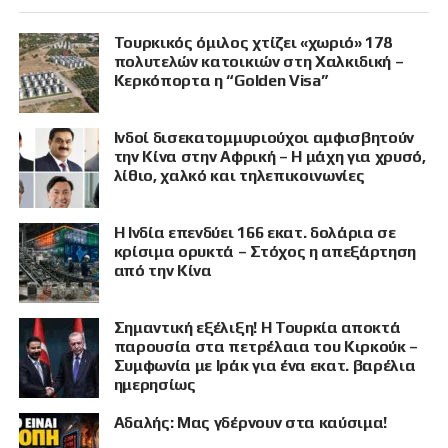
Τουρκικός όμιλος χτίζει «χωριό» 178
πολυτελών κατοικιών στη Χαλκιδική –
Κερκόπορτα η “Golden Visa”
Ινδοί δισεκατομμυριούχοι αμφισβητούν
την Κίνα στην Αφρική – Η μάχη για χρυσό,
λίθιο, χαλκό και τηλεπικοινωνίες
Η Ινδία επενδύει 166 εκατ. δολάρια σε
κρίσιμα ορυκτά – Στόχος η απεξάρτηση
από την Κίνα
Σημαντική εξέλιξη! Η Τουρκία αποκτά
παρουσία στα πετρέλαια του Κιρκούκ –
Συμφωνία με Ιράκ για ένα εκατ. βαρέλια
ημερησίως
Αδαλής: Μας γδέρνουν στα καύσιμα!