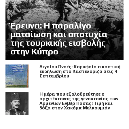
Έρευνα: Η παραλίγο
ματαίωση και αποτυχία
της τουρκικής εισβολής
στην Κύπρο
Αιγαίου Πνοές: Κορυφαία εικαστική
εκδήλωση στο Καστελόριζο στις 4
Σεπτεμβρίου
Η μέρα που εξολοθρεύτηκε ο
αρχιτέκτονας της γενοκτονίας των
Αρμενίων Ενβέρ Πασάς! Τιμή και
δόξα στον Χακόμπ Μελκουμιάν