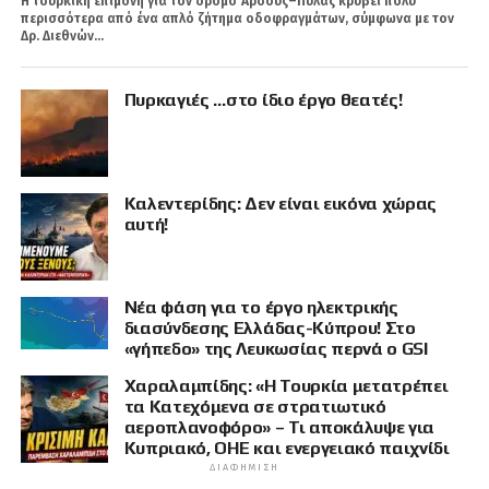
Η τουρκική επιμονή για τον δρόμο Άρσους–Πύλας κρύβει πολύ
περισσότερα από ένα απλό ζήτημα οδοφραγμάτων, σύμφωνα με τον
Δρ. Διεθνών...
Πυρκαγιές …στο ίδιο έργο θεατές!
Καλεντερίδης: Δεν είναι εικόνα χώρας
αυτή!
Νέα φάση για το έργο ηλεκτρικής
διασύνδεσης Ελλάδας-Κύπρου! Στο
«γήπεδο» της Λευκωσίας περνά ο GSI
Χαραλαμπίδης: «Η Τουρκία μετατρέπει
τα Κατεχόμενα σε στρατιωτικό
αεροπλανοφόρο» – Τι αποκάλυψε για
Κυπριακό, ΟΗΕ και ενεργειακό παιχνίδι
ΔΙΑΦΉΜΙΣΗ