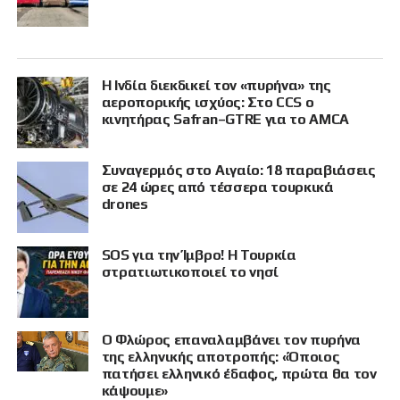
Η Ινδία διεκδικεί τον «πυρήνα» της
αεροπορικής ισχύος: Στο CCS ο
κινητήρας Safran–GTRE για το AMCA
Συναγερμός στο Αιγαίο: 18 παραβιάσεις
σε 24 ώρες από τέσσερα τουρκικά
drones
SOS για την Ίμβρο! Η Τουρκία
στρατιωτικοποιεί το νησί
Ο Φλώρος επαναλαμβάνει τον πυρήνα
της ελληνικής αποτροπής: «Όποιος
πατήσει ελληνικό έδαφος, πρώτα θα τον
κάψουμε»