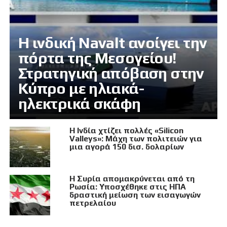
Η ινδική Navalt ανοίγει την
πόρτα της Μεσογείου!
Στρατηγική απόβαση στην
Κύπρο με ηλιακά-
ηλεκτρικά σκάφη
Η Ινδία χτίζει πολλές «Silicon
Valleys»: Μάχη των πολιτειών για
μια αγορά 150 δισ. δολαρίων
Η Συρία απομακρύνεται από τη
Ρωσία: Υποσχέθηκε στις ΗΠΑ
δραστική μείωση των εισαγωγών
πετρελαίου