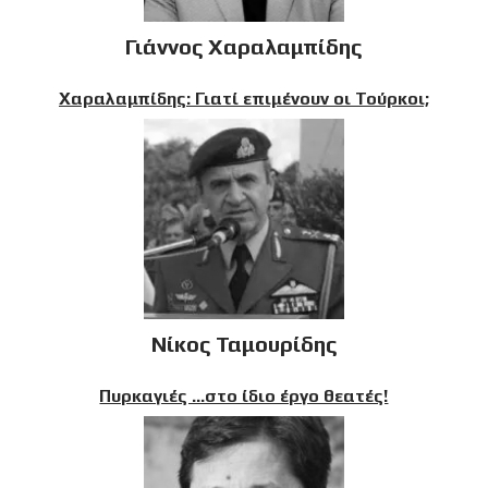
Γιάννος Χαραλαμπίδης
Χαραλαμπίδης: Γιατί επιμένουν οι Τούρκοι;
Νίκος Ταμουρίδης
Πυρκαγιές …στο ίδιο έργο θεατές!