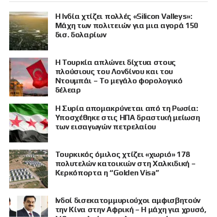
Η Ινδία χτίζει πολλές «Silicon Valleys»:
Μάχη των πολιτειών για μια αγορά 150
δισ. δολαρίων
Η Τουρκία απλώνει δίχτυα στους
πλούσιους του Λονδίνου και του
Ντουμπάι – Το μεγάλο φορολογικό
δέλεαρ
Η Συρία απομακρύνεται από τη Ρωσία:
Υποσχέθηκε στις ΗΠΑ δραστική μείωση
των εισαγωγών πετρελαίου
Τουρκικός όμιλος χτίζει «χωριό» 178
πολυτελών κατοικιών στη Χαλκιδική –
Κερκόπορτα η “Golden Visa”
Ινδοί δισεκατομμυριούχοι αμφισβητούν
την Κίνα στην Αφρική – Η μάχη για χρυσό,