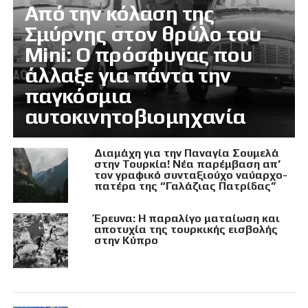
Από την κόλαση της
Σμύρνης στον θρύλο του
Mini: Ο πρόσφυγας που
άλλαξε για πάντα την
παγκόσμια
αυτοκινητοβιομηχανία
Διαμάχη για την Παναγία Σουμελά
στην Τουρκία! Νέα παρέμβαση απ’
τον γραφικό συνταξιούχο ναύαρχο-
πατέρα της “Γαλάζιας Πατρίδας”
Έρευνα: Η παραλίγο ματαίωση και
αποτυχία της τουρκικής εισβολής
στην Κύπρο