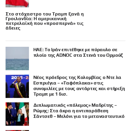
Στο στόχαστρο του Τραμπ ξανά η
Γροιλανδία: Η αμερικανική
πετρελαϊκή που «προσπερνά» τις
άδειες
ΗΑΕ: Το Ιράν επιτέθηκε με πύραυλο σε
πλοίο της ADNOC στα Στενά του Ορμούζ
Νέος πρόεδρος της Κολομβίας ο Ντε λα
Εσπριέγια – «Ταφόπλακα» στις
συνομιλίες με τους αντάρτες και στήριξη
Τραμπ με 1 δισ.
Διπλωματικός «πόλεμος» Μαδρίτης –
Ρώμης: Στα άκρα η αντιπαράθεση
Σάντσεθ – Μελόνι για το μεταναστευτικό