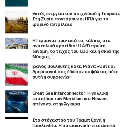
Εκτός ενεργειακού παιχνιδιού η Τουρκία:
Στη Συρία ποντάρουν οι ΗΠΑ για το
ιρακινό πετρέλαιο
Η Γερμανία πριν από τις κάλπες στα
ανατολικά κρατίδια: Η AfD πρώτη
δύναμη, το τείχος του CDU και η σκιά της
Μόσχας
Ιρανός βουλευτής κατά Ριάντ: «Ούτε οι
Αμερικανοί σας έδωσαν ασφάλεια, ούτε
αυτή η συμφωνία»
Great Sea Interconnector: Η γαλλική
«ασπίδα» των Meridiam και Nexans
απέναντι στην Άγκυρα
Στο στόχαστρο του Τραμπ ξανά η
Γροιλανδία: Η αμερικανική πετρελαϊκή