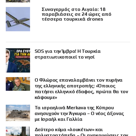
Συναγερμός στο Αιγαίο: 18
παραβιάσεις σε 24 ώρες από
τέσσερα τουρκικά drones
SOS για την Ίμβρο! Η Τουρκία
στρατιωτικοποιεί το νησί
Ο Φλώρος επαναλαμβάνει τον πυρήνα
της ελληνικής αποτροπής: «Όποιος
πατήσει ελληνικό έδαφος, πρώτα θα τον
κάψουμε»
Τα ισραηλινά Merkava της Κύπρου
ανησυχούν την Άγκυρα – Ο νέος άξονας
με Ισραήλ και Γαλλία
Δεύτερο κύμα «λουκέτων» και
πολυστρατόπεδα – Οι ανακοινώσεις τον