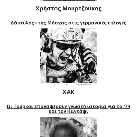
Χρήστος Μουρτζούκος
Δάκτυλος» της Μόσχας στις γερμανικές εκλογές
XAK
Οι Τούρκοι επαναφέρουν γνωστή ιστορία για το '74
και τον Καντάφι