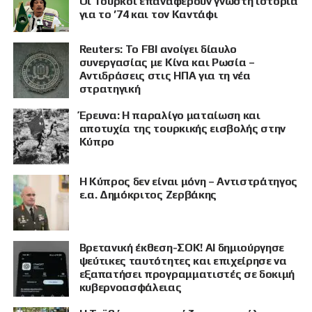
Οι Τούρκοι επαναφέρουν γνωστή ιστορία
για το ’74 και τον Καντάφι
Reuters: Το FBI ανοίγει δίαυλο
συνεργασίας με Κίνα και Ρωσία –
Αντιδράσεις στις ΗΠΑ για τη νέα
στρατηγική
Έρευνα: Η παραλίγο ματαίωση και
αποτυχία της τουρκικής εισβολής στην
Κύπρο
Η Κύπρος δεν είναι μόνη – Αντιστράτηγος
ε.α. Δημόκριτος Ζερβάκης
ΠΡΟΒΟΛΗ
Βρετανική έκθεση-ΣΟΚ! AI δημιούργησε
ψεύτικες ταυτότητες και επιχείρησε να
εξαπατήσει προγραμματιστές σε δοκιμή
κυβερνοασφάλειας