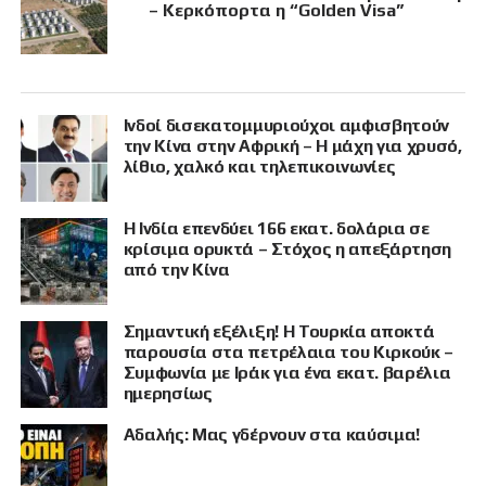
– Κερκόπορτα η “Golden Visa”
Ινδοί δισεκατομμυριούχοι αμφισβητούν
την Κίνα στην Αφρική – Η μάχη για χρυσό,
λίθιο, χαλκό και τηλεπικοινωνίες
Η Ινδία επενδύει 166 εκατ. δολάρια σε
κρίσιμα ορυκτά – Στόχος η απεξάρτηση
από την Κίνα
Σημαντική εξέλιξη! Η Τουρκία αποκτά
παρουσία στα πετρέλαια του Κιρκούκ –
Συμφωνία με Ιράκ για ένα εκατ. βαρέλια
ημερησίως
Αδαλής: Μας γδέρνουν στα καύσιμα!