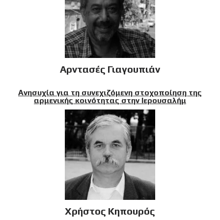
Αρντασές Γιαγουπιάν
Ανησυχία για τη συνεχιζόμενη στοχοποίηση της
αρμενικής κοινότητας στην Ιερουσαλήμ
Χρήστος Κηπουρός