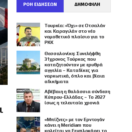
ΡΟΗ ΕΙΔΗΣΕΩΝ
ΔΗΜΟΦΙΛΗ
Τουρκία: «Όχι» σε Οτσαλάν
και Καραγιλάν στο νέο
νομοθετικό πλαίσιο για το
PKK
Θεσσαλονίκη: Συνελήφθη
31χρονος Τούρκος που
καταζητούνταν με ερυθρά
αγγελία – Καταδίκες για
ναρκωτικά, όπλο και βίαια
αδικήματα
Αβέβαιη η θαλάσσια σύνδεση
Κύπρου-Ελλάδας – Το 2027
ίσως η τελευταία χρονιά
ι
«Μπίζνες» με τον Ερντογάν
κάνει η Meridiam που
καλείται να ξεμπλοκάρει το