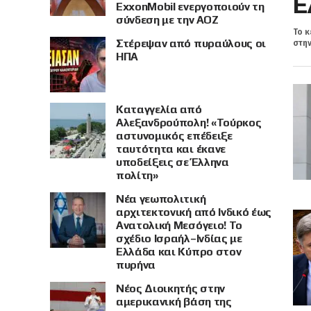
Ε
ExxonMobil ενεργοποιούν τη
σύνδεση με την ΑΟΖ
Το κ
Στέρεψαν από πυραύλους οι
στην
ΗΠΑ
Καταγγελία από
Αλεξανδρούπολη! «Τούρκος
αστυνομικός επέδειξε
ταυτότητα και έκανε
υποδείξεις σε Έλληνα
πολίτη»
Νέα γεωπολιτική
αρχιτεκτονική από Ινδικό έως
Ανατολική Μεσόγειο! Το
σχέδιο Ισραήλ–Ινδίας με
Ελλάδα και Κύπρο στον
πυρήνα
Νέος Διοικητής στην
αμερικανική βάση της