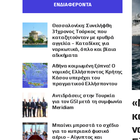
ΕΝΔΙΑΦΕΡΟΝΤΑ
Θεσσαλονίκη: Συνελήφθη
31χρονος Τούρκος που
καταζητούνταν με ερυθρά
αγγελία – Καταδίκες για
ναρκωτικά, όπλο και βίαια
αδικήματα
Αθήνα κοιμωμένη ξύπνα! Ο
νομικός Ελλήσποντος Κρήτης
Κάσου υπερέχει του
πραγματικού Ελλήσποντου
Αντιδράσεις στην Τουρκία
«
για τον GSI μετά τη συμφωνία
Meridiam
κ
Μπαίνει μπροστά το σχέδιο
ν
για το κυπριακό φυσικό
αέριο – Αίγυπτος και