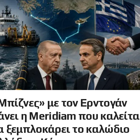
Μπίζνες» με τον Ερντογάν
άνει η Meridiam που καλείτα
α ξεμπλοκάρει το καλώδιο