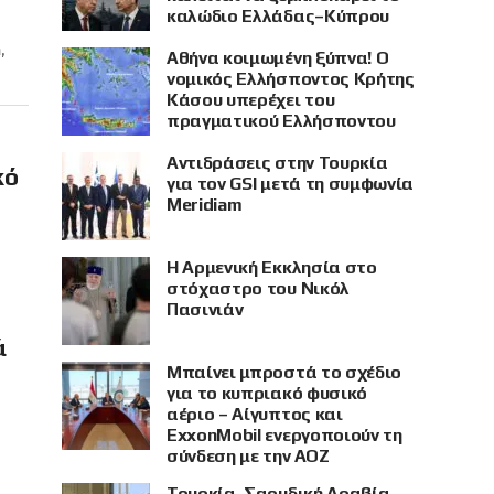
καλώδιο Ελλάδας–Κύπρου
,
Αθήνα κοιμωμένη ξύπνα! Ο
νομικός Ελλήσποντος Κρήτης
Κάσου υπερέχει του
πραγματικού Ελλήσποντου
Αντιδράσεις στην Τουρκία
κό
για τον GSI μετά τη συμφωνία
Meridiam
Η Αρμενική Εκκλησία στο
στόχαστρο του Νικόλ
Πασινιάν
ά
Μπαίνει μπροστά το σχέδιο
για το κυπριακό φυσικό
αέριο – Αίγυπτος και
ExxonMobil ενεργοποιούν τη
σύνδεση με την ΑΟΖ
Τουρκία, Σαουδική Αραβία