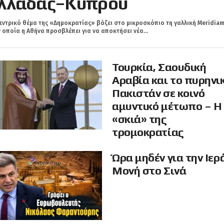
λλάδας–Κύπρου
εντρικό θέμα της «Δημοκρατίας» βάζει στο μικροσκόπιο τη γαλλική Meridiam
 οποία η Αθήνα προσβλέπει για να αποκτήσει νέα...
Τουρκία, Σαουδική
Αραβία και το πυρηνι
Πακιστάν σε κοινό
αμυντικό μέτωπο – Η
«σκιά» της
τρομοκρατίας
Ώρα μηδέν για την Ιερ
Μονή στο Σινά