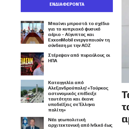
ΕΝΔΙΑΦΕΡΟΝΤΑ
Μπαίνει μπροστά το σχέδιο
για το κυπριακό φυσικό
αέριο – Αίγυπτος και
ExxonMobil ενεργοποιούν τη
σύνδεση με την ΑΟΖ
Στέρεψαν από πυραύλους οι
ΗΠΑ
Καταγγελία από
Αλεξανδρούπολη! «Τούρκος
Τ
αστυνομικός επέδειξε
ταυτότητα και έκανε
τ
υποδείξεις σε Έλληνα
πολίτη»
α
Νέα γεωπολιτική
αρχιτεκτονική από Ινδικό έως