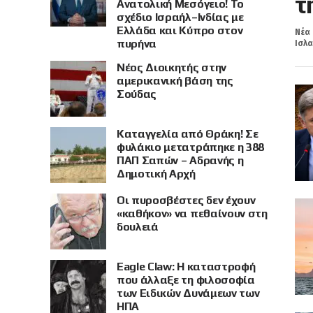
τ
Ανατολική Μεσόγειο! Το
σχέδιο Ισραήλ–Ινδίας με
Ελλάδα και Κύπρο στον
Νέα 
πυρήνα
Ισλα
Νέος Διοικητής στην
αμερικανική βάση της
Σούδας
Καταγγελία από Θράκη! Σε
φυλάκιο μετατράπηκε η 388
ΠΑΠ Σαπών – Αδρανής η
Δημοτική Αρχή
Οι πυροσβέστες δεν έχουν
«καθήκον» να πεθαίνουν στη
δουλειά
Eagle Claw: Η καταστροφή
που άλλαξε τη φιλοσοφία
των Ειδικών Δυνάμεων των
ΗΠΑ