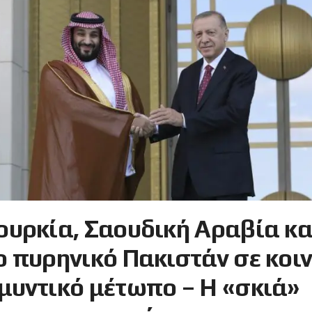
ουρκία, Σαουδική Αραβία κα
ο πυρηνικό Πακιστάν σε κοι
μυντικό μέτωπο – Η «σκιά»