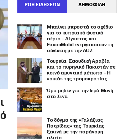
ΡΟΗ ΕΙΔΗΣΕΩΝ
ΔΗΜΟΦΙΛΗ
Μπαίνει μπροστά το σχέδιο
για το κυπριακό φυσικό
αέριο – Αίγυπτος και
ExxonMobil ενεργοποιούν τη
σύνδεση με την ΑΟΖ
Τουρκία, Σαουδική Αραβία
και το πυρηνικό Πακιστάν σε
κοινό αμυντικό μέτωπο – Η
«σκιά» της τρομοκρατίας
Ώρα μηδέν για την Ιερά Μονή
στο Σινά
ι
νό
Το δόγμα της «Γαλάζιας
Πατρίδας» της Τουρκίας
ξεκινά με την παράνομη
αλιεία